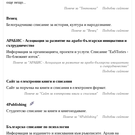
още нещо...
Повече за "
Тектоника
"
Подобни сайтове
Венец
Белоградчишко списание за история, култура и народознание.
Повече за "
Венец
"
Подобни сайтове
АРАБИС - Асоциация за развитие на арабо-български инициативи и
сътрудничество
Информация за организацията, проекти и услуги. Списание "ЕaSTories -
По-близкият изток".
Повече за "
АРАБИС - Асоциация за развитие на арабо-български инициативи
и сътрудничество
"
Подобни сайтове
Сайт за електронни книги и списания
Сайт за поръчка на книги и списания в електронен формат.
Повече за "
Сайт за електронни книги и списания
"
Подобни сайтове
4Publishing
Студентско списание за книги и книгоиздаване.
Повече за "
4Publishing
"
Подобни сайтове
Българско списание по психология
Информация за изданието и изисквания към ръкописите. Архив на