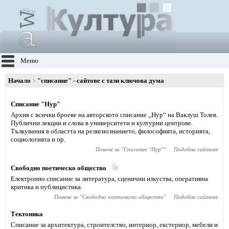
Меню
Начало
"списание" - сайтове с тази ключова дума
Списание "Нур"
Архив с всички броеве на авторското списание „Нур“ на Ваклуш Толев.
Публични лекции и слова в университети и културни центрове.
Тълкувания в областта на религио­знанието, философията, историята,
социологията и пp.
Повече за "
Списание "Нур"
"
Подобни сайтове
Свободно поетическо общество
Електронно списание за литература, сценични изкуства, оперативна
критика и публицистика.
Повече за "
Свободно поетическо общество
"
Подобни сайтове
Тектоника
Списание за архитектура, строителство, интериор, екстериор, мебели и