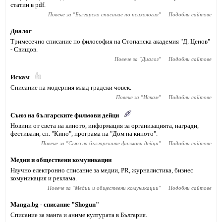
статии в pdf.
Повече за "
Българско списание по психология
"
Подобни сайтове
Диалог
Тримесечно списание по философия на Стопанска академия "Д. Ценов"
- Свищов.
Повече за "
Диалог
"
Подобни сайтове
Искам
Списание на модерния млад градски човек.
Повече за "
Искам
"
Подобни сайтове
Съюз на българските филмови дейци
Новини от света на киното, информация за организацията, награди,
фестивали, сп. "Кино", програма на "Дом на киното".
Повече за "
Съюз на българските филмови дейци
"
Подобни сайтове
Медии и обществени комуникации
Научно електронно списание за медии, PR, журналистика, бизнес
комуникация и реклама.
Повече за "
Медии и обществени комуникации
"
Подобни сайтове
Manga.bg - списание "Shogun"
Списание за манга и аниме културата в България.