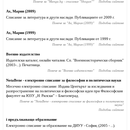
Повече за "
Manga.bg - списание "Shogun"
"
Подобни сайтове
Ах, Мария (2009)
Списание за литература и други наслади. Публикациите от 2009 г.
Повече за "
Ах, Мария (2009)
"
Подобни сайтове
Ах, Мария (1999)
Списание за литература и други наслади. Публикации от 1999 г.
Повече за "
Ах, Мария (1999)
"
Подобни сайтове
Военно издателство
Издателски каталог, онлайн читалня. Сп. "Военноисторически сборник"
(2003-...). Печатница.
Повече за "
Военно издателство
"
Подобни сайтове
NotaBene - електронно списание за философия и политически науки
Месечно електронно списание. Издава Центърът за изследвания и
разпространение на политически и философски идеи при Философския
факултет на ЮЗУ „Н. Рилски” – Благоевград.
Повече за "
NotaBene - електронно списание за философия и политически
науки
"
Подобни сайтове
i продължаващо образование
Електронно списание за образование на ДИУУ - София, (2005 - ...).