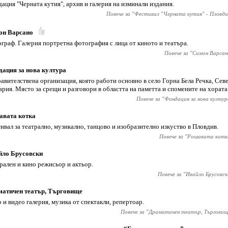
ация "Черната кутия", архив и галерия на изминали издания.
Повече за "
Фестивал "Черната кутия" - Пловди
он Варсано
граф. Галерия портретна фотография с лица от киното и театъра.
Повече за "
Симон Варсан
ация за нова култура
авителствена организация, която работи основно в село Горна Бела Речка, Сев
ария. Място за срещи и разговори в областта на паметта и спомените на хората
Повече за "
Фондация за нова култур
авата котка
ивал за театрално, музикално, танцово и изобразително изкуство в Пловдив.
Повече за "
Рошавата котк
йло Брусовски
рален и кино режисьор и актьор.
Повече за "
Ивайло Брусовск
атичен театър, Търговище
 и видео галерия, музика от спектакли, репертоар.
Повече за "
Драматичен театър, Търговищ