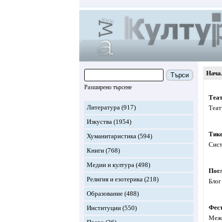
Нача
Търси
Разширено търсене
Теа
Литература
(917)
Теат
Изкуства
(1954)
Тик
Хуманитаристика
(594)
Сист
Книги
(768)
Медии и култура
(498)
Погл
Религия и езотерика
(218)
Блог
Образование
(488)
Фест
Институции
(550)
Межд