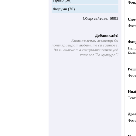
Право
(36)
Фонд
Форуми
(70)
Общо сайтове
6093
Сим
Фото
Добави сайт!
Каним всички, желаещи да
Фонд
популяризират любимите си сайтове,
Непр
да ги включат в специализирания уеб
Бълг
каталог "За култура"!
Рош
Фест
Ива
Теат
Драм
Фото