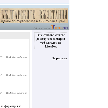
Сайтът е част от
Още сайтове можете
да откриете в
стария
уеб каталог на
LiterNet
"
"
Подобни сайтове
За реклама
с
"
Подобни сайтове
а
"
Подобни сайтове
, информация за