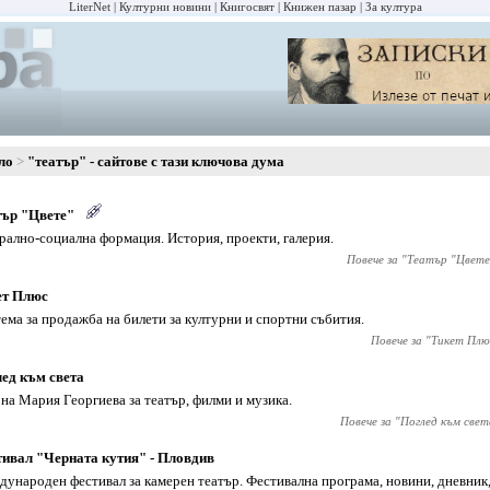
LiterNet
Културни новини
Книгосвят
Книжен пазар
За култура
ло
"театър" - сайтове с тази ключова дума
тър "Цвете"
рално-социална формация. История, проекти, галерия.
Повече за "
Театър "Цвете
ет Плюс
ема за продажба на билети за културни и спортни събития.
Повече за "
Тикет Плю
ед към света
 на Мария Георгиева за театър, филми и музика.
Повече за "
Поглед към свет
ивал "Черната кутия" - Пловдив
ународен фестивал за камерен театър. Фестивална програма, новини, дневник