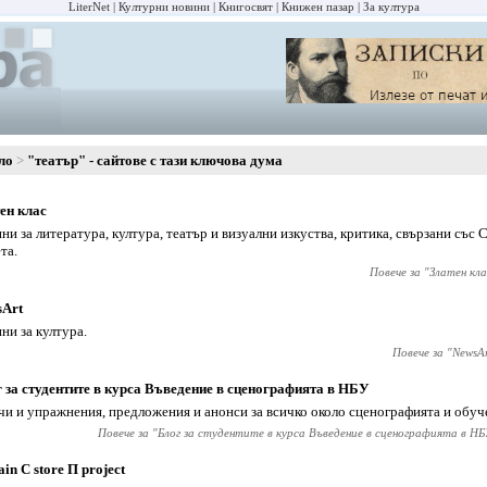
LiterNet
Културни новини
Книгосвят
Книжен пазар
За култура
ло
"театър" - сайтове с тази ключова дума
ен клас
ни за литература, култура, театър и визуални изкуства, критика, свързани със 
та.
Повече за "
Златен кла
sArt
ни за култура.
Повече за "
NewsAr
 за студентите в курса Въведение в сценографията в НБУ
чи и упражнения, предложения и анонси за всичко около сценографията и обуч
Повече за "
Блог за студентите в курса Въведение в сценографията в НБ
ain С store П project