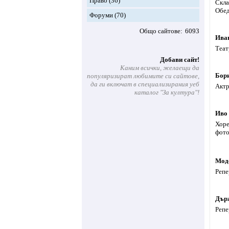
Право
(36)
Скла
Обед
Форуми
(70)
Общо сайтове
6093
Ива
Теат
Добави сайт!
Каним всички, желаещи да
Бор
популяризират любимите си сайтове,
да ги включат в специализирания уеб
Актр
каталог "За култура"!
Иво
Хоре
фото
Мод
Репе
Държ
Репе