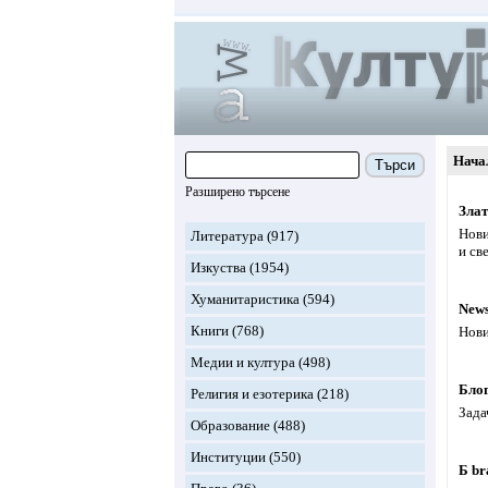
Нача
Търси
Разширено търсене
Злат
Нови
Литература
(917)
и све
Изкуства
(1954)
Хуманитаристика
(594)
New
Книги
(768)
Нови
Медии и култура
(498)
Блог
Религия и езотерика
(218)
Зада
Образование
(488)
Институции
(550)
Б br