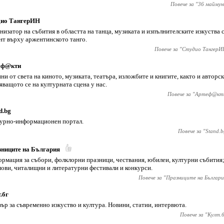
Повече за "
36 маймун
дио ТангерИН
низатор на събития в областта на танца, музиката и изпълнителските изкуства 
нт върху аржентинското танго.
Повече за "
Студио ТангерИ
еф@кти
ни от света на киното, музиката, театъра, изложбите и книгите, както и авторс
яващото се на културната сцена у нас.
Повече за "
Артеф@кт
d.bg
урно-информационен портал.
Повече за "
Stand.b
ниците на България
рмация за събори, фолклорни празници, чествания, юбилеи, културни събития;
ови, читалищни и литературни фестивали и конкурси.
Повече за "
Празниците на Българи
.бг
ър за съвременно изкуство и култура. Новини, статии, интервюта.
Повече за "
Култ.б