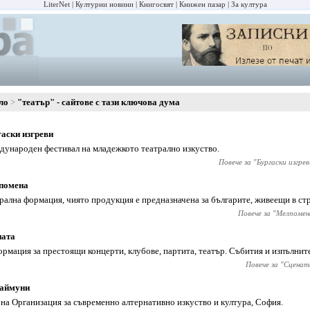
LiterNet
Културни новини
Книгосвят
Книжен пазар
За култура
ло
"театър" - сайтове с тази ключова дума
аски изгреви
ународен фестивал на младежкото театрално изкуство.
Повече за "
Бургаски изгрев
помена
рална формация, чиято продукция е предназначена за българите, живеещи в ст
Повече за "
Мелпомен
ната
рмация за престоящи концерти, клубове, партита, театър. Събития и изпълнит
Повече за "
Сценат
маймуни
 на Организация за съвременно алтернативно изкуство и култура, София.