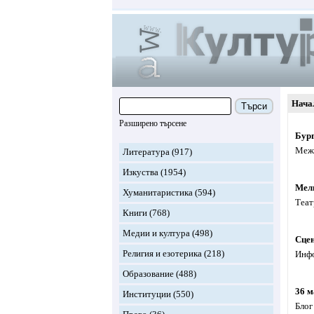
Нача
Търси
Разширено търсене
Бург
Межд
Литература
(917)
Изкуства
(1954)
Мел
Хуманитаристика
(594)
Теат
Книги
(768)
Медии и култура
(498)
Сце
Религия и езотерика
(218)
Инфо
Образование
(488)
36 
Институции
(550)
Блог