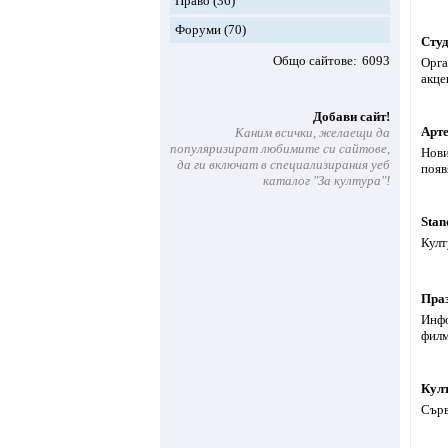
Право
(36)
Форуми
(70)
Сту
Общо сайтове
6093
Орга
акце
Добави сайт!
Арт
Каним всички, желаещи да
популяризират любимите си сайтове,
Нови
да ги включат в специализирания уеб
появ
каталог "За култура"!
Stan
Култ
Праз
Инфо
филм
Култ
Сърв