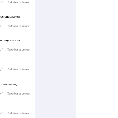
и
"
Подобни сайтове
със специален
Н
"
Подобни сайтове
ки рецензии за
и
"
Подобни сайтове
g
"
Подобни сайтове
 театрални,
я
"
Подобни сайтове
г
"
Подобни сайтове