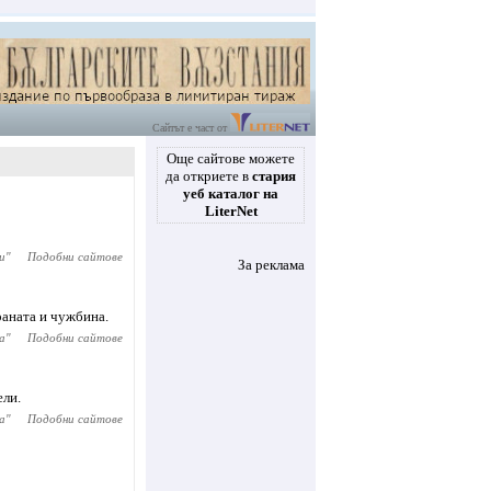
Сайтът е част от
Още сайтове можете
да откриете в
стария
уеб каталог на
LiterNet
и
"
Подобни сайтове
За реклама
раната и чужбина.
а
"
Подобни сайтове
ели.
а
"
Подобни сайтове