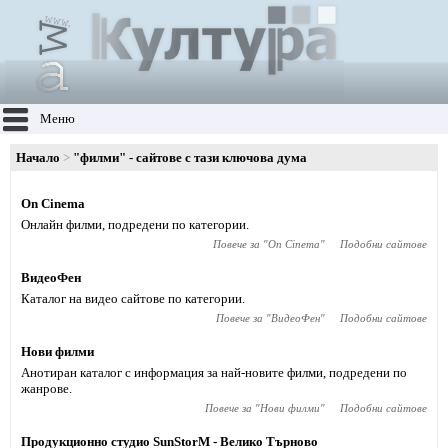
Меню
Начало
"филми" - сайтове с тази ключова дума
On Cinema
Онлайн филми, подредени по категории.
Повече за "
On Cinema
"
Подобни сайтове
ВидеоФен
Каталог на видео сайтове по категории.
Повече за "
ВидеоФен
"
Подобни сайтове
Нови филми
Анотиран каталог с информация за най-новите филми, подредени по
жанрове.
Повече за "
Нови филми
"
Подобни сайтове
Продукционно студио SunStorM - Велико Търново