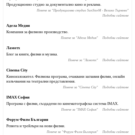
Продукционно студио за документално кино и реклама.
Повече за "
Продукционно студио SunStorM - Велико Търново
"
Подобни сайтове
Адела Медия
Компания за филмово производство.
Повече за "
Адела Медия
"
Подобни сайтове
Ламотх
Блог за книги, филми и музика.
Повече за "
Ламотх
"
Подобни сайтове
Cinema City
Киноизложител. Филмова програма, очаквани заглавия филми, онлайн
излъчвания на театрални представления.
Повече за "
Cinema City
"
Подобни сайтове
IMAX София
Програма с филми, създадени по кинематографска система IMAX.
Повече за "
IMAX София
"
Подобни сайтове
Форум Филм България
Ревюта и трейлъри на нови филми.
Повече за "
Форум Филм България
"
Подобни сайтове