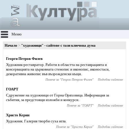
Меню
Начало
"художници" - сайтове с тази ключова дума
Георги Петров Филев
Художник-реставратор. Работи в областта на реставрацията и
консервацията на църковната стенопис и иконопис, иконостаси,
декоративна живопис във възрожденски къщи.
Повече за "
Георги Петров Филев
"
Подобни сайтове
ГОАРТ
Сдружение на художници от Горна Оряховица. Информация за
събития, за предстоящи изложби и конкурси.
Повече за "
ГОАРТ
"
Подобни сайтове
Христо Керин
Художник. Галерия творби суха игла.
Повече за "
Христо Керин
"
Подобни сайтове