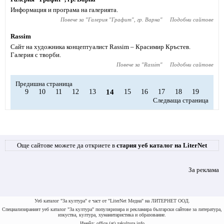
Информация и програма на галерията.
Повече за "
Галерия "Графит", гр. Варна
"
Подобни сайтове
Rassim
Сайт на художника концептуалист Rassim – Красимир Кръстев.
Галерия с творби.
Повече за "
Rassim
"
Подобни сайтове
Предишна страница
9
10
11
12
13
14
15
16
17
18
19
Следваща страница
Още сайтове можете да откриете в
стария уеб каталог на LiterNet
За реклама
Уеб каталог "За култура" е част от "LiterNet Медиа" на ЛИТЕРНЕТ ООД.
Специализираният уеб каталог "За култура" популяризира и рекламира български сайтове за литература,
изкуства, култура, хуманитаристика и образование.
Имейл: office (at) zakultura.info