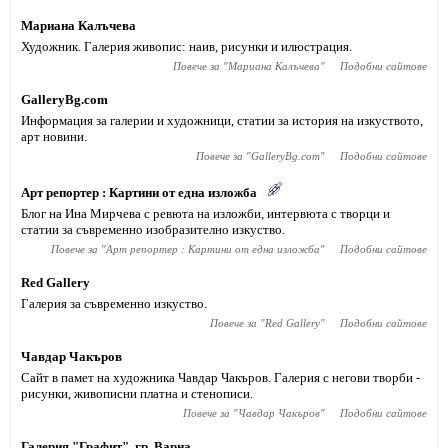
Мариана Калъчева
Художник. Галерия живопис: наив, рисунки и илюстрация.
Повече за "
Мариана Калъчева
"
Подобни сайтове
GalleryBg.com
Информация за галерии и художници, статии за история на изкуството,
арт новини.
Повече за "
GalleryBg.com
"
Подобни сайтове
Арт репортер : Картини от една изложба
Блог на Ина Мирчева с ревюта на изложби, интервюта с творци и
статии за съвременно изобразително изкуство.
Повече за "
Арт репортер : Картини от една изложба
"
Подобни сайтове
Red Gallery
Галерия за съвременно изкуство.
Повече за "
Red Gallery
"
Подобни сайтове
Чавдар Чакъров
Сайт в памет на художника Чавдар Чакъров. Галерия с негови творби -
рисунки, живописни платна и стенописи.
Повече за "
Чавдар Чакъров
"
Подобни сайтове
Галерия "Графит", гр. Варна