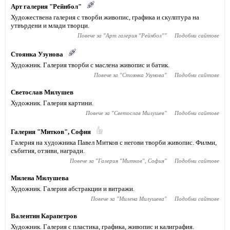
Арт галерия "Рейнбол"
Художествена галерия с творби живопис, графика и скулптура на
утвърдени и млади творци.
Повече за "
Арт галерия "Рейнбол"
"
Подобни сайтове
Стоянка Узунова
Художник. Галерия творби с маслена живопис и батик.
Повече за "
Стоянка Узунова
"
Подобни сайтове
Светослав Милушев
Художник. Галерия картини.
Повече за "
Светослав Милушев
"
Подобни сайтове
Галерия "Митков", София
Галерия на художника Павел Митков с негови творби живопис. Филми,
събития, отзиви, награди.
Повече за "
Галерия "Митков", София
"
Подобни сайтове
Милена Милушева
Художник. Галерия абстракции и витражи.
Повече за "
Милена Милушева
"
Подобни сайтове
Валентин Карапетров
Художник. Галерия с пластика, графика, живопис и калиграфия.