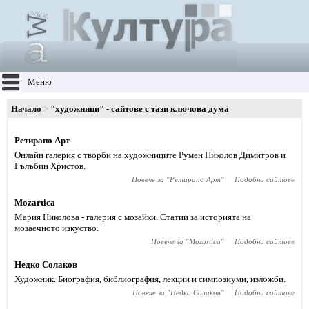
Меню
Начало
"художници" - сайтове с тази ключова дума
Ретирапо Арт
Онлайн галерия с творби на художниците Румен Николов Димитров и
Гълъбин Христов.
Повече за "
Ретирапо Арт
"
Подобни сайтове
Mozartica
Мария Николова - галерия с мозайки. Статии за историята на
мозаечното изкуство.
Повече за "
Mozartica
"
Подобни сайтове
Недко Солаков
Художник. Биография, библиография, лекции и симпозиуми, изложби.
Повече за "
Недко Солаков
"
Подобни сайтове