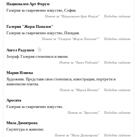
Национален Арт Форум
Галерия за съвременно изкуство, София.
Повече за "
Национален Арт Форум
"
Подобни сайтове
Галерия "Жорж Папазов"
Галерия за съвременно изкуство, Пловдив.
Повече за "
Галерия "Жорж Папазов"
"
Подобни сайтове
Ангел Радушев
Зограф. Галерия стенописи и икони.
Повече за "
Ангел Радушев
"
Подобни сайтове
Мария Илиева
Художник. Представя свои стенописи, илюстрации, портрети и
живописни платна.
Повече за "
Мария Илиева
"
Подобни сайтове
Аросита
Галерия за съвременно изкуство.
Повече за "
Аросита
"
Подобни сайтове
Мила Димитрова
Скулптура и живопис.
Повече за "
Мила Димитрова
"
Подобни сайтове