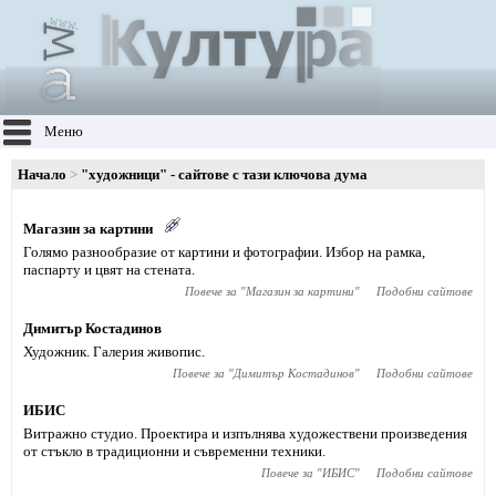
Меню
Начало
"художници" - сайтове с тази ключова дума
Магазин за картини
Голямо разнообразие от картини и фотографии. Избор на рамка,
паспарту и цвят на стената.
Повече за "
Магазин за картини
"
Подобни сайтове
Димитър Костадинов
Художник. Галерия живопис.
Повече за "
Димитър Костадинов
"
Подобни сайтове
ИБИС
Витражно студио. Проектира и изпълнява художествени произведения
от стъкло в традиционни и съвременни техники.
Повече за "
ИБИС
"
Подобни сайтове