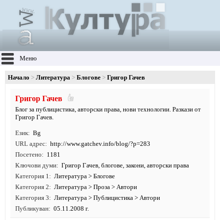
Меню
Начало
Литература
Блогове
Григор Гачев
Григор Гачев
Блог за публицистика, авторски права, нови технологии. Разкази от
Григор Гачев.
Език
Bg
URL адрес
http:/
/
www.
gatchev.
info/
blog/
?p=283
Посетено
1181
Ключови думи
Григор Гачев
,
блогове
,
закони
,
авторски права
Категория 1
Литература
>
Блогове
Категория 2
Литература
>
Проза
>
Автори
Категория 3
Литература
>
Публицистика
>
Автори
Публикуван
05.11.2008 г.