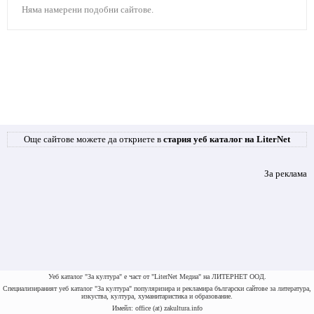
Няма намерени подобни сайтове.
Още сайтове можете да откриете в
стария уеб каталог на LiterNet
За реклама
Уеб каталог "За култура" е част от "LiterNet Медиа" на ЛИТЕРНЕТ ООД.
Специализираният уеб каталог "За култура" популяризира и рекламира български сайтове за литература,
изкуства, култура, хуманитаристика и образование.
Имейл: office (at) zakultura.info