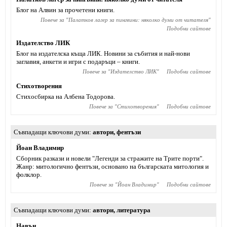
Блог на Алвин за прочетени книги.
Повече за "
Палатков лагер за пингвини: няколко думи от читателя
"
Подобни сайтове
Издателство ЛИК
Блог на издателска къща ЛИК. Новини за събития и най-нови
заглавия, анкети и игри с подаръци – книги.
Повече за "
Издателство ЛИК
"
Подобни сайтове
Стихотворения
Стихосбирка на Албена Тодорова.
Повече за "
Стихотворения
"
Подобни сайтове
Съвпадащи ключови думи
автори
,
фентъзи
Йоан Владимир
Сборник разкази и новели "Легенди за стражите на Трите порти".
Жанр: митологично фентъзи, основано на българската митология и
фолклор.
Повече за "
Йоан Владимир
"
Подобни сайтове
Съвпадащи ключови думи
автори
,
литература
Навън