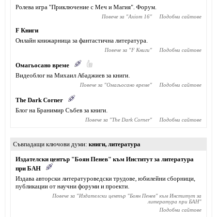
Ролева игра "Приключение с Меч и Магия". Форум.
Повече за "
Axiom 16
"
Подобни сайтове
F Книги
Онлайн книжарница за фантастична литература.
Повече за "
F Книги
"
Подобни сайтове
Омагьосано време
Видеоблог на Михаил Абаджиев за книги.
Повече за "
Омагьосано време
"
Подобни сайтове
The Dark Corner
Блог на Бранимир Събев за книги.
Повече за "
The Dark Corner
"
Подобни сайтове
Съвпадащи ключови думи
книги
,
литература
Издателски център "Боян Пенев" към Институт за литература
при БАН
Издава авторски литературоведски трудове, юбилейни сборници,
публикации от научни форуми и проекти.
Повече за "
Издателски център "Боян Пенев" към Институт за
литература при БАН
"
Подобни сайтове