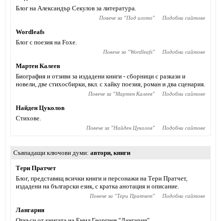
Блог на Александър Секулов за литература.
Повече за "
Под игото
"
Подобни сайтове
Wordleafs
Блог с поезия на Foxe.
Повече за "
Wordleafs
"
Подобни сайтове
Мартен Калеев
Биография и отзиви за издадени книги - сборници с разкази и
новели, две стихосбирки, вкл. с хайку поезия, роман и два сценария.
Повече за "
Мартен Калеев
"
Подобни сайтове
Найден Цуколов
Стихове.
Повече за "
Найден Цуколов
"
Подобни сайтове
Съвпадащи ключови думи
автори
,
книги
Тери Пратчет
Блог, представящ всички книги и персонажи на Тери Пратчет,
издадени на български език, с кратка анотация и описание.
Повече за "
Тери Пратчет
"
Подобни сайтове
Лангария
Откъси от книгата на Емил Георгиев "Лангария".