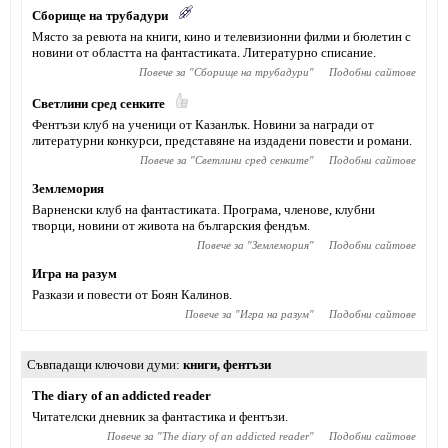
Сборище на трубадури
Място за ревюта на книги, кино и телевизионни филми и бюлетин с
новини от областта на фантастиката. Литературно списание.
Повече за "
Сборище на трубадури
"
Подобни сайтове
Светлини сред сенките
Фентъзи клуб на ученици от Казанлък. Новини за награди от
литературни конкурси, представяне на издадени повести и романи.
Повече за "
Светлини сред сенките
"
Подобни сайтове
Землемория
Варненски клуб на фантастиката. Програма, членове, клубни
творци, новини от живота на българския фендъм.
Повече за "
Землемория
"
Подобни сайтове
Игра на разум
Разкази и повести от Боян Калинов.
Повече за "
Игра на разум
"
Подобни сайтове
Съвпадащи ключови думи
книги
,
фентъзи
The diary of an addicted reader
Читателски дневник за фантастика и фентъзи.
Повече за "
The diary of an addicted reader
"
Подобни сайтове