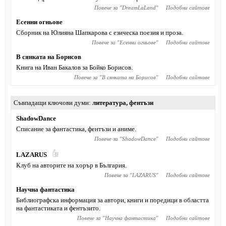
Повече за "
DreamLaLand
"
Подобни сайтове
Есенни огньове
Сборник на Юлияна Шапкарова с езическа поезия и проза.
Повече за "
Есенни огньове
"
Подобни сайтове
В сянката на Борисов
Книга на Иван Бакалов за Бойко Борисов.
Повече за "
В сянката на Борисов
"
Подобни сайтове
Съвпадащи ключови думи
литература
,
фентъзи
ShadowDance
Списание за фантастика, фентъзи и аниме.
Повече за "
ShadowDance
"
Подобни сайтове
LAZARUS
Клуб на авторите на хорър в България.
Повече за "
LAZARUS
"
Подобни сайтове
Научна фантастика
Библиографска информация за автори, книги и поредици в областта
на фантастиката и фентъзито.
Повече за "
Научна фантастика
"
Подобни сайтове