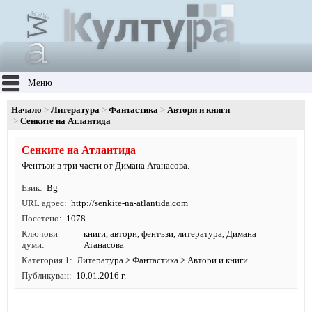
Меню
Начало
Литература
Фантастика
Автори и книги
Сенките на Атлантида
Сенките на Атлантида
Фентъзи в три части от Димана Атанасова.
Език
Bg
URL адрес
http:/
/
senkite-na-atlantida.
com
Посетено
1078
Ключови
книги
,
автори
,
фентъзи
,
литература
, Димана
думи
Атанасова
Категория 1
Литература
>
Фантастика
>
Автори и книги
Публикуван
10.01.2016 г.