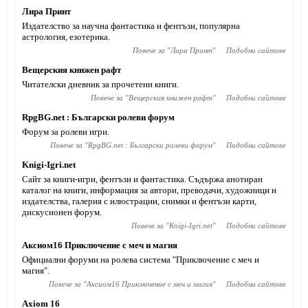
Лира Принт
Издателство за научна фантастика и фентъзи, популярна
астрология, езотерика.
Повече за "
Лира Принт
"
Подобни сайтове
Вещерския книжен рафт
Читателски дневник за прочетени книги.
Повече за "
Вещерския книжен рафт
"
Подобни сайтове
RpgBG.net : Български ролеви форум
Форум за ролеви игри.
Повече за "
RpgBG.net : Български ролеви форум
"
Подобни сайтове
Knigi-Igri.net
Сайт за книги-игри, фентъзи и фантастика. Съдържа анотиран
каталог на книги, информация за автори, преводачи, художници и
издателства, галерия с илюстрации, снимки и фентъзи карти,
дискусионен форум.
Повече за "
Knigi-Igri.net
"
Подобни сайтове
Аксиом16 Приключение с меч и магия
Официални форуми на ролева система "Приключение с меч и
магия".
Повече за "
Аксиом16 Приключение с меч и магия
"
Подобни сайтове
Axiom 16