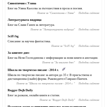
Синоптични с Уляна
Блог на Уляна Кьосева за пътешествия в проза и поезия.
Повече за "
Синоптични с Уляна
"
Подобни сайтове
Литературната видрица
Блог на Слави Ганев за литература.
Повече за "
Литературната видрица
"
Подобни сайтове
SciFi bg
Списание за научна фантастика.
Повече за "
SciFi bg
"
Подобни сайтове
За книгите днес
Блог на Нели Господинова с информация за нови книги и анотации.
Повече за "
За книгите днес
"
Подобни сайтове
Школа по творческо писане - 2014 г.
Школа по творческо писане за автори до 35 г. В присъствена и
дистанционна (скайп) форма. Ръководител Гавраил Панчев.
Повече за "
Школа по творческо писане - 2014 г.
"
Подобни сайтове
Rogger Dojh Daily
Блог за разкази, онлайн книги и статии.
Повече за "
Rogger Dojh Daily
"
Подобни сайтове
Палатков лагер за пингвини: няколко думи от читателя