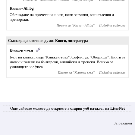
Книги - All.bg
Обсъждане на прочетени книги, нови заглавия, впечатления и
препоръки.
Повече за "
Книги - All.bg
"
Подобни сайтове
Съвпадащи ключови думи
Книги
,
литература
Книжен ъгъл
Блог на книжарница "Книжен ъгъл", София, ул. "Оборище". Книги за
малки и големи на български, английски и френски. Всичко за
училището и офиса.
Повече за "
Книжен ъгъл
"
Подобни сайтове
Още сайтове можете да откриете в
стария уеб каталог на LiterNet
За реклама