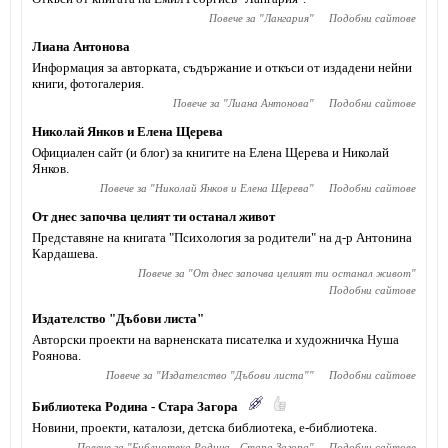
Повече за "
Лангария
"
Подобни сайтове
Лиана Антонова
Информация за авторката, съдържание и откъси от издадени нейни
книги, фотогалерия.
Повече за "
Лиана Антонова
"
Подобни сайтове
Николай Янков и Елена Щерева
Официален сайт (и блог) за книгите на Елена Щерева и Николай
Янков.
Повече за "
Николай Янков и Елена Щерева
"
Подобни сайтове
От днес започва целият ти останал живот
Представяне на книгата "Психология за родители" на д-р Антонина
Кардашева.
Повече за "
От днес започва целият ти останал живот
"
Подобни сайтове
Издателство "Дъбови листа"
Авторски проекти на варненската писателка и художничка Нуша
Роянова.
Повече за "
Издателство "Дъбови листа"
"
Подобни сайтове
Библиотека Родина - Стара Загора
Новини, проекти, каталози, детска библиотека, е-библиотека.
Повече за "
Библиотека Родина - Стара Загора
"
Подобни сайтове