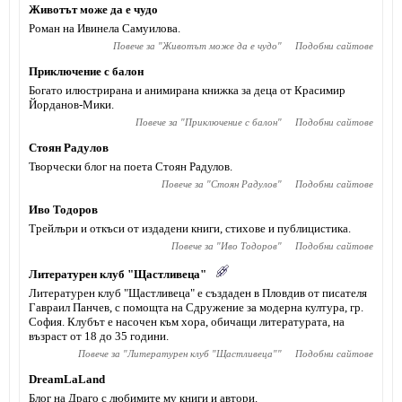
Животът може да е чудо
Роман на Ивинела Самуилова.
Повече за "
Животът може да е чудо
"
Подобни сайтове
Приключение с балон
Богато илюстрирана и анимирана книжка за деца от Красимир
Йорданов-Мики.
Повече за "
Приключение с балон
"
Подобни сайтове
Стоян Радулов
Творчески блог на поета Стоян Радулов.
Повече за "
Стоян Радулов
"
Подобни сайтове
Иво Тодоров
Трейлъри и откъси от издадени книги, стихове и публицистика.
Повече за "
Иво Тодоров
"
Подобни сайтове
Литературен клуб "Щастливеца"
Литературен клуб "Щастливеца" е създаден в Пловдив от писателя
Гавраил Панчев, с помощта на Сдружение за модерна култура, гр.
София. Клубът е насочен към хора, обичащи литературата, на
възраст от 18 до 35 години.
Повече за "
Литературен клуб "Щастливеца"
"
Подобни сайтове
DreamLaLand
Блог на Драго с любимите му книги и автори.