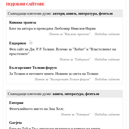
ПОДОБНИ САЙТОВЕ
Съвпадащи ключови думи
автори
,
книги
,
литература
,
фентъзи
Книжна трапеза
Блог на автора и преводача Любомир Николов-Нарви.
Повече за "
Книжна трапеза
"
Подобни сайтове
Ендорион
Фен сайт на Дж. Р. Р. Толкин. Всичко за "Хобит" и "Властелинът на
пръстените".
Повече за "
Ендорион
"
Подобни сайтове
Българският Толкин форум
За Толкин и неговите книги. Новини за света на Толкин.
Повече за "
Българският Толкин форум
"
Подобни сайтове
Съвпадащи ключови думи
книги
,
литература
,
фентъзи
Ентерия
Фентъзийното място на Ана Хелс.
Повече за "
Ентерия
"
Подобни сайтове
Garjeta
Блог на Той и Тя с авторски пътеписи и ревюта на книги.