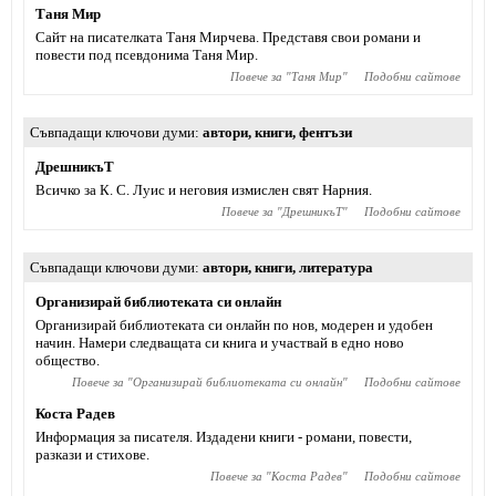
Таня Мир
Сайт на писателката Таня Мирчева. Представя свои романи и
повести под псевдонима Таня Мир.
Повече за "
Таня Мир
"
Подобни сайтове
Съвпадащи ключови думи
автори
,
книги
,
фентъзи
ДрешникъТ
Всичко за К. С. Луис и неговия измислен свят Нарния.
Повече за "
ДрешникъТ
"
Подобни сайтове
Съвпадащи ключови думи
автори
,
книги
,
литература
Организирай библиотеката си онлайн
Организирай библиотеката си онлайн по нов, модерен и удобен
начин. Намери следващата си книга и участвай в едно ново
общество.
Повече за "
Организирай библиотеката си онлайн
"
Подобни сайтове
Коста Радев
Информация за писателя. Издадени книги - романи, повести,
разкази и стихове.
Повече за "
Коста Радев
"
Подобни сайтове