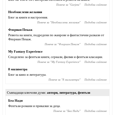
Повече за "
Garjeta
"
Подобни сайтове
Необмислени желания
Блог за книги и настроения.
Повече за "
Необмислени желания
"
Подобни сайтове
Флориан Пекаж
Ревюта на книги, подредени по жанрове и фантастични разкази от
Флориан Пекаж.
Повече за "
Флориан Пекаж
"
Подобни сайтове
My Fantasy Experience
Споделено за фентъзи книги, сериали, филми и фентъзи класации.
Повече за "
My Fantasy Experience
"
Подобни сайтове
8 милиметра
Блог за кино и литература.
Повече за "
8 милиметра
"
Подобни сайтове
Съвпадащи ключови думи
автори
,
литература
,
фентъзи
Беа Нади
Фентъзи-романи и приказки за деца.
Повече за "
Беа Нади
"
Подобни сайтове