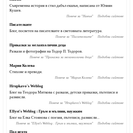
Съвременна история в стил дабъл екшън, написана от Юлиян
Кушев.
Повече за "
Навън
"
Подобни сайтове
Писателките
Блог, посветен на писателките в световната литература.
Повече за "
Писателките
"
Подобни сайтове
Приказки за меланхолични деца
Разкази и фотографии на Тодор П. Тодоров.
Повече за "
Приказки за меланхолични деца
"
Подобни сайтове
Мария Колева
Стихове и преводи.
Повече за "
Мария Колева
"
Подобни сайтове
Hrupkavo's Weblog
Блог на Теодора Миткова с разкази, детски приказки, пътеписи и
размисли.
Повече за "
Hrupkavo's Weblog
"
Подобни сайтове
Ellyst's Weblog : Гръм и мълнии, наужким
Блог на Елка Стоянова с поезия, пътеписи, размисли...
Повече за "
Ellyst's Weblog : Гръм и мълнии, наужким
"
Подобни сайтове
Под игото