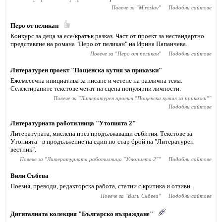
Повече за "
Miroslav
"
Подобни сайтове
Перо от пеликан
Конкурс за деца за есе/кратък разказ. Част от проект за нестандартно
представяне на романа "Перо от пеликан" на Ирина Папанчева.
Повече за "
Перо от пеликан
"
Подобни сайтове
Литературен проект "Пощенска кутия за приказки"
Ежемесечна инициатива за писане и четене на различна тема.
Селектираните текстове четат на сцена популярни личности.
Повече за "
Литературен проект "Пощенска кутия за приказки"
"
Подобни сайтове
Литературната работилница "Утопията 2"
Литературата, мислена през продължаващи събития. Текстове за
Утопията - в продължение на един по-стар брой на "Литературен
вестник".
Повече за "
Литературната работилница "Утопията 2"
"
Подобни сайтове
Вили Събева
Поезия, преводи, редакторска работа, статии с критика и отзиви.
Повече за "
Вили Събева
"
Подобни сайтове
Дигиталната колекция "Българско възраждане"