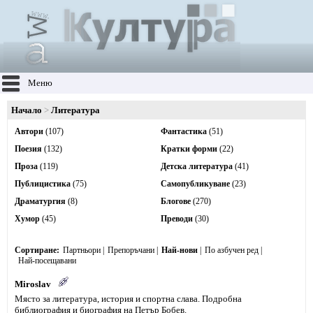
Меню
Начало
Литература
Автори
(107)
Фантастика
(51)
Поезия
(132)
Кратки форми
(22)
Проза
(119)
Детска литература
(41)
Публицистика
(75)
Самопубликуване
(23)
Драматургия
(8)
Блогове
(270)
Хумор
(45)
Преводи
(30)
Сортиране
Партньори
Препоръчани
Най-нови
По азбучен ред
Най-посещавани
Miroslav
Място за литература, история и спортна слава. Подробна
библиография и биография на Петър Бобев.