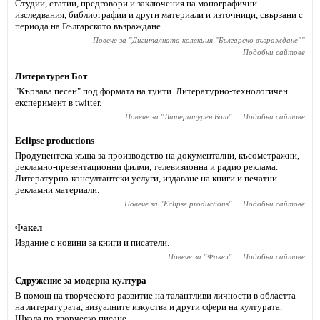
Студии, статии, предговори и заключения на монографични
изследвания, библиографии и други материали и източници, свързани с
периода на Българското възраждане.
Повече за "
Дигиталната колекция "Българско възраждане"
"
Подобни сайтове
Литературен Бот
"Кървава песен" под формата на туити. Литературно-технологичен
експеримент в twitter.
Повече за "
Литературен Бот
"
Подобни сайтове
Eclipse productions
Продуцентска къща за производство на документални, късометражни,
рекламно-презентационни филми, телевизионна и радио реклама.
Литературно-консултантски услуги, издаване на книги и печатни
рекламни материали.
Повече за "
Eclipse productions
"
Подобни сайтове
Факел
Издание с новини за книги и писатели.
Повече за "
Факел
"
Подобни сайтове
Сдружение за модерна култура
В помощ на творческото развитие на талантливи личности в областта
на литературата, визуалните изкуства и други сфери на културата.
Школа по творческо писане.