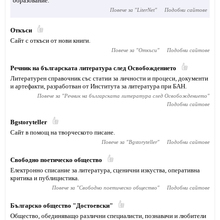
образование.
Повече за "
LiterNet
"
Подобни сайтове
Откъси
Сайт с откъси от нови книги.
Повече за "
Откъси
"
Подобни сайтове
Речник на българската литература след Освобождението
Литературен справочник със статии за личности и процеси, документи
и артефакти, разработван от Института за литература при БАН.
Повече за "
Речник на българската литература след Освобождението
"
Подобни сайтове
Bgstoryteller
Сайт в помощ на творческото писане.
Повече за "
Bgstoryteller
"
Подобни сайтове
Свободно поетическо общество
Електронно списание за литература, сценични изкуства, оперативна
критика и публицистика.
Повече за "
Свободно поетическо общество
"
Подобни сайтове
Българско общество "Достоевски"
Общество, обединяващо различни специалисти, познавачи и любители