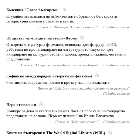
Колекция "Слова български"
Студийни звукозаписи на най-значимите образци от българската
литературна класика в стихове и проза.
Повече за "
Колекция "Слова български"
"
Подобни сайтове
Общество на младите писатели - Варна
Отворена литературна формация, основана през февруари 2013,
работеща по пропагандиране на литературното изкуство чрез
иницииране на културни събития, школи, проекти, издания, четения и
представяния.
Повече за "
Общество на младите писатели - Варна
"
Подобни сайтове
Софийски международен литературен фестивал
Фестивал за съвременна поезия и проза у нас и на Балканите.
Повече за "
Софийски международен литературен фестивал
"
Подобни сайтове
Перо от пеликан
Конкурс за деца за есе/кратък разказ. Част от проект за нестандартно
представяне на романа "Перо от пеликан" на Ирина Папанчева.
Повече за "
Перо от пеликан
"
Подобни сайтове
Книги на български в The World Digital Library (WDL)