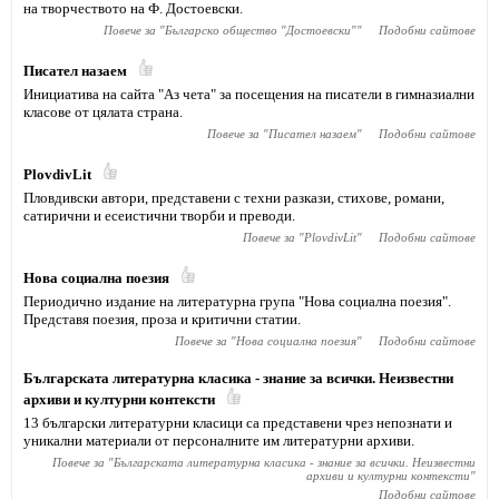
на творчеството на Ф. Достоевски.
Повече за "
Българско общество "Достоевски"
"
Подобни сайтове
Писател назаем
Инициатива на сайта "Аз чета" за посещения на писатели в гимназиални
класове от цялата страна.
Повече за "
Писател назаем
"
Подобни сайтове
PlovdivLit
Пловдивски автори, представени с техни разкази, стихове, романи,
сатирични и есеистични творби и преводи.
Повече за "
PlovdivLit
"
Подобни сайтове
Нова социална поезия
Периодично издание на литературна група "Нова социална поезия".
Представя поезия, проза и критични статии.
Повече за "
Нова социална поезия
"
Подобни сайтове
Българската литературна класика - знание за всички. Неизвестни
архиви и културни контексти
13 български литературни класици са представени чрез непознати и
уникални материали от персоналните им литературни архиви.
Повече за "
Българската литературна класика - знание за всички. Неизвестни
архиви и културни контексти
"
Подобни сайтове