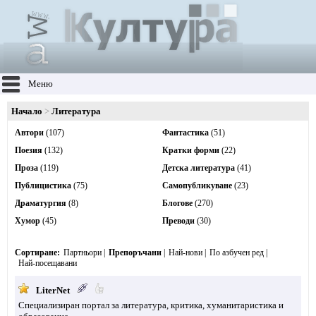
Меню
Начало
Литература
Автори
(107)
Фантастика
(51)
Поезия
(132)
Кратки форми
(22)
Проза
(119)
Детска литература
(41)
Публицистика
(75)
Самопубликуване
(23)
Драматургия
(8)
Блогове
(270)
Хумор
(45)
Преводи
(30)
Сортиране
Партньори
Препоръчани
Най-нови
По азбучен ред
Най-посещавани
LiterNet
Специализиран портал за литература, критика, хуманитаристика и