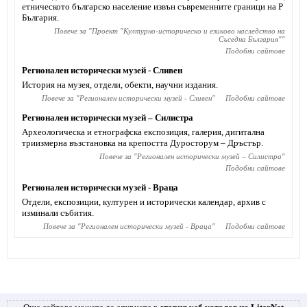
етническото българско население извън съвременните граници на Р
България.
Повече за "
Проект "Културно-историческо и езиково наследство на
Съседна България"
"
Подобни сайтове
Регионален исторически музей - Сливен
История на музея, отдели, обекти, научни издания.
Повече за "
Регионален исторически музей - Сливен
"
Подобни сайтове
Регионален исторически музей – Силистра
Археологическа и етнографска експозиция, галерия, дигитална
триизмерна възстановка на крепостта Дуросторум – Дръстър.
Повече за "
Регионален исторически музей – Силистра
"
Подобни сайтове
Регионален исторически музей - Враца
Отдели, експозиции, културен и исторически календар, архив с
изминали събития.
Повече за "
Регионален исторически музей - Враца
"
Подобни сайтове