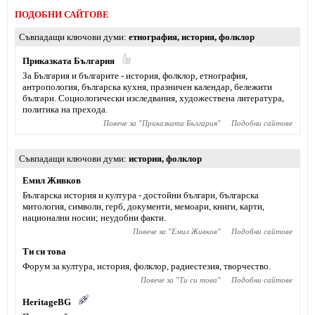
ПОДОБНИ САЙТОВЕ
Съвпадащи ключови думи
етнография
,
история
,
фолклор
Приказката България
За България и българите - история, фолклор, етнография,
антропология, българска кухня, празничен календар, бележити
българи. Социологически изследвания, художествена литература,
политика на прехода.
Повече за "
Приказката България
"
Подобни сайтове
Съвпадащи ключови думи
история
,
фолклор
Емил Живков
Българска история и култура - достойни българи, българска
митология, символи, герб, документи, мемоари, книги, карти,
национални носии; неудобни факти.
Повече за "
Емил Живков
"
Подобни сайтове
Ти си това
Форум за култура, история, фолклор, радиестезия, творчество.
Повече за "
Ти си това
"
Подобни сайтове
HeritageBG