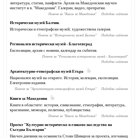
литература, статии, памфлети. Архив на Македонския научен
институт и в. "Македония". Галерии, видео, препратки.
Повече за "
Книги за Македония
"
Подобни сайтове
Исторически музей Балчик
Исторически и етнографски музей; художествена галерия.
Повече за "
Исторически музей Балчик
"
Подобни сайтове
Регионален исторически музей - Благоевград
Експозиции, архив с новини, календар на събития.
Повече за "
Регионален исторически музей - Благоевград
"
Подобни сайтове
Архитектурно-етнографски музей Етъра
Национален музей на открито. История, колекции, експозиции.
Електронни издания.
Повече за "
Архитектурно-етнографски музей Етъра
"
Подобни сайтове
Книги за Македония
Книги в областите: история, езикознание, етнография, литература,
краезнание, мемоари, политика, публицистика.
Повече за "
Книги за Македония
"
Подобни сайтове
Проект "Културно-историческо и езиково наследство на
Съседна България"
Научен дневник на османиста Стоян Шиваров за проекта, изучаващ