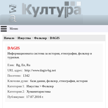
Меню
Начало
Изкуства
Фолклор
DAGIS
DAGIS
Информационната система за история, етнография, фолклор и
туризъм.
Език
Bg
,
En
,
Ru
URL адрес
http:/
/
www.
dagis-bg.
net
Посетено
1342
Ключови думи
бази данни
,
фолклор
,
етнография
,
история
Категория 1
Изкуства
>
Фолклор
Категория 2
Хуманитаристика
Публикуван
17.07.2016 г.