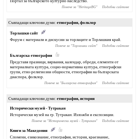
Портал за българското културно наследство.
Повече за "
HeritageBG
"
Подобни сайтове
Съвпадащи ключови думи
етнография
,
фолклор
Торлашки сайт
Форум с материали и дискусии за торлаците и Торлашкия край.
Повече за "
Торлашки сайт
"
Подобни сайтове
Българска етнография
Представя празници, вярвания, календар, обреди, елементи от
материалната култура, социо-нормативна култура, етнографски
групи, етно-религиозни общности, етнография на българската
диаспора, фолклор.
Повече за "
Българска етнография
"
Подобни сайтове
Съвпадащи ключови думи
етнография
,
история
Исторически музей - Тутракан
Исторически музей на гр. Тутракан. Изложби и експозиции.
Повече за "
Исторически музей - Тутракан
"
Подобни сайтове
Книги за Македония
Спомени, eзикознание, етнография, история, краезнание,