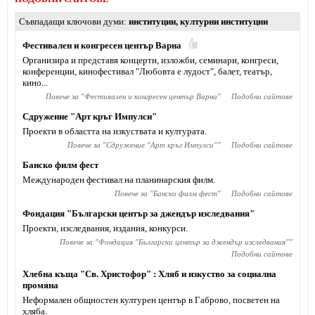
Съвпадащи ключови думи
институции
,
културни институции
Фестивален и конгресен център Варна
Организира и представя концерти, изложби, семинари, конгреси,
конференции, кинофестивал "Любовта е лудост", балет, театър,
кино...
Повече за "
Фестивален и конгресен център Варна
"
Подобни сайтове
Сдружение "Арт кръг Импулси"
Проекти в областта на изкуствата и културата.
Повече за "
Сдружение "Арт кръг Импулси"
"
Подобни сайтове
Банско филм фест
Международен фестивал на планинарския филм.
Повече за "
Банско филм фест
"
Подобни сайтове
Фондация "Български център за джендър изследвания"
Проекти, изследвания, издания, конкурси.
Повече за "
Фондация "Български център за джендър изследвания"
"
Подобни сайтове
Хлебна къща "Св. Христофор" : Хляб и изкуство за социална
промяна
Неформален общностен културен център в Габрово, посветен на
хляба.