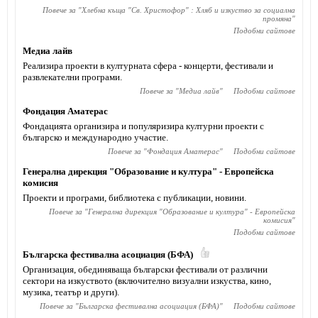
Повече за "
Хлебна къща "Св. Христофор" : Хляб и изкуство за социална
промяна
"
Подобни сайтове
Медиа лайв
Реализира проекти в културната сфера - концерти, фестивали и
развлекателни програми.
Повече за "
Медиа лайв
"
Подобни сайтове
Фондация Аматерас
Фондацията организира и популяризира културни проекти с
българско и международно участие.
Повече за "
Фондация Аматерас
"
Подобни сайтове
Генерална дирекция "Образование и култура" - Европейска
комисия
Проекти и програми, библиотека с публикации, новини.
Повече за "
Генерална дирекция "Образование и култура" - Европейска
комисия
"
Подобни сайтове
Българска фестивална асоциация (БФА)
Организация, обединяваща български фестивали от различни
сектори на изкуството (включително визуални изкуства, кино,
музика, театър и други).
Повече за "
Българска фестивална асоциация (БФА)
"
Подобни сайтове