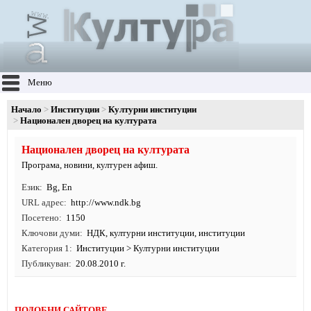
Меню
Начало
Институции
Културни институции
Национален дворец на културата
Национален дворец на културата
Програма, новини, културен афиш.
Език
Bg
,
En
URL адрес
http:/
/
www.
ndk.
bg
Посетено
1150
Ключови думи
НДК
,
културни институции
,
институции
Категория 1
Институции
>
Културни институции
Публикуван
20.08.2010 г.
ПОДОБНИ САЙТОВЕ