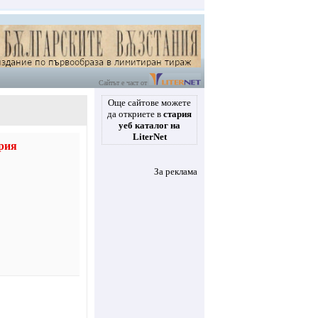
Сайтът е част от
Още сайтове можете
да откриете в
стария
уеб каталог на
LiterNet
рия
За реклама