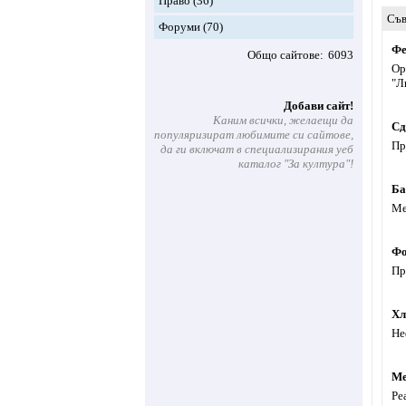
Право
(36)
Съв
Форуми
(70)
Фе
Общо сайтове
6093
Ор
"Л
Добави сайт!
Каним всички, желаещи да
Сд
популяризират любимите си сайтове,
Пр
да ги включат в специализирания уеб
каталог "За култура"!
Ба
Ме
Фо
Пр
Хл
Не
Ме
Ре