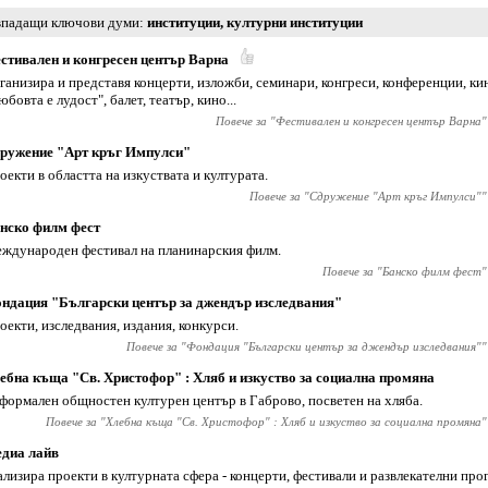
падащи ключови думи
институции
,
културни институции
стивален и конгресен център Варна
ганизира и представя концерти, изложби, семинари, конгреси, конференции, к
юбовта е лудост", балет, театър, кино...
Повече за "
Фестивален и конгресен център Варна
"
ружение "Арт кръг Импулси"
оекти в областта на изкуствата и културата.
Повече за "
Сдружение "Арт кръг Импулси"
"
нско филм фест
ждународен фестивал на планинарския филм.
Повече за "
Банско филм фест
"
ндация "Български център за джендър изследвания"
оекти, изследвания, издания, конкурси.
Повече за "
Фондация "Български център за джендър изследвания"
"
ебна къща "Св. Христофор" : Хляб и изкуство за социална промяна
формален общностен културен център в Габрово, посветен на хляба.
Повече за "
Хлебна къща "Св. Христофор" : Хляб и изкуство за социална промяна
"
диа лайв
ализира проекти в културната сфера - концерти, фестивали и развлекателни про