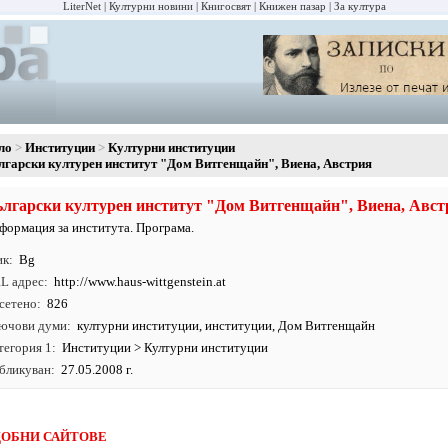
LiterNet
Културни новини
Книгосвят
Книжен пазар
За култура
ло
Институции
Културни институции
лгарски културен институт "Дом Витгенщайн", Виена, Австрия
лгарски културен институт "Дом Витгенщайн", Виена, Авст
формация за института. Програма.
ик
Bg
L адрес
http:/
/
www.
haus-wittgenstein.
at
сетено
826
ючови думи
културни институции
,
институции
, Дом Витгенщайн
тегория 1
Институции
>
Културни институции
бликуван
27.05.2008 г.
ОБНИ САЙТОВЕ