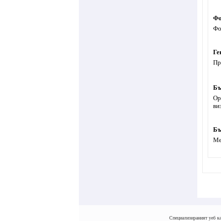
Фо
Фо
Ге
Пр
Бъ
Ор
ви
Бъ
Ме
Специализираният уеб ка