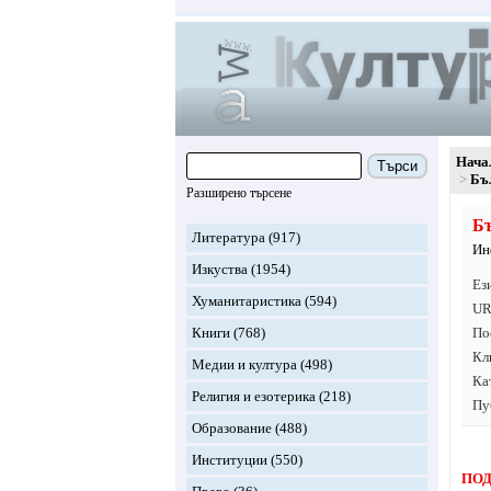
Нача
Търси
Бъ
Разширено търсене
Бъ
Литература
(917)
Ин
Изкуства
(1954)
Ез
Хуманитаристика
(594)
UR
Книги
(768)
По
Кл
Медии и култура
(498)
Ка
Религия и езотерика
(218)
Пу
Образование
(488)
Институции
(550)
ПОД