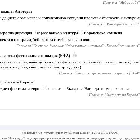
Повече за "
Медиа лайв
"
ндация Аматерас
ндацията организира и популяризира културни проекти с българско и междуна
Повече за "
Фондация Аматерас
"
нерална дирекция "Образование и култура" - Европейска комисия
оекти и програми, библиотека с публикации, новини.
Повече за "
Генерална дирекция "Образование и култура" - Европейска комисия
"
лгарска фестивална асоциация (БФА)
ганизация, обединяваща български фестивали от различни сектори на изкуств
зуални изкуства, кино, музика, театър и други).
Повече за "
Българска фестивална асоциация (БФА)
"
лгарската Европа
диен фестивал за европейския път на България. Награди за журналистика.
Повече за "
Българската Европа
"
Уеб каталог "За култура" е част от "LiterNet Медиа" на ЛИТЕРНЕТ ООД.
талог "За култура" популяризира и рекламира български сайтове за литература, изкуства, култура, хумани