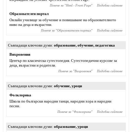
Повече за "
Html - Front Page
"
Подобни сайтове
Образователен портал
Онлайн училище за обучение и повишаване на образователното
ниво на деца и възрастни.
Повече за "
Образователен портал
"
Подобни сайтове
Съвпадащи ключови думи
образование
,
обучение
,
педагогика
Вихровения
Център по класическа сугестопедия. Сугестопедични курсове за
деца, възрастни и родители.
Повече за "
Вихровения
"
Подобни сайтове
Съвпадащи ключови думи
обучение
,
уроци
Фолклорика
Школа по български народни танци, народни хора и народни
песни.
Повече за "
Фолклорика
"
Подобни сайтове
Съвпадащи ключови думи
образование
,
уроци