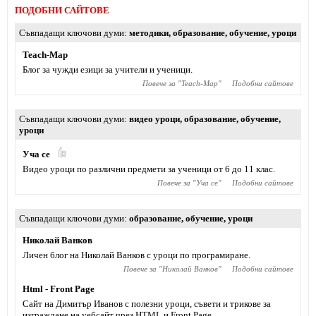
ПОДОБНИ САЙТОВЕ
Съвпадащи ключови думи
методики
,
образование
,
обучение
,
уроци
Teach-Map
Блог за чужди езици за учители и ученици.
Повече за "
Teach-Map
"
Подобни сайтове
Съвпадащи ключови думи
видео уроци
,
образование
,
обучение
,
уроци
Уча се
Видео уроци по различни предмети за ученици от 6 до 11 клас.
Повече за "
Уча се
"
Подобни сайтове
Съвпадащи ключови думи
образование
,
обучение
,
уроци
Николай Ванков
Личен блог на Николай Ванков с уроци по програмиране.
Повече за "
Николай Ванков
"
Подобни сайтове
Html - Front Page
Сайт на Димитър Иванов с полезни уроци, съвети и трикове за
изграждане на уебсайт чрез HTML и Front Page.