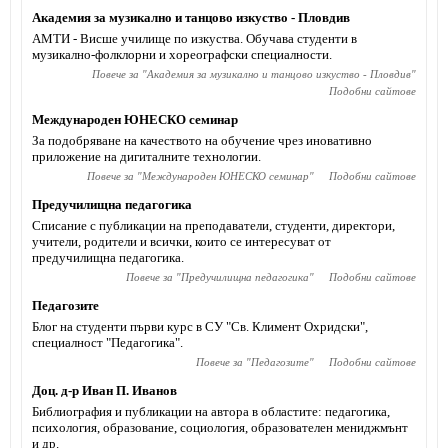
Академия за музикално и танцово изкуство - Пловдив
АМТИ - Висше училище по изкуства. Обучава студенти в
музикално-фолклорни и хореографски специалности.
Повече за "
Академия за музикално и танцово изкуство - Пловдив
"
Подобни сайтове
Международен ЮНЕСКО семинар
За подобряване на качеството на обучение чрез иновативно
приложение на дигиталните технологии.
Повече за "
Международен ЮНЕСКО семинар
"
Подобни сайтове
Предучилищна педагогика
Списание с публикации на преподаватели, студенти, директори,
учители, родители и всички, които се интересуват от
предучилищна педагогика.
Повече за "
Предучилищна педагогика
"
Подобни сайтове
Педагозите
Блог на студенти първи курс в СУ "Св. Климент Охридски",
специалност "Педагогика".
Повече за "
Педагозите
"
Подобни сайтове
Доц. д-р Иван П. Иванов
Библиография и публикации на автора в областите: педагогика,
психология, образование, социология, образователен мениджмънт
и др.