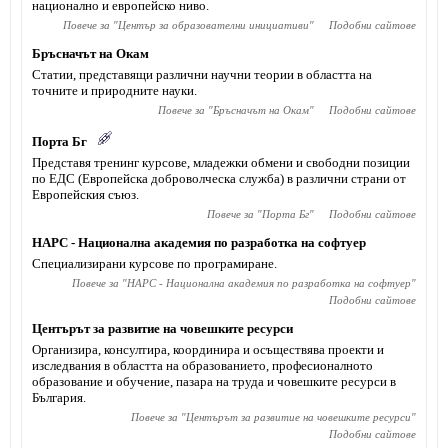
национално и европейско ниво.
Повече за "
Център за образователни инициативи
"
Подобни сайтове
Бръсначът на Окам
Статии, представящи различни научни теории в областта на
точните и природните науки.
Повече за "
Бръсначът на Окам
"
Подобни сайтове
Порта Бг
Представя тренинг курсове, младежки обмени и свободни позиции
по ЕДС (Европейска доброволческа служба) в различни страни от
Европейския съюз.
Повече за "
Порта Бг
"
Подобни сайтове
НАРС - Национална академия по разработка на софтуер
Специализирани курсове по програмиране.
Повече за "
НАРС - Национална академия по разработка на софтуер
"
Подобни сайтове
Центърът за развитие на човешките ресурси
Организира, консултира, координира и осъществява проекти и
изследвания в областта на образованието, професионалното
образование и обучение, пазара на труда и човешките ресурси в
България.
Повече за "
Центърът за развитие на човешките ресурси
"
Подобни сайтове