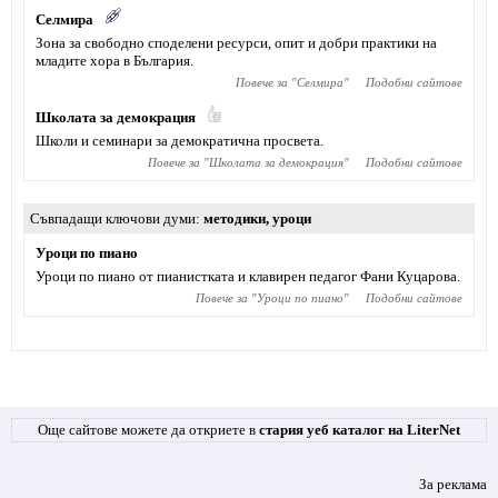
Селмира
Зона за свободно споделени ресурси, опит и добри практики на
младите хора в България.
Повече за "
Селмира
"
Подобни сайтове
Школата за демокрация
Школи и семинари за демократична просвета.
Повече за "
Школата за демокрация
"
Подобни сайтове
Съвпадащи ключови думи
методики
,
уроци
Уроци по пиано
Уроци по пиано от пианистката и клавирен педагог Фани Куцарова.
Повече за "
Уроци по пиано
"
Подобни сайтове
Още сайтове можете да откриете в
стария уеб каталог на LiterNet
За реклама