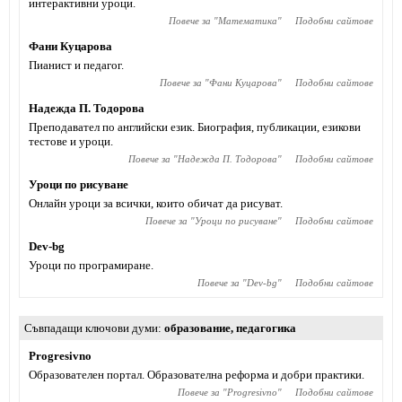
интерактивни уроци.
Повече за "
Математика
"
Подобни сайтове
Фани Куцарова
Пианист и педагог.
Повече за "
Фани Куцарова
"
Подобни сайтове
Надежда П. Тодорова
Преподавател по английски език. Биография, публикации, езикови
тестове и уроци.
Повече за "
Надежда П. Тодорова
"
Подобни сайтове
Уроци по рисуване
Онлайн уроци за всички, които обичат да рисуват.
Повече за "
Уроци по рисуване
"
Подобни сайтове
Dev-bg
Уроци по програмиране.
Повече за "
Dev-bg
"
Подобни сайтове
Съвпадащи ключови думи
образование
,
педагогика
Progresivno
Образователен портал. Образователна реформа и добри практики.
Повече за "
Progresivno
"
Подобни сайтове