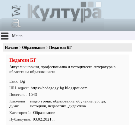
Меню
Начало
Образование
Педагози БГ
Педагози БГ
Актуални новини, професионална и методическа литература в
областта на образованието.
Език
Bg
URL адрес
https:/
/
pedagogy-bg.
blogspot.
com
Посетено
1543
Ключови
видео уроци
,
образование
,
обучение
,
уроци
,
думи
методики
,
педагогика
, дидактика
Категория 1
Образование
Публикуван
03.02.2021 г.