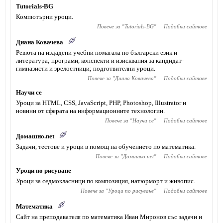
Tutorials-BG
Компютърни уроци.
Повече за "
Tutorials-BG
"
Подобни сайтове
Диана Ковачева
Ревюта на издадени учебни помагала по български език и
литература; програми, конспекти и изисквания за кандидат-
гимназисти и зрелостници; подготвителни уроци.
Повече за "
Диана Ковачева
"
Подобни сайтове
Научи се
Уроци за HTML, CSS, JavaScript, PHP, Photoshop, Illustrator и
новини от сферата на информационните технологии.
Повече за "
Научи се
"
Подобни сайтове
Домашно.net
Задачи, тестове и уроци в помощ на обучението по математика.
Повече за "
Домашно.net
"
Подобни сайтове
Уроци по рисуване
Уроци за седмокласници по композиция, натюрморт и живопис.
Повече за "
Уроци по рисуване
"
Подобни сайтове
Математика
Сайт на преподавателя по математика Иван Миронов със задачи и