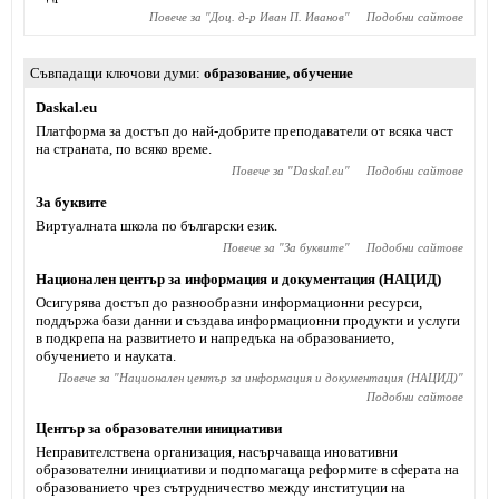
Повече за "
Доц. д-р Иван П. Иванов
"
Подобни сайтове
Съвпадащи ключови думи
образование
,
обучение
Daskal.eu
Платформа за достъп до най-добрите преподаватели от всяка част
на страната, по всяко време.
Повече за "
Daskal.eu
"
Подобни сайтове
За буквите
Виртуалната школа по български език.
Повече за "
За буквите
"
Подобни сайтове
Национален център за информация и документация (НАЦИД)
Осигурява достъп до разнообразни информационни ресурси,
поддържа бази данни и създава информационни продукти и услуги
в подкрепа на развитието и напредъка на образованието,
обучението и науката.
Повече за "
Национален център за информация и документация (НАЦИД)
"
Подобни сайтове
Център за образователни инициативи
Неправителствена организация, насърчаваща иновативни
образователни инициативи и подпомагаща реформите в сферата на
образованието чрез сътрудничество между институции на