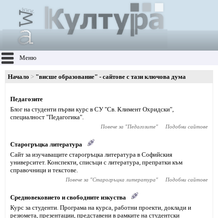
Меню
Начало
"висше образование" - сайтове с тази ключова дума
Педагозите
Блог на студенти първи курс в СУ "Св. Климент Охридски",
специалност "Педагогика".
Повече за "
Педагозите
"
Подобни сайтове
Старогръцка литература
Сайт за изучаващите старогръцка литература в Софийския
университет. Конспекти, списъци с литература, препратки към
справочници и текстове.
Повече за "
Старогръцка литература
"
Подобни сайтове
Средновековието и свободните изкуства
Курс за студенти. Програма на курса, работни проекти, доклади и
резюмета, презентации, представени в рамките на студентски