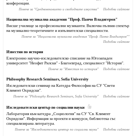
конференции.
Повече за "
Средновековието и свободните изкуства
"
Подобни сайтове
Национална музикална академия "Проф. Панчо Владигеров"
Висше училище за професионални музиканти. Включва пълния спектър
на музикално-теоретичните и изпълнителски специалности.
Повече за "
Национална музикална академия "Проф. Панчо Владигеров"
"
Подобни сайтове
Известия по история
Електронно научно-изследователско списание на Югозападен
университет "Неофит Рилски" - Благоевград, специалност "История".
Повече за "
Известия по история
"
Подобни сайтове
Philosophy Research Seminars, Sofia University
Изследователски семинар на Катедра Философия на СУ "Свети
Климент Охридски".
Повече за "
Philosophy Research Seminars, Sofia University
"
Подобни сайтове
Изследователски център по социални науки
Лаборатория към катедра „Социология" на СУ "Св. Климент
Охридски". Информация за проекти и конкурси, библиотека със
специализирана литература.
Повече за "
Изследователски център по социални науки
"
Подобни сайтове