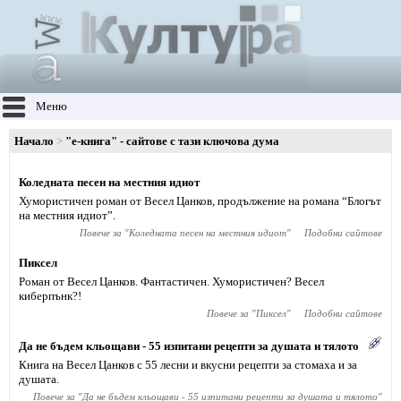
Меню
Начало
"е-книга" - сайтове с тази ключова дума
Коледната песен на местния идиот
Хумористичен роман от Весел Цанков, продължение на романа “Блогът
на местния идиот”.
Повече за "
Коледната песен на местния идиот
"
Подобни сайтове
Пиксел
Роман от Весел Цанков. Фантастичен. Хумористичен? Весел
киберпънк?!
Повече за "
Пиксел
"
Подобни сайтове
Да не бъдем кльощави - 55 изпитани рецепти за душата и тялото
Книга на Весел Цанков с 55 лесни и вкусни рецепти за стомаха и за
душата.
Повече за "
Да не бъдем кльощави - 55 изпитани рецепти за душата и тялото
"