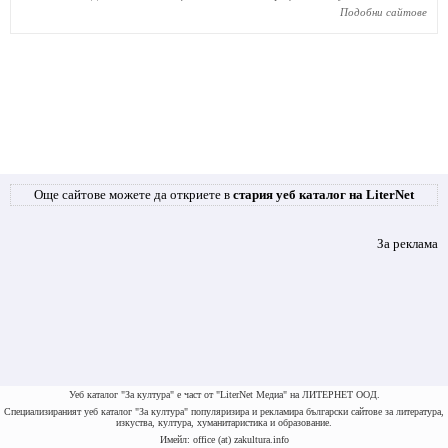
Подобни сайтове
Още сайтове можете да откриете в
стария уеб каталог на LiterNet
За реклама
Уеб каталог "За култура" е част от "LiterNet Медиа" на ЛИТЕРНЕТ ООД.
Специализираният уеб каталог "За култура" популяризира и рекламира български сайтове за литература,
изкуства, култура, хуманитаристика и образование.
Имейл: office (at) zakultura.info