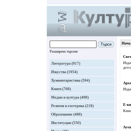
Нача
Търси
Разширено търсене
Свет
Изда
Литература
(917)
детс
Изкуства
(1954)
Хуманитаристика
(594)
Арх
Книги
(768)
Изда
Медии и култура
(498)
Е-кн
Религия и езотерика
(218)
Книж
Образование
(488)
Институции
(550)
Аген