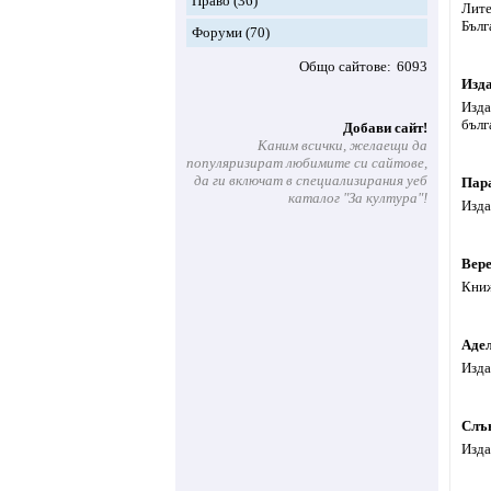
Право
(36)
Лите
Бълг
Форуми
(70)
Общо сайтове
6093
Изда
Изда
бълг
Добави сайт!
Каним всички, желаещи да
популяризират любимите си сайтове,
да ги включат в специализирания уеб
Пар
каталог "За култура"!
Изда
Вер
Книж
Аде
Изда
Слъ
Изда