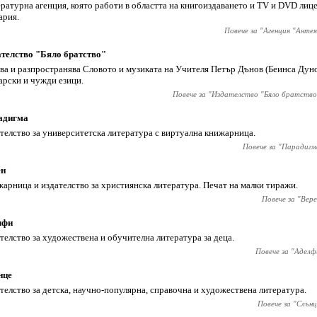
ратурна агенция, която работи в областта на книгоиздаването и TV и DVD лиц
ария.
Повече за "
Агенция "Антея
телство "Бяло братство"
ва и разпространява Словото и музиката на Учителя Петър Дънов (Беинса Дун
арски и чужди езици.
Повече за "
Издателство "Бяло братство
адигма
телство за университетска литература с виртуална книжарница.
Повече за "
Парадигм
ен
арница и издателство за християнска литература. Печат на малки тиражи.
Повече за "
Вере
лфи
телство за художествена и обучителна литература за деца.
Повече за "
Аделф
нце
телство за детска, научно-популярна, справочна и художествена литература.
Повече за "
Слънц