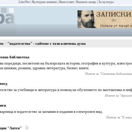
LiterNet
Културни новини
Книгосвят
Книжен пазар
За култура
ло
"издателства" - сайтове с тази ключова дума
овна библиотека
ва поредици, посветени на българската история, география и култура; илюстр
ки книжки, романи, здравна литература, бизнес книги.
Повече за "
Световна библиотек
имед
телство за учебници и литература в помощ на обучението по математика и ин
Повече за "
Архиме
иги
арница и издателство за заглавия и издания в електронен вид.
Повече за "
Е-книг
ция "Антея"