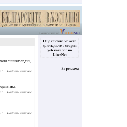
Сайтът е част от
Още сайтове можете
да откриете в
стария
уеб каталог на
LiterNet
овани енциклопедии,
За реклама
а
"
Подобни сайтове
форматика.
д
"
Подобни сайтове
и
"
Подобни сайтове