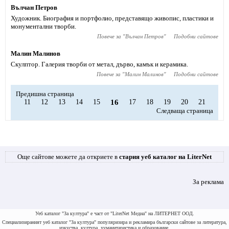
Вълчан Петров
Художник. Биография и портфолио, представящо живопис, пластики и
монументални творби.
Повече за "
Вълчан Петров
"
Подобни сайтове
Малин Малинов
Скулптор. Галерия творби от метал, дърво, камък и керамика.
Повече за "
Малин Малинов
"
Подобни сайтове
Предишна страница
11
12
13
14
15
16
17
18
19
20
21
Следваща страница
Още сайтове можете да откриете в
стария уеб каталог на LiterNet
За реклама
Уеб каталог "За култура" е част от "LiterNet Медиа" на ЛИТЕРНЕТ ООД.
Специализираният уеб каталог "За култура" популяризира и рекламира български сайтове за литература,
изкуства, култура, хуманитаристика и образование.