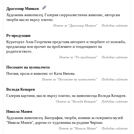
Драгомир Минков
Художник живописец. Галерия сюрреалистична живопис, авторски
творби масло върху платно.
Повече за "
Драгомир Минков
"
Подобни сайтове
Ре-продукция
Кураторът Алла Георгиева представя авторите и творбите от изложба,
предлагаща нов прочит на проблемите и тенденциите на
родителството.
Повече за "
Ре-продукция
"
Подобни сайтове
Посоките на пумпалчето
Поезия, проза и живопис от Катя Начева.
Повече за "
Посоките на пумпалчето
"
Подобни сайтове
Володя Кенарев
Галерия картини, масло върху платно, на живописеца Володя Кенарев.
Повече за "
Володя Кенарев
"
Подобни сайтове
Никола Манев
Художник живописец. Биография, творби, новини за галерията-музей
"Никола Манев", дарена от художника на родния Чирпан.
Повече за "
Никола Манев
"
Подобни сайтове