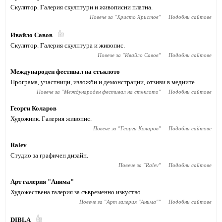
Скулптор. Галерия скулптури и живописни платна.
Повече за "
Христо Христов
"
Подобни сайтове
Ивайло Савов
Скулптор. Галерия скулптура и живопис.
Повече за "
Ивайло Савов
"
Подобни сайтове
Международен фестивал на стъклото
Програма, участници, изложби и демонстрации, отзиви в медиите.
Повече за "
Международен фестивал на стъклото
"
Подобни сайтове
Георги Коларов
Художник. Галерия живопис.
Повече за "
Георги Коларов
"
Подобни сайтове
Ralev
Студио за графичен дизайн.
Повече за "
Ralev
"
Подобни сайтове
Арт галерия "Анима"
Художествена галерия за съвременно изкуство.
Повече за "
Арт галерия "Анима"
"
Подобни сайтове
DIBLA