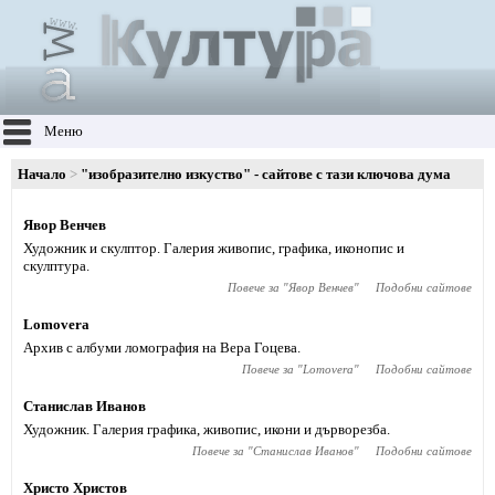
Меню
Начало
"изобразително изкуство" - сайтове с тази ключова дума
Явор Венчев
Художник и скулптор. Галерия живопис, графика, иконопис и
скулптура.
Повече за "
Явор Венчев
"
Подобни сайтове
Lomovera
Архив с албуми ломография на Вера Гоцева.
Повече за "
Lomovera
"
Подобни сайтове
Станислав Иванов
Художник. Галерия графика, живопис, икони и дърворезба.
Повече за "
Станислав Иванов
"
Подобни сайтове
Христо Христов