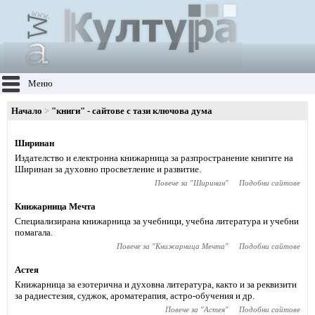
Меню
Начало
"книги" - сайтове с тази ключова дума
Ширинан
Издателство и електронна книжарница за разпространение книгите на
Ширинан за духовно просветление и развитие.
Повече за "
Ширинан
"
Подобни сайтове
Книжарница Мечта
Специализирана книжарница за учебници, учебна литература и учебни
помагала.
Повече за "
Книжарница Мечта
"
Подобни сайтове
Астея
Книжарница за езотерична и духовна литература, както и за реквизити
за радиестезия, суджок, ароматерапия, астро-обучения и др.
Повече за "
Астея
"
Подобни сайтове