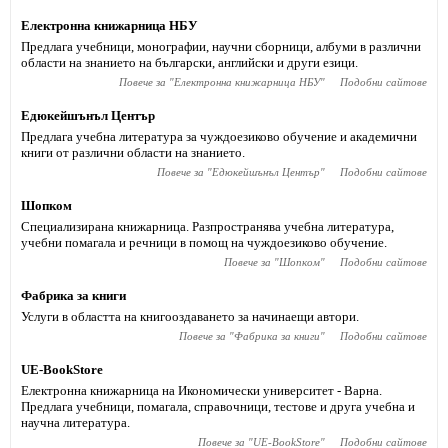
Електронна книжарница НБУ
Предлага учебници, монографии, научни сборници, албуми в различни
области на знанието на български, английски и други езици.
Повече за "
Електронна книжарница НБУ
"
Подобни сайтове
Едюкейшънъл Център
Предлага учебна литература за чуждоезиково обучение и академични
книги от различни области на знанието.
Повече за "
Едюкейшънъл Център
"
Подобни сайтове
Шопком
Специализирана книжарница. Разпространява учебна литература,
учебни помагала и речници в помощ на чуждоезиково обучение.
Повече за "
Шопком
"
Подобни сайтове
Фабрика за книги
Услуги в областта на книгооздаването за начинаещи автори.
Повече за "
Фабрика за книги
"
Подобни сайтове
UE-BookStore
Електронна книжарница на Икономически университет - Варна.
Предлага учебници, помагала, справочници, тестове и друга учебна и
научна литература.
Повече за "
UE-BookStore
"
Подобни сайтове