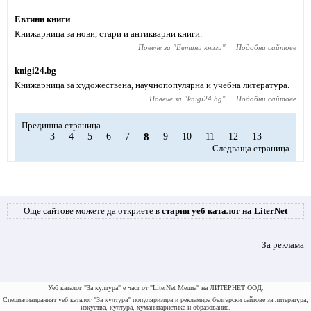
Евтини книги
Книжарница за нови, стари и антикварни книги.
Повече за "
Евтини книги
"
Подобни сайтове
knigi24.bg
Книжарница за художествена, научнопопулярна и учебна литература.
Повече за "
knigi24.bg
"
Подобни сайтове
Предишна страница
3
4
5
6
7
8
9
10
11
12
13
Следваща страница
Още сайтове можете да откриете в
стария уеб каталог на LiterNet
За реклама
Уеб каталог "За култура" е част от "LiterNet Медиа" на ЛИТЕРНЕТ ООД.
Специализираният уеб каталог "За култура" популяризира и рекламира български сайтове за литература,
изкуства, култура, хуманитаристика и образование.