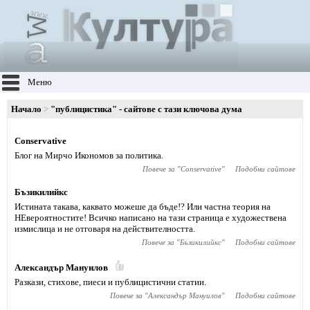
Меню
Начало
"публицистика" - сайтове с тази ключова дума
Conservative
Блог на Мирчо Икономов за политика.
Повече за "
Conservative
"
Подобни сайтове
Бъзикилийкс
Истината такава, каквато можеше да бъде!? Или частна теория на
НЕвероятностите! Всичко написано на тази страница е художествена
измислица и не отговаря на действителността.
Повече за "
Бъзикилийкс
"
Подобни сайтове
Александър Мануилов
Разкази, стихове, пиеси и публицистични статии.
Повече за "
Александър Мануилов
"
Подобни сайтове