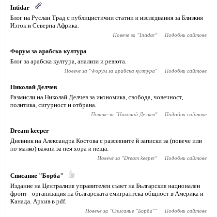
Intidar
Блог на Руслан Трад с публицистични статии и изследвания за Близкия
Изток и Северна Африка.
Повече за "
Intidar
"
Подобни сайтове
Форум за арабска култура
Блог за арабска култура, анализи и ревюта.
Повече за "
Форум за арабска култура
"
Подобни сайтове
Николай Делчев
Размисли на Николай Делчев за икономика, свобода, човечност,
политика, сигурност и отбрана.
Повече за "
Николай Делчев
"
Подобни сайтове
Dream keeper
Дневник на Александра Костова с разсеяните й записки за (повече или
по-малко) важни за нея хора и неща.
Повече за "
Dream keeper
"
Подобни сайтове
Списание "Борба"
Издание на Централния управителен съвет на Българския национален
фронт - организация на българската емигрантска общност в Америка и
Канада. Архив в pdf.
Повече за "
Списание "Борба"
"
Подобни сайтове