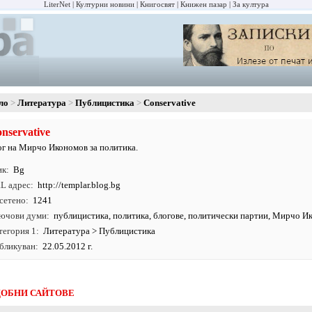
LiterNet
Културни новини
Книгосвят
Книжен пазар
За култура
ло
Литература
Публицистика
Conservative
nservative
ог на Мирчо Икономов за политика.
ик
Bg
L адрес
http:/
/
templar.
blog.
bg
сетено
1241
ючови думи
публицистика
,
политика
,
блогове
, политически партии, Мирчо И
тегория 1
Литература
>
Публицистика
бликуван
22.05.2012 г.
ОБНИ САЙТОВЕ