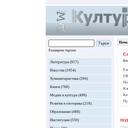
Нача
Търси
Разширено търсене
Co
Бл
Литература
(917)
Ез
Изкуства
(1954)
UR
Хуманитаристика
(594)
По
Книги
(768)
Кл
Ка
Медии и култура
(498)
Пу
Религия и езотерика
(218)
Образование
(488)
Институции
(550)
ПОД