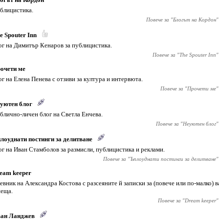
блицистика.
Повече за "
Блогът на Кордон
"
e Spouter Inn
ог на Димитър Кенаров за публицистика.
Повече за "
The Spouter Inn
"
очети ме
ог на Елена Пенева с отзиви за култура и интервюта.
Повече за "
Прочети ме
"
уютен блог
блично-личен блог на Светла Енчева.
Повече за "
Неуютен блог
"
лоуднати постинги за делитване
ог на Иван Стамболов за размисли, публицистика и реклами.
Повече за "
Ъплоуднати постинги за делитване
"
eam keeper
евник на Александра Костова с разсеяните й записки за (повече или по-малко) в
неща.
Повече за "
Dream keeper
"
ан Ланджев