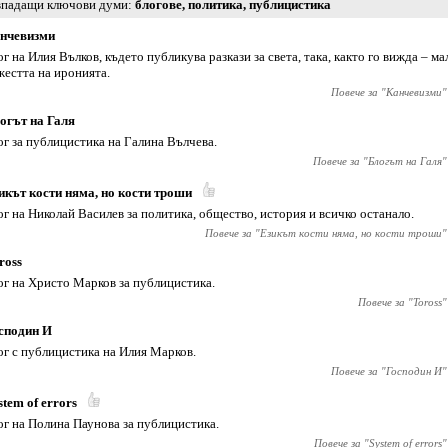
падащи ключови думи
блогове
,
политика
,
публицистика
нчевизми
ог на Илия Вълков, където публикува разкази за света, така, както го вижда – м
жестта на иронията.
Повече за "
Канчевизми
"
огът на Галя
ог за публицистика на Галина Вълчева.
Повече за "
Блогът на Галя
"
икът кости няма, но кости троши
ог на Николай Василев за политика, общество, история и всичко останало.
Повече за "
Езикът кости няма, но кости троши
"
ross
ог на Христо Марков за публицистика.
Повече за "
Toross
"
сподин И
ог с публицистика на Илия Марков.
Повече за "
Господин И
"
stem of errors
ог на Полина Паунова за публицистика.
Повече за "
System of errors
"