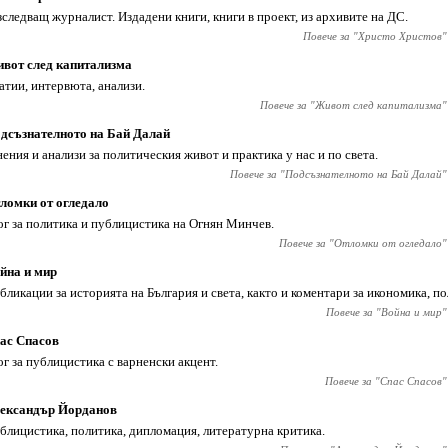
зследващ журналист. Издадени книги, книги в проект, из архивите на ДС.
Повече за "
Христо Христов
"
вот след капитализма
атии, интервюта, анализи.
Повече за "
Живот след капитализма
"
дсъзнателното на Бай Далай
ения и анализи за политическия живот и практика у нас и по света.
Повече за "
Подсъзнателното на Бай Далай
"
ломки от огледало
ог за политика и публицистика на Огнян Минчев.
Повече за "
Отломки от огледало
"
йна и мир
бликации за историята на България и света, както и коментари за икономика, по
Повече за "
Война и мир
"
ас Спасов
ог за публицистика с варненски акцент.
Повече за "
Спас Спасов
"
ександър Йорданов
блицистика, политика, дипломация, литературна критика.