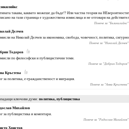
зикилийкс
тината такава, каквато можеше да бъде!? Или частна теория на НЕвероятности
писано на тази страница е художествена измислица и не отговаря на действите
Повече за "
Бъзикилийкс
"
колай Делчев
змисли на Николай Делчев за икономика, свобода, човечност, политика, сигурно
Повече за "
Николай Делчев
"
брин Тодоров
змисли по философски и публицистични теми.
Повече за "
Добрин Тодоров
"
на Кръстева
ог за политика, е-гражданственост и миграция.
Повече за "
Анна Кръстева
"
падащи ключови думи
политика
,
публицистика
дослав Михайлов
ог за публицистика и коментари.
Повече за "
Радослав Михайлов
"
исто Христов