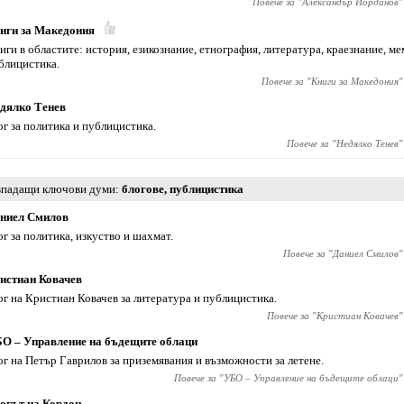
Повече за "
Александър Йорданов
"
иги за Македония
иги в областите: история, езикознание, етнография, литература, краезнание, ме
блицистика.
Повече за "
Книги за Македония
"
дялко Тенев
ог за политика и публицистика.
Повече за "
Недялко Тенев
"
падащи ключови думи
блогове
,
публицистика
ниел Смилов
ог за политика, изкуство и шахмат.
Повече за "
Даниел Смилов
"
истиан Ковачев
ог на Кристиан Ковачев за литература и публицистика.
Повече за "
Кристиан Ковачев
"
О – Управление на бъдещите облаци
ог на Петър Гаврилов за приземявания и възможности за летене.
Повече за "
УБО – Управление на бъдещите облаци
"
огът на Кордон