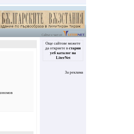
Сайтът е част от
Още сайтове можете
да откриете в
стария
уеб каталог на
LiterNet
За реклама
кономов