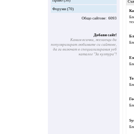
Право
(36)
Съв
Форуми
(70)
Ка
Бл
Общо сайтове
6093
те
Добави сайт!
Бл
Каним всички, желаещи да
Бл
популяризират любимите си сайтове,
да ги включат в специализирания уеб
каталог "За култура"!
Ез
Бл
To
Бл
Го
Бл
Sy
Бл