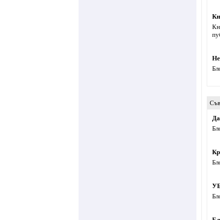
Кн
Кн
пу
Не
Бл
Съв
Да
Бл
Кр
Бл
УБ
Бл
Бл