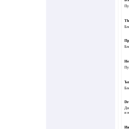
Пу
Th
Бл
Пр
Бл
Не
Пу
Ъп
Бл
Dr
Дн
и 
Ив