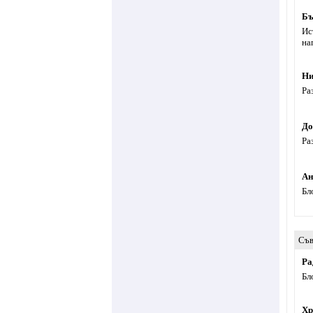
Бъ
Ис
на
Ни
Ра
До
Ра
Ан
Бл
Съв
Ра
Бл
Хр