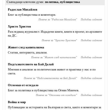
Съвпадащи ключови думи
политика
,
публицистика
Радослав Михайлов
Блог за публицистика и коментари.
Повече за "
Радослав Михайлов
"
Подобни сайтове
Христо Христов
Разследващ журналист. Издадени книги, книги в проект, из архивите
на ДС.
Повече за "
Христо Христов
"
Подобни сайтове
Живот след капитализма
Статии, интервюта, анализи.
Повече за "
Живот след капитализма
"
Подобни сайтове
Подсъзнателното на Бай Далай
Мнения и анализи за политическия живот и практика у нас и по
света.
Повече за "
Подсъзнателното на Бай Далай
"
Подобни сайтове
Отломки от огледало
Блог за политика и публицистика на Огнян Минчев.
Повече за "
Отломки от огледало
"
Подобни сайтове
Война и мир
Публикации за историята на България и света, както и коментари за