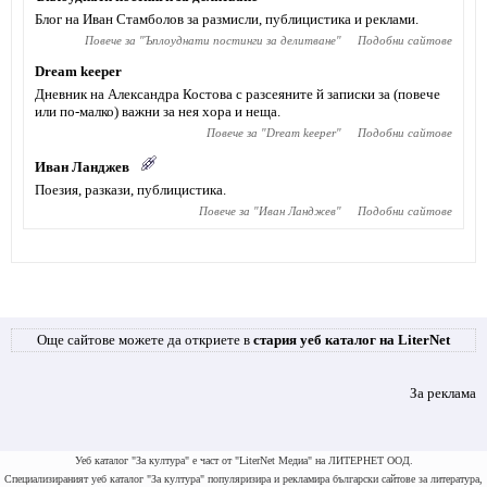
Блог на Иван Стамболов за размисли, публицистика и реклами.
Повече за "
Ъплоуднати постинги за делитване
"
Подобни сайтове
Dream keeper
Дневник на Александра Костова с разсеяните й записки за (повече
или по-малко) важни за нея хора и неща.
Повече за "
Dream keeper
"
Подобни сайтове
Иван Ланджев
Поезия, разкази, публицистика.
Повече за "
Иван Ланджев
"
Подобни сайтове
Още сайтове можете да откриете в
стария уеб каталог на LiterNet
За реклама
Уеб каталог "За култура" е част от "LiterNet Медиа" на ЛИТЕРНЕТ ООД.
Специализираният уеб каталог "За култура" популяризира и рекламира български сайтове за литература,