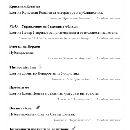
Кристиан Ковачев
Блог на Кристиан Ковачев за литература и публицистика.
Повече за "
Кристиан Ковачев
"
Подобни сайтове
УБО – Управление на бъдещите облаци
Блог на Петър Гаврилов за приземявания и възможности за летене.
Повече за "
УБО – Управление на бъдещите облаци
"
Подобни сайтове
Блогът на Кордон
Публицистика.
Повече за "
Блогът на Кордон
"
Подобни сайтове
The Spouter Inn
Блог на Димитър Кенаров за публицистика.
Повече за "
The Spouter Inn
"
Подобни сайтове
Прочети ме
Блог на Елена Пенева с отзиви за култура и интервюта.
Повече за "
Прочети ме
"
Подобни сайтове
Неуютен блог
Публично-личен блог на Светла Енчева.
Повече за "
Неуютен блог
"
Подобни сайтове
Ъплоуднати постинги за делитване