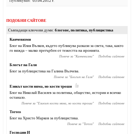
Публикуван
05.04.2012 г.
ПОДОБНИ САЙТОВЕ
Съвпадащи ключови думи
блогове
,
политика
,
публицистика
Канчевизми
Блог на Илия Вълков, където публикува разкази за света, така, както
го вижда – малко прегърбен от тежестта на иронията.
Повече за "
Канчевизми
"
Подобни сайтове
Блогът на Галя
Блог за публицистика на Галина Вълчева.
Повече за "
Блогът на Галя
"
Подобни сайтове
Езикът кости няма, но кости троши
Блог на Николай Василев за политика, общество, история и всичко
останало.
Повече за "
Езикът кости няма, но кости троши
"
Подобни сайтове
Toross
Блог на Христо Марков за публицистика.
Повече за "
Toross
"
Подобни сайтове
Господин И