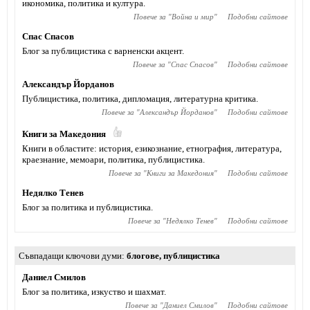
икономика, политика и култура.
Повече за "
Война и мир
"
Подобни сайтове
Спас Спасов
Блог за публицистика с варненски акцент.
Повече за "
Спас Спасов
"
Подобни сайтове
Александър Йорданов
Публицистика, политика, дипломация, литературна критика.
Повече за "
Александър Йорданов
"
Подобни сайтове
Книги за Македония
Книги в областите: история, езикознание, етнография, литература,
краезнание, мемоари, политика, публицистика.
Повече за "
Книги за Македония
"
Подобни сайтове
Недялко Тенев
Блог за политика и публицистика.
Повече за "
Недялко Тенев
"
Подобни сайтове
Съвпадащи ключови думи
блогове
,
публицистика
Даниел Смилов
Блог за политика, изкуство и шахмат.
Повече за "
Даниел Смилов
"
Подобни сайтове