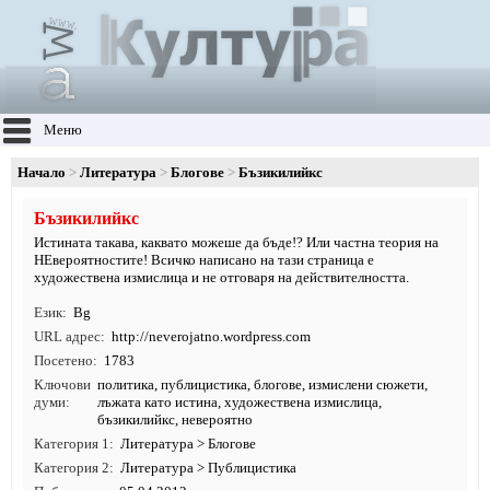
Меню
Начало
Литература
Блогове
Бъзикилийкс
Бъзикилийкс
Истината такава, каквато можеше да бъде!? Или частна теория на
НЕвероятностите! Всичко написано на тази страница е
художествена измислица и не отговаря на действителността.
Език
Bg
URL адрес
http:/
/
neverojatno.
wordpress.
com
Посетено
1783
Ключови
политика
,
публицистика
,
блогове
, измислени сюжети,
думи
лъжата като истина, художествена измислица,
бъзикилийкс, невероятно
Категория 1
Литература
>
Блогове
Категория 2
Литература
>
Публицистика