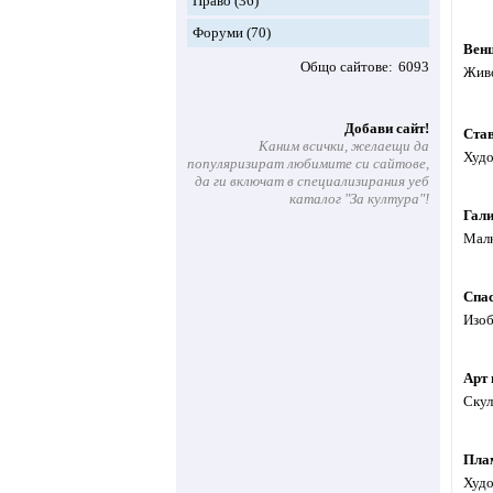
Право
(36)
Форуми
(70)
Венц
Общо сайтове
6093
Живо
Добави сайт!
Ста
Каним всички, желаещи да
Худо
популяризират любимите си сайтове,
да ги включат в специализирания уеб
каталог "За култура"!
Гали
Малк
Спа
Изоб
Арт 
Скул
Пла
Худо