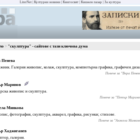
LiterNet
Културни новини
Книгосвят
Книжен пазар
За култура
ло
"скулптура" - сайтове с тази ключова дума
а Пенева
жник. Галерия живопис, колаж, скулптура, компютърна графика, графичен диза
Повече за "
Вера Пенев
ър Маринов
рска живопис и скулптура.
Повече за "
Петър Марино
ела Минкова
пис, фотография, скулптура, акварел, графика, рисунки; стихове.
Повече за "
Анжела Минков
ър Хаджиганев
птор, галерия.