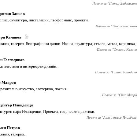
Повече за "
Петър Хаджигане
ислав Занков
пис, скулптура, инсталации, пърформанс, проекти.
Повече за "
Венцислав Занко
ври Калинов
жник, галерия. Биографични данни. Икони, скулптура, стъкло, метал, керамика, 
Повече за "
Ставри Калино
н Господинов
а пластика и интериорен дизайн.
Повече за "
Галин Господино
с Мавров
разително изкуство, езотерика, поезия.
Повече за "
Спас Мавро
център Илинденци
птурен парк Илинденци. Проекти, творчески практики.
Повече за "
Арт център Илинденц
мен Петров
жник, галерия.