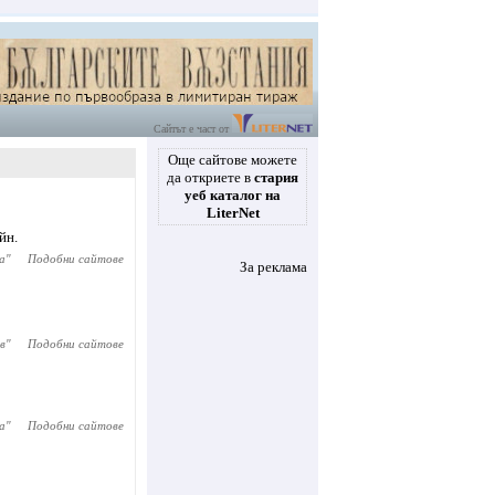
Сайтът е част от
Още сайтове можете
да откриете в
стария
уеб каталог на
LiterNet
йн.
а
"
Подобни сайтове
За реклама
в
"
Подобни сайтове
а
"
Подобни сайтове