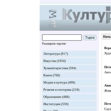
Нача
Търси
Разширено търсене
Вер
Худо
Литература
(917)
Изкуства
(1954)
Пет
Хуманитаристика
(594)
Авто
Книги
(768)
Медии и култура
(498)
Анж
Религия и езотерика
(218)
Живо
Образование
(488)
Пет
Институции
(550)
Скул