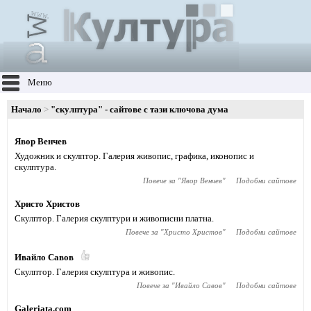
Меню
Начало
"скулптура" - сайтове с тази ключова дума
Явор Венчев
Художник и скулптор. Галерия живопис, графика, иконопис и
скулптура.
Повече за "
Явор Венчев
"
Подобни сайтове
Христо Христов
Скулптор. Галерия скулптури и живописни платна.
Повече за "
Христо Христов
"
Подобни сайтове
Ивайло Савов
Скулптор. Галерия скулптура и живопис.
Повече за "
Ивайло Савов
"
Подобни сайтове
Galeriata.com