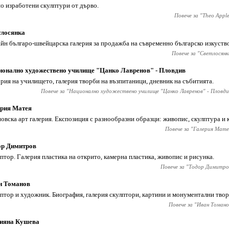
о изработени скулптури от дърво.
Повече за "
Theo Apple
тлосянка
йн българо-швейцарска галерия за продажба на съвременно българско изкуство
Повече за "
Светлосянк
онално художествено училище "Цанко Лавренов" - Пловдив
рия на училището, галерия творби на възпитаници, дневник на събитията.
Повече за "
Национално художествено училище "Цанко Лавренов" - Пловди
ерия Матея
овска арт галерия. Експозиция с разнообразни образци: живопис, скулптура и 
Повече за "
Галерия Мате
ор Димитров
птор. Галерия пластика на открито, камерна пластика, живопис и рисунка.
Повече за "
Тодор Димитро
н Томанов
птор и художник. Биография, галерия скулптори, картини и монументални твор
Повече за "
Иван Томано
ияна Кушева