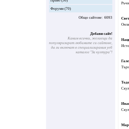
Право
(36)
Ръчн
Форуми
(70)
Общо сайтове
6093
Све
Онла
Добави сайт!
Каним всички, желаещи да
Наци
популяризират любимите си сайтове,
Исто
да ги включат в специализирания уеб
каталог "За култура"!
Гал
Търн
Тод
Скул
Ива
Скул
Мар