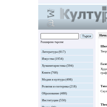
Нача
Търси
Разширено търсене
Шил
Твор
Литература
(917)
Изкуства
(1954)
Гал
Хуманитаристика
(594)
Худо
Книги
(768)
граф
Медии и култура
(498)
Тих
Религия и езотерика
(218)
Скул
Образование
(488)
Институции
(550)
Theo