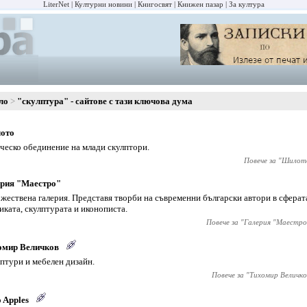
LiterNet
Културни новини
Книгосвят
Книжен пазар
За култура
ло
"скулптура" - сайтове с тази ключова дума
ото
ческо обединение на млади скулптори.
Повече за "
Шилот
ерия "Маестро"
жествена галерия. Представя творби на съвременни български автори в сферат
иката, скулптурата и иконописта.
Повече за "
Галерия "Маестро
омир Величков
птури и мебелен дизайн.
Повече за "
Тихомир Величко
 Apples