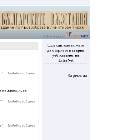
Сайтът е част от
Още сайтове можете
да откриете в
стария
уеб каталог на
LiterNet
о
"
Подобни сайтове
За реклама
а на живописта,
"
"
Подобни сайтове
в
"
Подобни сайтове