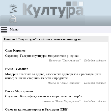
Меню
Начало
"скулптура" - сайтове с тази ключова дума
Спас Киричев
Скулптор. Галерия скулптури, монументи и рисунки.
Повече за "
Спас Киричев
"
Подобни сайтове
Емил Темелков
Модерна пластика от дърво, класическа дърворезба и реставрация и
консервация на старинни мебели и предмети.
Повече за "
Емил Темелков
"
Подобни сайтове
Васил Маргаритов
Скулптор. Биография, статии за автора, галерия творби.
Повече за "
Васил Маргаритов
"
Подобни сайтове
Съюз на колекционерите в България (СКБ)