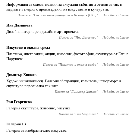
Информация за съюза, новини за актуални събития и отзиви за тях в
медиите, галерия с произведения на изкуството и културата.
Повече за "
Съюз на колекционерите в България (СКБ)
"
Подобни сайтове
Ина Дамянова
Дизайн, интериорен дизайн и арт проекти.
Повече за "
Ина Дамянова
"
Подобни сайтове
Изкуство и околна среда
Пластика, инсталации, акции, живопис, фотография, скулптура от Елена
Парушева.
Повече за "
Изкуство и околна среда
"
Подобни сайтове
Димитър Хинков
Художник живописец. Галерия абстракции, голи тела, натюрморт и
скулптура персонална техника.
Повече за "
Димитър Хинков
"
Подобни сайтове
Рая Георгиева
Галерия скулптура, живопис, рисунка.
Повече за "
Рая Георгиева
"
Подобни сайтове
Галерия 13
Галерия за изобразително изкуство.