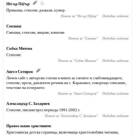
Hit-ър П@ър
Приказки, стихове, разкази, хумор.
Повече за "
Hit-ър П@ър
"
Подобни сайтове
Смешки
Смешки, стихове, вицове, клипове.
Повече за "
Смешки
"
Подобни сайтове
Събка Митева
Стихове.
Повече за "
Събка Митева
"
Подобни сайтове
Ангел Сотиров
Личен сайт с авторски статии и книги за слепите и слабовиждащите;
стихове, проза, диалектен речник на с. Караклисе, говорещо списание,
текстове на есперанто.
Повече за "
Ангел Сотиров
"
Подобни сайтове
Александър С. Захариев
Стихове, писани през периода 1991-2002 г.
Повече за "
Александър С. Захариев
"
Подобни сайтове
Православно християнче
Християнска детска страница, включваща христолюбива читанка,