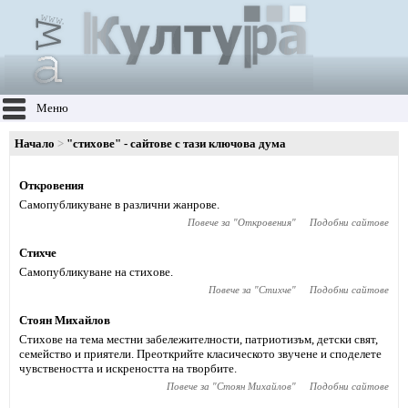
Меню
Начало
"стихове" - сайтове с тази ключова дума
Откровения
Самопубликуване в различни жанрове.
Повече за "
Откровения
"
Подобни сайтове
Стихче
Самопубликуване на стихове.
Повече за "
Стихче
"
Подобни сайтове
Стоян Михайлов
Стихове на тема местни забележителности, патриотизъм, детски свят,
семейство и приятели. Преоткрийте класическото звучене и споделете
чувствеността и искреността на творбите.
Повече за "
Стоян Михайлов
"
Подобни сайтове