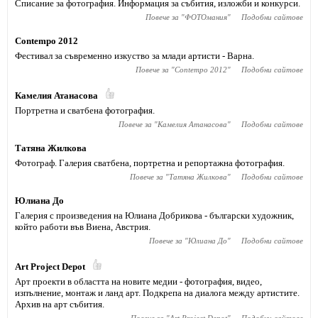
Списание за фотография. Информация за събития, изложби и конкурси.
Повече за "
ФОТОмания
"
Подобни сайтове
Contempo 2012
Фестивал за съвременно изкуство за млади артисти - Варна.
Повече за "
Contempo 2012
"
Подобни сайтове
Камелия Атанасова
Портретна и сватбена фотография.
Повече за "
Камелия Атанасова
"
Подобни сайтове
Татяна Жилкова
Фотограф. Галерия сватбена, портретна и репортажна фотография.
Повече за "
Татяна Жилкова
"
Подобни сайтове
Юлиана До
Галерия с произведения на Юлиана Добрикова - български художник,
който работи във Виена, Австрия.
Повече за "
Юлиана До
"
Подобни сайтове
Art Project Depot
Арт проекти в областта на новите медии - фотография, видео,
изпълнение, монтаж и ланд арт. Подкрепа на диалога между артистите.
Архив на арт събития.