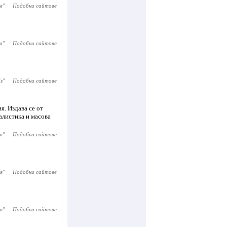
в
"
Подобни сайтове
а
"
Подобни сайтове
s
"
Подобни сайтове
я. Издава се от
алистика и масова
m
"
Подобни сайтове
я
"
Подобни сайтове
в
"
Подобни сайтове