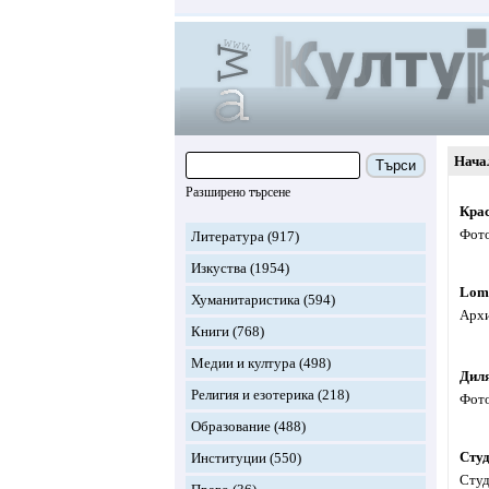
Нача
Търси
Разширено търсене
Кра
Фото
Литература
(917)
Изкуства
(1954)
Lom
Хуманитаристика
(594)
Архи
Книги
(768)
Медии и култура
(498)
Диля
Религия и езотерика
(218)
Фото
Образование
(488)
Сту
Институции
(550)
Студ