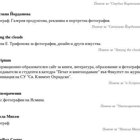
Повече за "
Студио Къркелано
тлана Йорданова
граф. Галерия продуктова, рекламна и портретна фотография.
Повече за "
Светлана Йорданов
g the clouds
 на Е. Трифонова за фотография, дизайн и други изкуства.
Повече за "
Among the cloud
riptum
рмационно-образователен сайт за книги, литература, образование и фотографи
одаватели и студенти в катедра "Печат и книгоиздаване" във Факултет по журн
никация на СУ "Св. Климент Охридски".
Повече за "
e-Scriptu
помрачения
 с фотографии на Ясмина.
Повече за "
Умопомрачени
ола Михов
граф.
Повече за "
Никола Михо
mBox Center