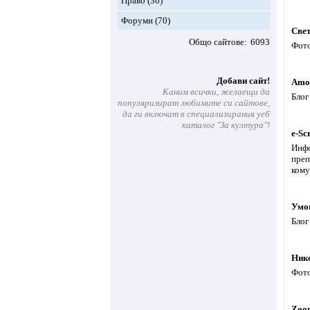
Право
(36)
Форуми
(70)
Све
Общо сайтове
6093
Фото
Добави сайт!
Amon
Каним всички, желаещи да
Блог
популяризират любимите си сайтове,
да ги включат в специализирания уеб
каталог "За култура"!
e-Sc
Инфо
преп
кому
Умо
Блог
Ник
Фото
Zoo