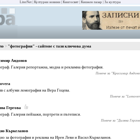
LiterNet
Културни новини
Книгосвят
Книжен пазар
За култура
ло
"фотография" - сайтове с тази ключова дума
симир Андонов
граф. Галерия репортажна, модна и рекламна фотография.
Повече за "
Красимир Андоно
overa
в с албуми ломография на Вера Гоцева.
Повече за "
Lomover
на Гергова
граф. Галерия пейзажи, портрети и пътеписи.
Повече за "
Диляна Гергов
дио Къркеланов
ио за фотография и реклама на Ирен Леви и Васил Къркеланов.