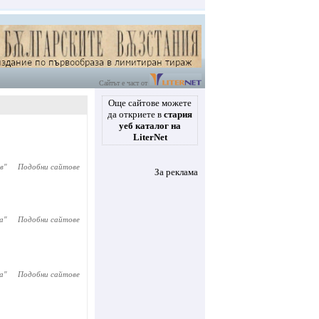
Сайтът е част от
Още сайтове можете
да откриете в
стария
уеб каталог на
LiterNet
в
"
Подобни сайтове
За реклама
a
"
Подобни сайтове
а
"
Подобни сайтове