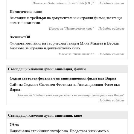
Повече за "
International Talent Club (ITC)
"
Подобни сайтове
Политическо кино
Анотации и трейлъри на документални и игрални филми, засягащи
политически теми.
Повече за "
Политическо кино
"
Подобни сайтове
Активист38
Филмова компания на творческия тандем Мина Милева и Весела
Казакова за игрално и документално кино.
Повече за "
Активист38
"
Подобни сайтове
Съвпадащи ключови думи
анимация
,
филми
Седми световен фестивал на анимационния филм във Варна
Сайт на Седмият Световен Фестивал на Анимационния Филм във
Варна
Повече за "
Седми световен фестивал на анимационния филм във Варна
"
Подобни сайтове
Съвпадащи ключови думи
анимация
,
кино
7Arts
Национална стрийминг платформа. Представя значимото в