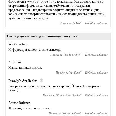
българската култура - от вечните класики на българското кино до
съвременни филмови заглавия, емблематични театрални
представления и шедьоври на родната оперна и балетна сцена,
юбилейни фолклорни спектакли и неизлъчвани досега анимация и
куклени постановки за деца.
Повече за "
7Arts
"
Подобни сайтове
Съвпадащи ключови думи
анимация
,
изкуства
WSZone.info
Информация за нови аниме епизоди.
Повече за "
WSZone.info
"
Подобни сайтове
Amilova
Манга, комикси и игри.
Повече за "
Amilova
"
Подобни сайтове
Drawly's Art Realm
Галерия творби на художника илюстратор Йоанна Викторова -
Drawly.
Повече за "
Drawly's Art Realm
"
Подобни сайтове
Anime Rulezzz
Фен сайт, посветен на аниме.
Повече за "
Anime Rulezzz
"
Подобни сайтове