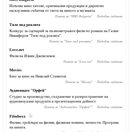
Излъчва кино хитове, оригинални продукции и директно
ексклузивни събития от света на киното и музиката.
Повече за "
HBO Bulgaria
"
Подобни сайтове
Тяло под роклята
Конкурс за сценарий за пълнометражен филм по романа на Галин
Никифоров "Тяло под роклята".
Повече за "
Тяло под роклята
"
Подобни сайтове
Love.net
Филм на Илиян Джевелеков.
Повече за "
Love.net
"
Подобни сайтове
Movies
Блог за кино на Николай Стаматов.
Повече за "
Movies
"
Подобни сайтове
Аудиовидео "Орфей"
Студио за производство, съхранение и разпространение на
аудиовизуални продукти и презентационна дейност.
Повече за "
Аудиовидео "Орфей"
"
Подобни сайтове
Filmboxx
Филми, трейлъри на филми, филмови новини, личности. Програма
на кината.