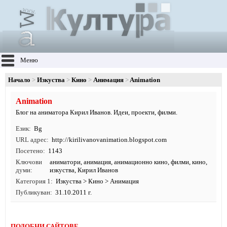
Меню
Начало
Изкуства
Кино
Анимация
Animation
Animation
Блог на аниматора Кирил Иванов. Идеи, проекти, филми.
Език
Bg
URL адрес
http:/
/
kirilivanovanimation.
blogspot.
com
Посетено
1143
Ключови
аниматори
,
анимация
,
анимационно кино
,
филми
,
кино
,
думи
изкуства
, Кирил Иванов
Категория 1
Изкуства
>
Кино
>
Анимация
Публикуван
31.10.2011 г.
ПОДОБНИ САЙТОВЕ