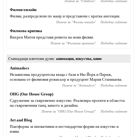
Повече за "
Filmboxx
"
Подобни сайтове
Филми-онлайн
Филми, разпределени по жанр и представени с кратка анотация.
Повече за "
Филми-онлайн
"
Подобни сайтове
Филмова критика
Вихрен Митев представя ревюта на нови филми.
Повече за "
Филмова критика
"
Подобни сайтове
Съвпадащи ключови думи
анимация
,
изкуства
,
кино
Animadocs
Независима продуцентска къща с бази в Ню Йорк и Париж,
основана от филмовия режисьор и продуцент Мария Станишева.
Повече за "
Animadocs
"
Подобни сайтове
OHG (Our House Group)
Сдружение за съвременно изкуствo. Реализира проекти в областта
на съвременния танц, киното и дизайна.
Повече за "
OHG (Our House Group)
"
Подобни сайтове
Art and Blog
Платформа за иновативни и нестандартни форми на изкуство и
изява.