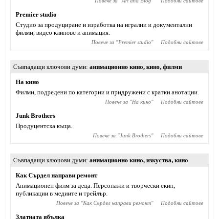
Повече за "
Art and Blog
"
Подобни сайтове
Premier studio
Студио за продуциране и изработка на игрални и документални
филми, видео клипове и анимация.
Повече за "
Premier studio
"
Подобни сайтове
Съвпадащи ключови думи
анимационно кино
,
кино
,
филми
На кино
Филми, подредени по категории и придружени с кратки анотации.
Повече за "
На кино
"
Подобни сайтове
Junk Brothers
Продуцентска къща.
Повече за "
Junk Brothers
"
Подобни сайтове
Съвпадащи ключови думи
анимационно кино
,
изкуства
,
кино
Как Сърдел направи ремонт
Анимационен филм за деца. Персонажи и творчески екип,
публикации в медиите и трейлър.
Повече за "
Как Сърдел направи ремонт
"
Подобни сайтове
Златната ябълка