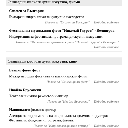
Съвпадащи ключови думи
изкуства
,
филми
Спомен за България
Български видео-канал за културно наследство.
Повече за "
Спомен за България
"
Подобни сайтове
Фестивал на музикалния филм "Николай Гяуров" - Велинград
Информация за фестивала, програма, дискусии, гласуване.
Повече за "
Фестивал на музикалния филм "Николай Гяуров" - Велинград
"
Подобни сайтове
Съвпадащи ключови думи
изкуства
,
кино
Банско филм фест
Международен фестивал на планинарския филм.
Повече за "
Банско филм фест
"
Подобни сайтове
Ивайло Брусовски
Театрален и кино режисьор и актьор.
Повече за "
Ивайло Брусовски
"
Подобни сайтове
Национален филмов център
Агенция за подпомагане на националната филмова индустрия.
Фестивали, фондове и програми, филми.
Повече за "
Национален филмов център
"
Подобни сайтове