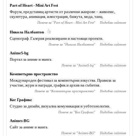
Part of Heart - Mini Art Fest
Форум, представящ артисти от различни жанрове – живопис,
скулптура, анимация, илюстрация, бижута, мода, танц.
Повече за "
Part of Heart - Mini Art Fest
"
Подобни сайтове
Никола Налбантов
Сценограф. Галерия реализирани и настоящи проекти.
Повече за "
Никола Налбантов
"
Подобни сайтове
AnimeS-bg
Портал за аниме и манга.
Повече за "
AnimeS-bg
"
Подобни сайтове
Компютърно пространство
Международен фестивал за компютърни изкуства. Правила за
участие, жури и награди, график и архив на събития.
Повече за "
Компютърно пространство
"
Подобни сайтове
Ког Графикс
Студио за дизайн, визуална комуникация и уебтехнологии.
Повече за "
Ког Графикс
"
Подобни сайтове
Animes-BG
Сайт за аниме и манга.
Повече за "
Animes-BG
"
Подобни сайтове