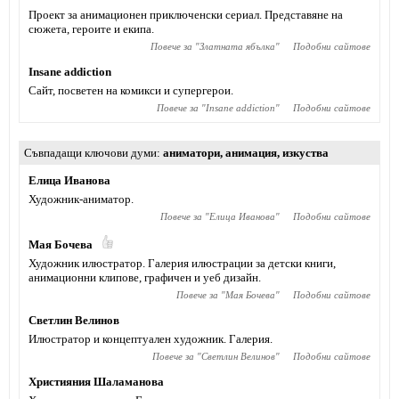
Проект за анимационен приключенски сериал. Представяне на
сюжета, героите и екипа.
Повече за "
Златната ябълка
"
Подобни сайтове
Insane addiction
Сайт, посветен на комикси и супергерои.
Повече за "
Insane addiction
"
Подобни сайтове
Съвпадащи ключови думи
аниматори
,
анимация
,
изкуства
Елица Иванова
Художник-аниматор.
Повече за "
Елица Иванова
"
Подобни сайтове
Мая Бочева
Художник илюстратор. Галерия илюстрации за детски книги,
анимационни клипове, графичен и уеб дизайн.
Повече за "
Мая Бочева
"
Подобни сайтове
Светлин Велинов
Илюстратор и концептуален художник. Галерия.
Повече за "
Светлин Велинов
"
Подобни сайтове
Християния Шаламанова