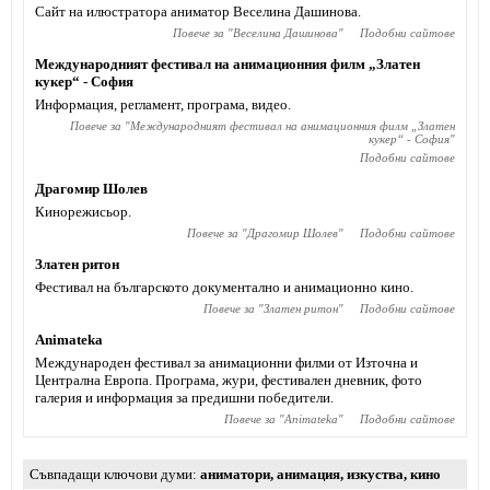
Сайт на илюстратора аниматор Веселина Дашинова.
Повече за "
Веселина Дашинова
"
Подобни сайтове
Международният фестивал на анимационния филм „Златен
кукер“ - София
Информация, регламент, програма, видео.
Повече за "
Международният фестивал на анимационния филм „Златен
кукер“ - София
"
Подобни сайтове
Драгомир Шолев
Кинорежисьор.
Повече за "
Драгомир Шолев
"
Подобни сайтове
Златен ритон
Фестивал на българското документално и анимационно кино.
Повече за "
Златен ритон
"
Подобни сайтове
Animateka
Международен фестивал за анимационни филми от Източна и
Централна Европа. Програма, жури, фестивален дневник, фото
галерия и информация за предишни победители.
Повече за "
Animateka
"
Подобни сайтове
Съвпадащи ключови думи
аниматори
,
анимация
,
изкуства
,
кино