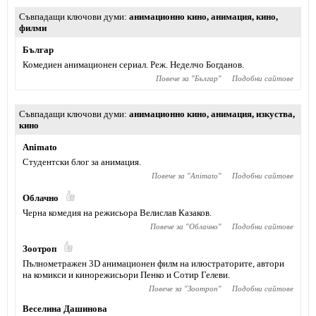
Съвпадащи ключови думи
анимационно кино
,
анимация
,
кино
,
филми
Българ
Комедиен анимационен сериал. Реж. Неделчо Богданов.
Повече за "
Българ
"
Подобни сайтове
Съвпадащи ключови думи
анимационно кино
,
анимация
,
изкуства
,
кино
Animato
Студентски блог за анимация.
Повече за "
Animato
"
Подобни сайтове
Облачно
Черна комедия на режисьора Велислав Казаков.
Повече за "
Облачно
"
Подобни сайтове
Зоотроп
Пълнометражен 3D анимационен филм на илюстраторите, автори
на комикси и кинорежисьори Пенко и Сотир Гелеви.
Повече за "
Зоотроп
"
Подобни сайтове
Веселина Дашинова