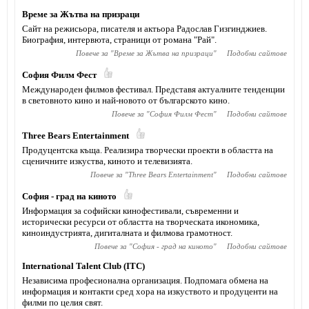
Време за Жътва на призраци
Сайт на режисьора, писателя и актьора Радослав Гизгинджиев‎.
Биография, интервюта, страници от романа "Рай".
Повече за "
Време за Жътва на призраци
"
Подобни сайтове
София Филм Фест
Международен филмов фестивал. Представя актуалните тенденции
в световното кино и най-новото от българското кино.
Повече за "
София Филм Фест
"
Подобни сайтове
Тhree Bears Entertainment
Продуцентска къща. Реализира творчески проекти в областта на
сценичните изкуства, киното и телевизията.
Повече за "
Тhree Bears Entertainment
"
Подобни сайтове
София - град на киното
Информация за софийски кинофестивали, съвременни и
исторически ресурси от областта на творческата икономика,
киноиндустрията, дигиталната и филмова грамотност.
Повече за "
София - град на киното
"
Подобни сайтове
International Talent Club (ITC)
Независима професионална организация. Подпомага обмена на
информация и контакти сред хора на изкуството и продуценти на
филми по целия свят.