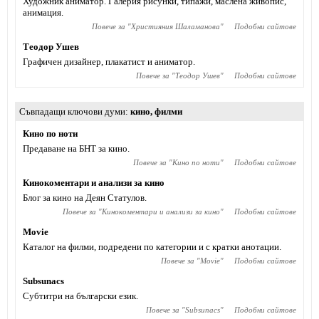
Художник аниматор. Галерия рисунки, типажи, маслена живопис,
анимация.
Повече за "
Християния Шаламанова
"
Подобни сайтове
Теодор Ушев
Графичен дизайнер, плакатист и аниматор.
Повече за "
Теодор Ушев
"
Подобни сайтове
Съвпадащи ключови думи
кино
,
филми
Кино по ноти
Предаване на БНТ за кино.
Повече за "
Кино по ноти
"
Подобни сайтове
Кинокоментари и анализи за кино
Блог за кино на Деян Статулов.
Повече за "
Кинокоментари и анализи за кино
"
Подобни сайтове
Movie
Каталог на филми, подредени по категории и с кратки анотации.
Повече за "
Movie
"
Подобни сайтове
Subsunacs
Субтитри на български език.
Повече за "
Subsunacs
"
Подобни сайтове