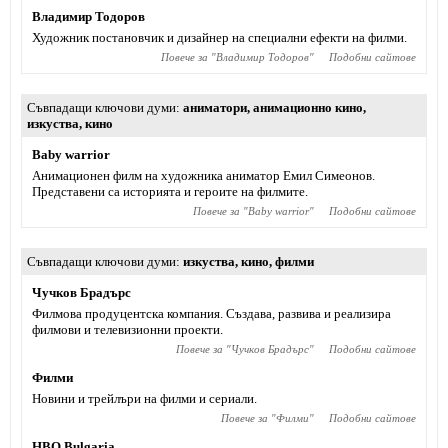
Владимир Тодоров
Художник постановчик и дизайнер на специални ефекти на филми.
Повече за "
Владимир Тодоров
"
Подобни сайтове
Съвпадащи ключови думи
аниматори
,
анимационно кино
,
изкуства
,
кино
Baby warrior
Анимационен филм на художника аниматор Емил Симеонов.
Представени са историята и героите на филмите.
Повече за "
Baby warrior
"
Подобни сайтове
Съвпадащи ключови думи
изкуства
,
кино
,
филми
Чучков Брадърс
Филмова продуцентска компания. Създава, развива и реализира
филмови и телевизионни проекти.
Повече за "
Чучков Брадърс
"
Подобни сайтове
Филми
Новини и трейлъри на филми и сериали.
Повече за "
Филми
"
Подобни сайтове
HBO Bulgaria