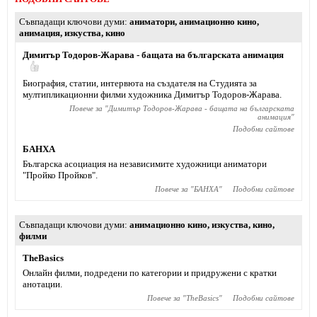
Съвпадащи ключови думи
аниматори
,
анимационно кино
,
анимация
,
изкуства
,
кино
Димитър Тодоров-Жарава - бащата на българската анимация
Биография, статии, интервюта на създателя на Студията за
мултипликационни филми художника Димитър Тодоров-Жарава.
Повече за "
Димитър Тодоров-Жарава - бащата на българската
анимация
"
Подобни сайтове
БАНХА
Българска асоциация на независимите художници аниматори
"Пройко Пройков".
Повече за "
БАНХА
"
Подобни сайтове
Съвпадащи ключови думи
анимационно кино
,
изкуства
,
кино
,
филми
TheBasics
Онлайн филми, подредени по категории и придружени с кратки
анотации.
Повече за "
TheBasics
"
Подобни сайтове