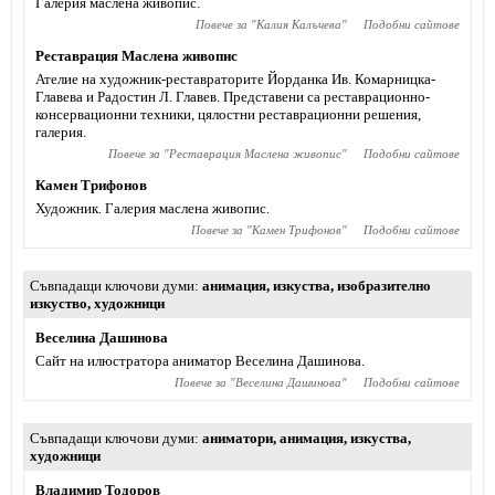
Галерия маслена живопис.
Повече за "
Калия Калъчева
"
Подобни сайтове
Реставрация Маслена живопис
Ателие на художник-реставраторите Йорданка Ив. Комарницка-
Главева и Радостин Л. Главев. Представени са реставрационно-
консервационни техники, цялостни реставрационни решения,
галерия.
Повече за "
Реставрация Маслена живопис
"
Подобни сайтове
Камен Трифонов
Художник. Галерия маслена живопис.
Повече за "
Камен Трифонов
"
Подобни сайтове
Съвпадащи ключови думи
анимация
,
изкуства
,
изобразително
изкуство
,
художници
Веселина Дашинова
Сайт на илюстратора аниматор Веселина Дашинова.
Повече за "
Веселина Дашинова
"
Подобни сайтове
Съвпадащи ключови думи
аниматори
,
анимация
,
изкуства
,
художници
Владимир Тодоров