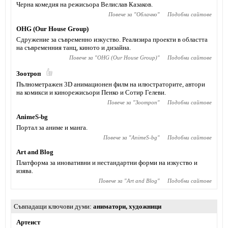
Черна комедия на режисьора Велислав Казаков.
Повече за "
Облачно
"
Подобни сайтове
OHG (Our House Group)
Сдружение за съвременно изкуствo. Реализира проекти в областта
на съвременния танц, киното и дизайна.
Повече за "
OHG (Our House Group)
"
Подобни сайтове
Зоотроп
Пълнометражен 3D анимационен филм на илюстраторите, автори
на комикси и кинорежисьори Пенко и Сотир Гелеви.
Повече за "
Зоотроп
"
Подобни сайтове
AnimeS-bg
Портал за аниме и манга.
Повече за "
AnimeS-bg
"
Подобни сайтове
Art and Blog
Платформа за иновативни и нестандартни форми на изкуство и
изява.
Повече за "
Art and Blog
"
Подобни сайтове
Съвпадащи ключови думи
аниматори
,
художници
Артеист