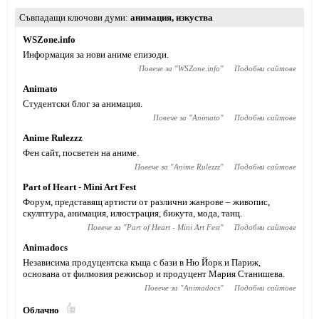
Съвпадащи ключови думи
анимация
,
изкуства
WSZone.info
Информация за нови аниме епизоди.
Повече за "
WSZone.info
"
Подобни сайтове
Animato
Студентски блог за анимация.
Повече за "
Animato
"
Подобни сайтове
Anime Rulezzz
Фен сайт, посветен на аниме.
Повече за "
Anime Rulezzz
"
Подобни сайтове
Part of Heart - Mini Art Fest
Форум, представящ артисти от различни жанрове – живопис,
скулптура, анимация, илюстрация, бижута, мода, танц.
Повече за "
Part of Heart - Mini Art Fest
"
Подобни сайтове
Animadocs
Независима продуцентска къща с бази в Ню Йорк и Париж,
основана от филмовия режисьор и продуцент Мария Станишева.
Повече за "
Animadocs
"
Подобни сайтове
Облачно