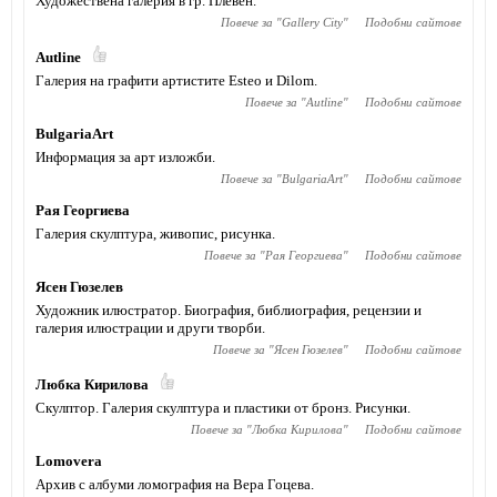
Художествена галерия в гр. Плевен.
Повече за "
Gallery City
"
Подобни сайтове
Autline
Галерия на графити артистите Esteo и Dilom.
Повече за "
Autline
"
Подобни сайтове
BulgariaArt
Информация за арт изложби.
Повече за "
BulgariaArt
"
Подобни сайтове
Рая Георгиева
Галерия скулптура, живопис, рисунка.
Повече за "
Рая Георгиева
"
Подобни сайтове
Ясен Гюзелев
Художник илюстратор. Биография, библиография, рецензии и
галерия илюстрации и други творби.
Повече за "
Ясен Гюзелев
"
Подобни сайтове
Любка Кирилова
Скулптор. Галерия скулптура и пластики от бронз. Рисунки.
Повече за "
Любка Кирилова
"
Подобни сайтове
Lomovera
Архив с албуми ломография на Вера Гоцева.