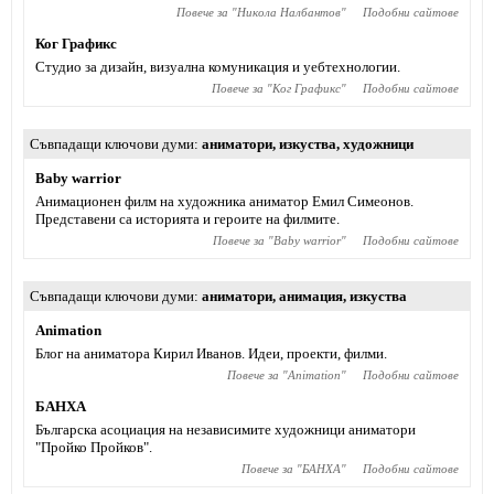
Повече за "
Никола Налбантов
"
Подобни сайтове
Ког Графикс
Студио за дизайн, визуална комуникация и уебтехнологии.
Повече за "
Ког Графикс
"
Подобни сайтове
Съвпадащи ключови думи
аниматори
,
изкуства
,
художници
Baby warrior
Анимационен филм на художника аниматор Емил Симеонов.
Представени са историята и героите на филмите.
Повече за "
Baby warrior
"
Подобни сайтове
Съвпадащи ключови думи
аниматори
,
анимация
,
изкуства
Animation
Блог на аниматора Кирил Иванов. Идеи, проекти, филми.
Повече за "
Animation
"
Подобни сайтове
БАНХА
Българска асоциация на независимите художници аниматори
"Пройко Пройков".
Повече за "
БАНХА
"
Подобни сайтове