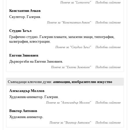
Повече за "
Lomovera
"
Подобни сайтове
Константин Ачков
Скулптор. Галерия.
Повече за "
Константин Ачков
"
Подобни сайтове
Студио Ъгъл
Графично студио. Галерия плакати, запазени знаци, типография,
калиграфия, илюстрации.
Повече за "
Студио Ъгъл
"
Подобни сайтове
Евгени Зиновиев
Дърворезби на Евгени Зиновиев.
Повече за "
Евгени Зиновиев
"
Подобни сайтове
Съвпадащи ключови думи
анимация
,
изобразително изкуство
Александър Моллов
Художник-аниматор. Галерия.
Повече за "
Александър Моллов
"
Подобни сайтове
Виктор Антонов
Художник аниматор.
Повече за "
Виктор Антонов
"
Подобни сайтове