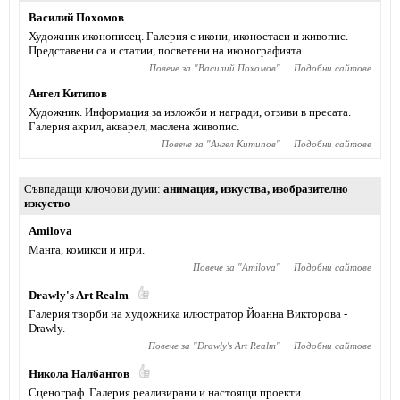
Василий Похомов
Художник иконописец. Галерия с икони, иконостаси и живопис.
Представени са и статии, посветени на иконографията.
Повече за "
Василий Похомов
"
Подобни сайтове
Ангел Китипов
Художник. Информация за изложби и награди, отзиви в пресата.
Галерия акрил, акварел, маслена живопис.
Повече за "
Ангел Китипов
"
Подобни сайтове
Съвпадащи ключови думи
анимация
,
изкуства
,
изобразително
изкуство
Amilova
Манга, комикси и игри.
Повече за "
Amilova
"
Подобни сайтове
Drawly's Art Realm
Галерия творби на художника илюстратор Йоанна Викторова -
Drawly.
Повече за "
Drawly's Art Realm
"
Подобни сайтове
Никола Налбантов
Сценограф. Галерия реализирани и настоящи проекти.