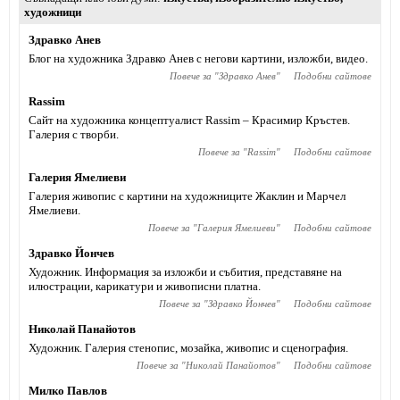
художници
Здравко Анев
Блог на художника Здравко Анев с негови картини, изложби, видео.
Повече за "
Здравко Анев
"
Подобни сайтове
Rassim
Сайт на художника концептуалист Rassim – Красимир Кръстев.
Галерия с творби.
Повече за "
Rassim
"
Подобни сайтове
Галерия Ямелиеви
Галерия живопис с картини на художниците Жаклин и Марчел
Ямелиеви.
Повече за "
Галерия Ямелиеви
"
Подобни сайтове
Здравко Йончев
Художник. Информация за изложби и събития, представяне на
илюстрации, карикатури и живописни платна.
Повече за "
Здравко Йончев
"
Подобни сайтове
Николай Панайотов
Художник. Галерия стенопис, мозайка, живопис и сценография.
Повече за "
Николай Панайотов
"
Подобни сайтове
Милко Павлов