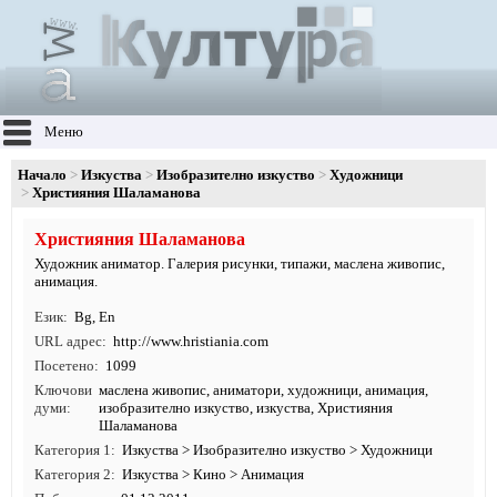
Меню
Начало
Изкуства
Изобразително изкуство
Художници
Християния Шаламанова
Християния Шаламанова
Художник аниматор. Галерия рисунки, типажи, маслена живопис,
анимация.
Език
Bg
,
En
URL адрес
http:/
/
www.
hristiania.
com
Посетено
1099
Ключови
маслена живопис
,
аниматори
,
художници
,
анимация
,
думи
изобразително изкуство
,
изкуства
, Християния
Шаламанова
Категория 1
Изкуства
>
Изобразително изкуство
>
Художници
Категория 2
Изкуства
>
Кино
>
Анимация