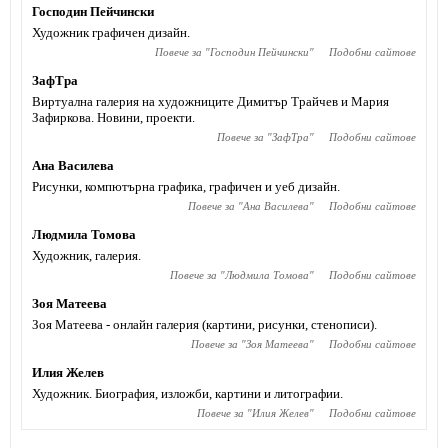
Господин Пейчински
Художник графичен дизайн.
Повече за "
Господин Пейчински
"
Подобни сайтове
ЗафТра
Виртуална галерия на художниците Димитър Трайчев и Мария
Зафиркова. Новини, проекти.
Повече за "
ЗафТра
"
Подобни сайтове
Ана Василева
Рисунки, компютърна графика, графичен и уеб дизайн.
Повече за "
Ана Василева
"
Подобни сайтове
Людмила Томова
Художник, галерия.
Повече за "
Людмила Томова
"
Подобни сайтове
Зоя Матеева
Зоя Матеева - онлайн галерия (картини, рисунки, стенописи).
Повече за "
Зоя Матеева
"
Подобни сайтове
Илия Желев
Художник. Биография, изложби, картини и литографии.
Повече за "
Илия Желев
"
Подобни сайтове