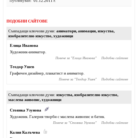
Публикуван
01.12.2011 г.
ПОДОБНИ САЙТОВЕ
Съвпадащи ключови думи
аниматори
,
анимация
,
изкуства
,
изобразително изкуство
,
художници
Елица Иванова
Художник-аниматор.
Повече за "
Елица Иванова
"
Подобни сайтове
Теодор Ушев
Графичен дизайнер, плакатист и аниматор.
Повече за "
Теодор Ушев
"
Подобни сайтове
Съвпадащи ключови думи
изкуства
,
изобразително изкуство
,
маслена живопис
,
художници
Стоянка Узунова
Художник. Галерия творби с маслена живопис и батик.
Повече за "
Стоянка Узунова
"
Подобни сайтове
Калия Калъчева