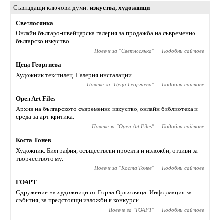
Съвпадащи ключови думи
изкуства
,
художници
Светлосянка
Онлайн българо-швейцарска галерия за продажба на съвременно
българско изкуство.
Повече за "
Светлосянка
"
Подобни сайтове
Цеца Георгиева
Художник текстилец. Галерия инсталации.
Повече за "
Цеца Георгиева
"
Подобни сайтове
Open Art Files
Архив на българското съвременно изкуство, онлайн библиотека и
среда за арт критика.
Повече за "
Open Art Files
"
Подобни сайтове
Коста Тонев
Художник. Биография, осъществени проекти и изложби, отзиви за
творчеството му.
Повече за "
Коста Тонев
"
Подобни сайтове
ГОАРТ
Сдружение на художници от Горна Оряховица. Информация за
събития, за предстоящи изложби и конкурси.
Повече за "
ГОАРТ
"
Подобни сайтове