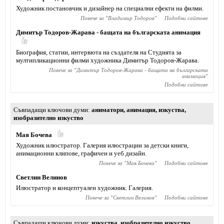
Художник постановчик и дизайнер на специални ефекти на филми.
Повече за "
Владимир Тодоров
"
Подобни сайтове
Димитър Тодоров-Жарава - бащата на българската анимация
Биография, статии, интервюта на създателя на Студията за
мултипликационни филми художника Димитър Тодоров-Жарава.
Повече за "
Димитър Тодоров-Жарава - бащата на българската
анимация
"
Подобни сайтове
Съвпадащи ключови думи
аниматори
,
анимация
,
изкуства
,
изобразително изкуство
Мая Бочева
Художник илюстратор. Галерия илюстрации за детски книги,
анимационни клипове, графичен и уеб дизайн.
Повече за "
Мая Бочева
"
Подобни сайтове
Светлин Велинов
Илюстратор и концептуален художник. Галерия.
Повече за "
Светлин Велинов
"
Подобни сайтове
Съвпадащи ключови думи
изкуства
,
изобразително изкуство
,