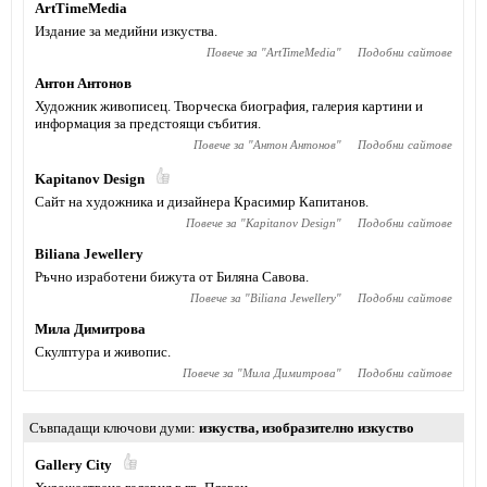
ArtTimeMedia
Издание за медийни изкуства.
Повече за "
ArtTimeMedia
"
Подобни сайтове
Антон Антонов
Художник живописец. Творческа биография, галерия картини и
информация за предстоящи събития.
Повече за "
Антон Антонов
"
Подобни сайтове
Kapitanov Design
Сайт на художника и дизайнера Красимир Капитанов.
Повече за "
Kapitanov Design
"
Подобни сайтове
Biliana Jewellery
Ръчно изработени бижута от Биляна Савова.
Повече за "
Biliana Jewellery
"
Подобни сайтове
Мила Димитрова
Скулптура и живопис.
Повече за "
Мила Димитрова
"
Подобни сайтове
Съвпадащи ключови думи
изкуства
,
изобразително изкуство
Gallery City