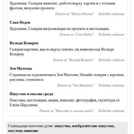
Художник. Галерия живопис, работи върху хартия и с техника
фротаж, визуални проекти.
Повече за "
Милко Павлов
"
Подобни сайтове
Слав Недев
Художник. Галерия визуализации на проекти и инсталации.
Повече за "
Слав Недев
"
Подобни сайтове
Володя Кенарев
Галерия картини, масло върху платно, на живописеца Володя
Кенарев.
Повече за "
Володя Кенарев
"
Подобни сайтове
Зоя Матеева
Страница на художничката Зоя Матеева. Онлайн галерия с картини,
рисунки, стенописи.
Повече за "
Зоя Матеева
"
Подобни сайтове
Изкуство и околна среда
Пластика, инсталации, акции, живопис, фотография, скулптура от
Елена Парушева.
Повече за "
Изкуство и околна среда
"
Подобни сайтове
Съвпадащи ключови думи
изкуства
,
изобразително изкуство
,
маслена живопис