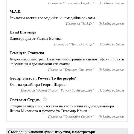
Повече за "
Спотлайт Студио
"
Подобни сайтове
M.A.D.
Рекламна агенция за медийна и немедийна реклама.
Повече за "
M.A.D.
"
Подобни сайтове
Hand Drawings
Илюстрации от Ралица Велева.
Повече за "
Hand Drawings
"
Подобни сайтове
Теменуга Станчева
Художник сценограф. Галерия илюстрации и сценографски проекти
на куклени и драматични спектакли.
Повече за "
Теменуга Станчева
"
Подобни сайтове
Georgi Sharov : Power? To the people?
Блог на дизайнера Георги Шаров.
Повече за "
Georgi Sharov : Power? To the people?
"
Подобни сайтове
Спотлайт Студио
Студио за визуални изкуства на творческия тандем дизайнера
Янита Миланова и фотографа Тихомир Илиев.
Повече за "
Спотлайт Студио
"
Подобни сайтове
Съвпадащи ключови думи
изкуства
,
илюстратори