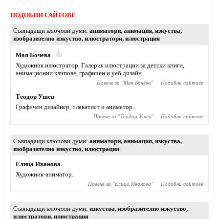
ПОДОБНИ САЙТОВЕ
Съвпадащи ключови думи
аниматори
,
анимация
,
изкуства
,
изобразително изкуство
,
илюстратори
,
илюстрация
Мая Бочева
Художник илюстратор. Галерия илюстрации за детски книги,
анимационни клипове, графичен и уеб дизайн.
Повече за "
Мая Бочева
"
Подобни сайтове
Теодор Ушев
Графичен дизайнер, плакатист и аниматор.
Повече за "
Теодор Ушев
"
Подобни сайтове
Съвпадащи ключови думи
аниматори
,
анимация
,
изкуства
,
изобразително изкуство
,
илюстрация
Елица Иванова
Художник-аниматор.
Повече за "
Елица Иванова
"
Подобни сайтове
Съвпадащи ключови думи
изкуства
,
изобразително изкуство
,
илюстратори
,
илюстрация