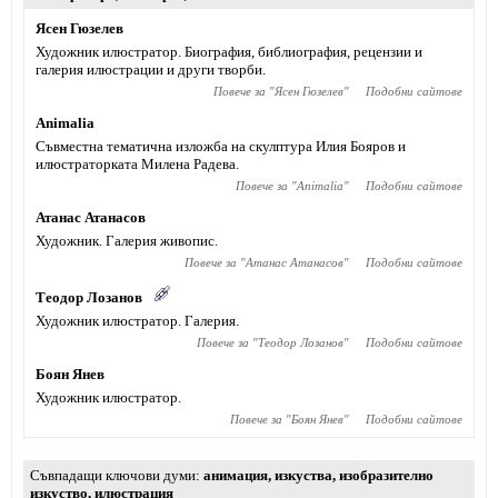
Ясен Гюзелев
Художник илюстратор. Биография, библиография, рецензии и
галерия илюстрации и други творби.
Повече за "
Ясен Гюзелев
"
Подобни сайтове
Animaliа
Съвместна тематична изложба на скулптура Илия Бояров и
илюстраторката Милена Радева.
Повече за "
Animaliа
"
Подобни сайтове
Атанас Атанасов
Художник. Галерия живопис.
Повече за "
Атанас Атанасов
"
Подобни сайтове
Теодор Лозанов
Художник илюстратор. Галерия.
Повече за "
Теодор Лозанов
"
Подобни сайтове
Боян Янев
Художник илюстратор.
Повече за "
Боян Янев
"
Подобни сайтове
Съвпадащи ключови думи
анимация
,
изкуства
,
изобразително
изкуство
,
илюстрация