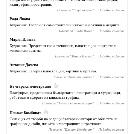
калиграфия, илюстрации.
Повече за "
Студио Ъгъл
"
Подобни сайтове
Рада Якова
Художник. Творби от самостоятелни изложби и отзиви в медиите.
Повече за "
Рада Якова
"
Подобни сайтове
Мария Илиева
Художник. Представя свои стенописи, илюстрации, портрети и
живописни платна.
Повече за "
Мария Илиева
"
Подобни сайтове
Антония Дочева
Художник. Галерия илюстрации, картини и органза.
Повече за "
Антония Дочева
"
Подобни сайтове
Българска илюстрация
Платформа, представяща българските илюстратори и художници,
работещи в сферата на книжната графика.
Повече за "
Българска илюстрация
"
Подобни сайтове
Плакат Комбинат
Селекция от творби на водещи български автори от областта на
графичния дизайн, плаката, илюстрацията и графиката.
Повече за "
Плакат Комбинат
"
Подобни сайтове