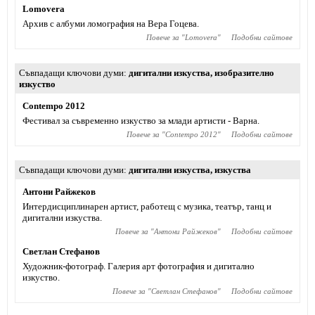
Lomovera
Архив с албуми ломография на Вера Гоцева.
Повече за "
Lomovera
"
Подобни сайтове
Съвпадащи ключови думи
дигитални изкуства
,
изобразително
изкуство
Contempo 2012
Фестивал за съвременно изкуство за млади артисти - Варна.
Повече за "
Contempo 2012
"
Подобни сайтове
Съвпадащи ключови думи
дигитални изкуства
,
изкуства
Антони Райжеков
Интердисциплинарен артист, работещ с музика, театър, танц и
дигитални изкуства.
Повече за "
Антони Райжеков
"
Подобни сайтове
Светлан Стефанов
Художник-фотограф. Галерия арт фотография и дигитално
изкуство.
Повече за "
Светлан Стефанов
"
Подобни сайтове