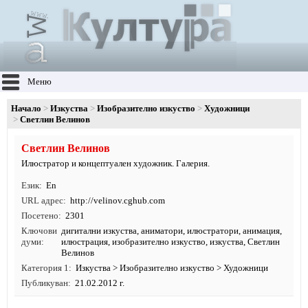
Меню
Начало
Изкуства
Изобразително изкуство
Художници
Светлин Велинов
Светлин Велинов
Илюстратор и концептуален художник. Галерия.
Език
En
URL адрес
http:/
/
velinov.
cghub.
com
Посетено
2301
Ключови
дигитални изкуства
,
аниматори
,
илюстратори
,
анимация
,
думи
илюстрация
,
изобразително изкуство
,
изкуства
, Светлин
Велинов
Категория 1
Изкуства
>
Изобразително изкуство
>
Художници
Публикуван
21.02.2012 г.