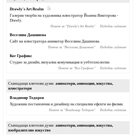
Drawly's Art Realm
Галерия творби на художника илюстратор Йоанна Викторова -
Drawly.
Повече за "
Drawly's Art Realm
"
Подобни сайтове
Веселина Дашинова
Сайт на илюстратора аниматор Веселина Дашинова.
Повече за "
Веселина Дашинова
"
Подобни сайтове
Ког Графикс
Студио за дизайн, визуална комуникация и уебтехнологии.
Повече за "
Ког Графикс
"
Подобни сайтове
Съвпадащи ключови думи
аниматори
,
анимация
,
изкуства
,
илюстратори
Владимир Тодоров
Художник постановчик и дизайнер на специални ефекти на филми.
Повече за "
Владимир Тодоров
"
Подобни сайтове
Съвпадащи ключови думи
аниматори
,
анимация
,
изкуства
,
изобразително изкуство