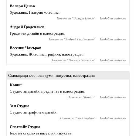
Валери Ценов
Художник. Галерия живопис.
Повече за "
Валери Ценов
"
Подобни сайтове
Андрей Градечлиев
Графичен дизайн и илюстрация.
Повече за "
Андрей Градечлиев
"
Подобни сайтове
Веселин Чакъров
Художник. Живопис, графика, илюстрация.
Повече за "
Веселин Чакъров
"
Подобни сайтове
Съвпадащи ключови думи
изкуства
,
илюстрация
Kontur
Студио за дизайн, предпечат и илюстрация.
Повече за "
Kontur
"
Подобни сайтове
Зен Студио
Студио за графичен дизайн.
Повече за "
Зен Студио
"
Подобни сайтове
Спотлайт Студио
Блог на студио за визуални изкуства.