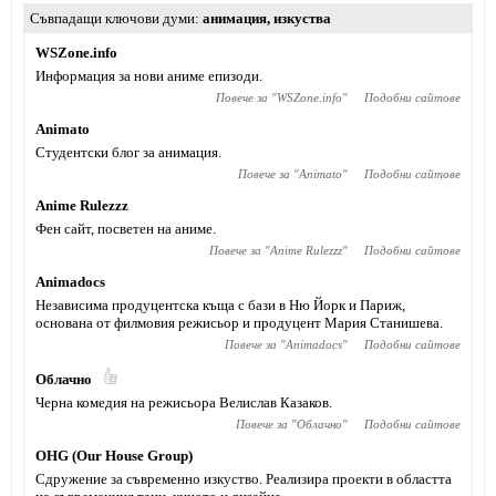
Съвпадащи ключови думи
анимация
,
изкуства
WSZone.info
Информация за нови аниме епизоди.
Повече за "
WSZone.info
"
Подобни сайтове
Animato
Студентски блог за анимация.
Повече за "
Animato
"
Подобни сайтове
Anime Rulezzz
Фен сайт, посветен на аниме.
Повече за "
Anime Rulezzz
"
Подобни сайтове
Animadocs
Независима продуцентска къща с бази в Ню Йорк и Париж,
основана от филмовия режисьор и продуцент Мария Станишева.
Повече за "
Animadocs
"
Подобни сайтове
Облачно
Черна комедия на режисьора Велислав Казаков.
Повече за "
Облачно
"
Подобни сайтове
OHG (Our House Group)
Сдружение за съвременно изкуствo. Реализира проекти в областта