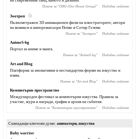
на съвременния танц, киното и дизайна.
Повече за "
OHG (Our House Group)
"
Подобни сайтове
Зоотроп
Пълнометражен 3D анимационен филм на илюстраторите, автори
на комикси и кинорежисьори Пенко и Сотир Гелеви.
Повече за "
Зоотроп
"
Подобни сайтове
AnimeS-bg
Портал за аниме и манга.
Повече за "
AnimeS-bg
"
Подобни сайтове
Art and Blog
Платформа за иновативни и нестандартни форми на изкуство и
изява.
Повече за "
Art and Blog
"
Подобни сайтове
Компютърно пространство
Международен фестивал за компютърни изкуства. Правила за
участие, жури и награди, график и архив на събития.
Повече за "
Компютърно пространство
"
Подобни сайтове
Съвпадащи ключови думи
аниматори
,
изкуства
Baby warrior