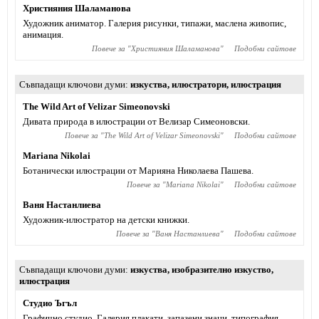
Християния Шаламанова
Художник аниматор. Галерия рисунки, типажи, маслена живопис,
анимация.
Повече за "
Християния Шаламанова
"
Подобни сайтове
Съвпадащи ключови думи
изкуства
,
илюстратори
,
илюстрация
The Wild Art of Velizar Simeonovski
Дивата природа в илюстрации от Велизар Симеоновски.
Повече за "
The Wild Art of Velizar Simeonovski
"
Подобни сайтове
Mariana Nikolai
Ботанически илюстрации от Марияна Николаева Пашева.
Повече за "
Mariana Nikolai
"
Подобни сайтове
Ваня Настанлиева
Художник-илюстратор на детски книжки.
Повече за "
Ваня Настанлиева
"
Подобни сайтове
Съвпадащи ключови думи
изкуства
,
изобразително изкуство
,
илюстрация
Студио Ъгъл
Графично студио. Галерия плакати, запазени знаци, типография,