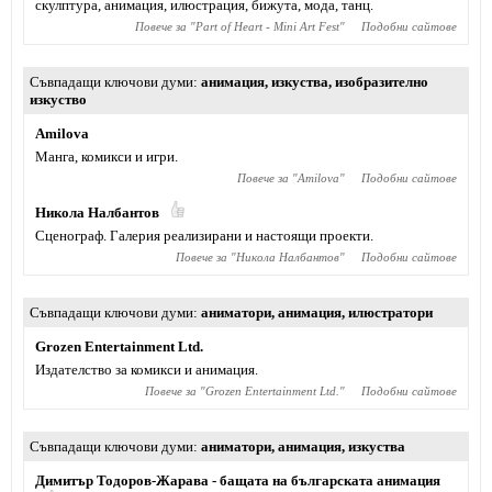
скулптура, анимация, илюстрация, бижута, мода, танц.
Повече за "
Part of Heart - Mini Art Fest
"
Подобни сайтове
Съвпадащи ключови думи
анимация
,
изкуства
,
изобразително
изкуство
Amilova
Манга, комикси и игри.
Повече за "
Amilova
"
Подобни сайтове
Никола Налбантов
Сценограф. Галерия реализирани и настоящи проекти.
Повече за "
Никола Налбантов
"
Подобни сайтове
Съвпадащи ключови думи
аниматори
,
анимация
,
илюстратори
Grozen Entertainment Ltd.
Издателство за комикси и анимация.
Повече за "
Grozen Entertainment Ltd.
"
Подобни сайтове
Съвпадащи ключови думи
аниматори
,
анимация
,
изкуства
Димитър Тодоров-Жарава - бащата на българската анимация