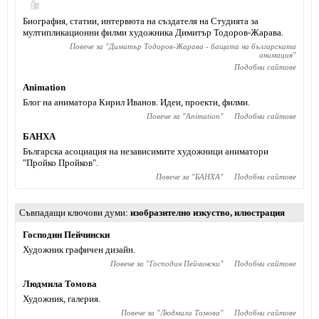
Биография, статии, интервюта на създателя на Студията за
мултипликационни филми художника Димитър Тодоров-Жарава.
Повече за "
Димитър Тодоров-Жарава - бащата на българската
анимация
"
Подобни сайтове
Animation
Блог на аниматора Кирил Иванов. Идеи, проекти, филми.
Повече за "
Animation
"
Подобни сайтове
БАНХА
Българска асоциация на независимите художници аниматори
"Пройко Пройков".
Повече за "
БАНХА
"
Подобни сайтове
Съвпадащи ключови думи
изобразително изкуство
,
илюстрация
Господин Пейчински
Художник графичен дизайн.
Повече за "
Господин Пейчински
"
Подобни сайтове
Людмила Томова
Художник, галерия.
Повече за "
Людмила Томова
"
Подобни сайтове