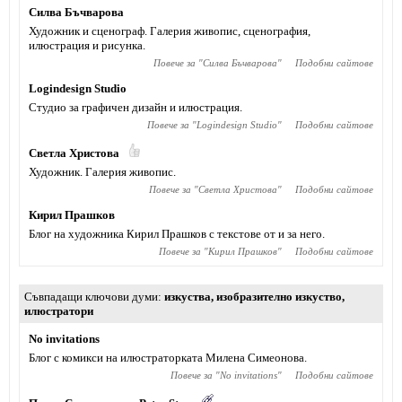
Силва Бъчварова
Художник и сценограф. Галерия живопис, сценография,
илюстрация и рисунка.
Повече за "
Силва Бъчварова
"
Подобни сайтове
Logindesign Studio
Студио за графичен дизайн и илюстрация.
Повече за "
Logindesign Studio
"
Подобни сайтове
Светла Христова
Художник. Галерия живопис.
Повече за "
Светла Христова
"
Подобни сайтове
Кирил Прашков
Блог на художника Кирил Прашков с текстове от и за него.
Повече за "
Кирил Прашков
"
Подобни сайтове
Съвпадащи ключови думи
изкуства
,
изобразително изкуство
,
илюстратори
No invitations
Блог с комикси на илюстраторката Милена Симеонова.
Повече за "
No invitations
"
Подобни сайтове