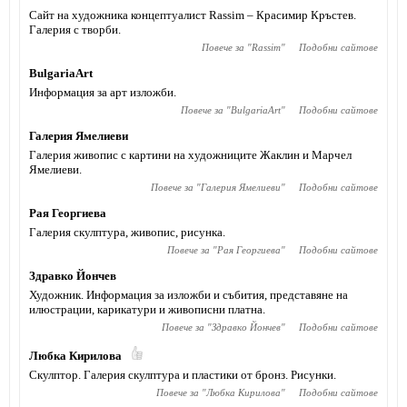
Сайт на художника концептуалист Rassim – Красимир Кръстев.
Галерия с творби.
Повече за "
Rassim
"
Подобни сайтове
BulgariaArt
Информация за арт изложби.
Повече за "
BulgariaArt
"
Подобни сайтове
Галерия Ямелиеви
Галерия живопис с картини на художниците Жаклин и Марчел
Ямелиеви.
Повече за "
Галерия Ямелиеви
"
Подобни сайтове
Рая Георгиева
Галерия скулптура, живопис, рисунка.
Повече за "
Рая Георгиева
"
Подобни сайтове
Здравко Йончев
Художник. Информация за изложби и събития, представяне на
илюстрации, карикатури и живописни платна.
Повече за "
Здравко Йончев
"
Подобни сайтове
Любка Кирилова
Скулптор. Галерия скулптура и пластики от бронз. Рисунки.
Повече за "
Любка Кирилова
"
Подобни сайтове