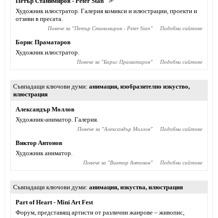
Петър Станимиров - Pеter Stan
Художник илюстратор. Галерия комикси и илюстрации, проекти и
отзиви в пресата.
Повече за "
Петър Станимиров - Pеter Stan
"
Подобни сайтове
Борис Праматаров
Художник илюстратор.
Повече за "
Борис Праматаров
"
Подобни сайтове
Съвпадащи ключови думи
анимация
,
изобразително изкуство
,
илюстрация
Александър Моллов
Художник-аниматор. Галерия.
Повече за "
Александър Моллов
"
Подобни сайтове
Виктор Антонов
Художник аниматор.
Повече за "
Виктор Антонов
"
Подобни сайтове
Съвпадащи ключови думи
анимация
,
изкуства
,
илюстрация
Part of Heart - Mini Art Fest
Форум, представящ артисти от различни жанрове – живопис,