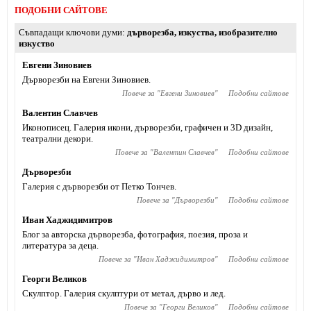
ПОДОБНИ САЙТОВЕ
Съвпадащи ключови думи
дърворезба
,
изкуства
,
изобразително
изкуство
Евгени Зиновиев
Дърворезби на Евгени Зиновиев.
Повече за "
Евгени Зиновиев
"
Подобни сайтове
Валентин Славчев
Иконописец. Галерия икони, дърворезби, графичен и 3D дизайн,
театрални декори.
Повече за "
Валентин Славчев
"
Подобни сайтове
Дърворезби
Галерия с дърворезби от Петко Тончев.
Повече за "
Дърворезби
"
Подобни сайтове
Иван Хаджидимитров
Блог за авторска дърворезба, фотография, поезия, проза и
литература за деца.
Повече за "
Иван Хаджидимитров
"
Подобни сайтове
Георги Великов
Скулптор. Галерия скулптури от метал, дърво и лед.
Повече за "
Георги Великов
"
Подобни сайтове