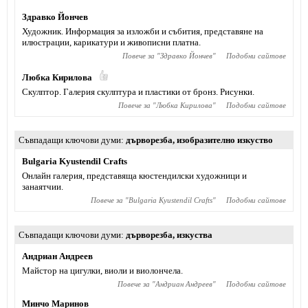
Здравко Йончев
Художник. Информация за изложби и събития, представяне на
илюстрации, карикатури и живописни платна.
Повече за "
Здравко Йончев
"
Подобни сайтове
Любка Кирилова
Скулптор. Галерия скулптура и пластики от бронз. Рисунки.
Повече за "
Любка Кирилова
"
Подобни сайтове
Съвпадащи ключови думи
дърворезба
,
изобразително изкуство
Bulgaria Kyustendil Crafts
Онлайн галерия, представяща кюстендилски художници и
занаятчии.
Повече за "
Bulgaria Kyustendil Crafts
"
Подобни сайтове
Съвпадащи ключови думи
дърворезба
,
изкуства
Андриан Андреев
Майстор на цигулки, виоли и виолончела.
Повече за "
Андриан Андреев
"
Подобни сайтове
Минчо Маринов