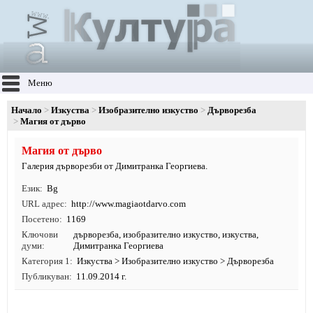
Меню
Начало
Изкуства
Изобразително изкуство
Дърворезба
Магия от дърво
Магия от дърво
Галерия дърворезби от Димитранка Георгиева.
Език
Bg
URL адрес
http:/
/
www.
magiaotdarvo.
com
Посетено
1169
Ключови
дърворезба
,
изобразително изкуство
,
изкуства
,
думи
Димитранка Георгиева
Категория 1
Изкуства
>
Изобразително изкуство
>
Дърворезба
Публикуван
11.09.2014 г.