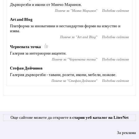
Дърворезби и икони от Минчо Маринов.
Повече за "
Минчо Маринов
"
Подобни сайтове
Art and Blog
Платформа за иновативни и нестандартни форми на изкуство и
изява.
Повече за "
Art and Blog
"
Подобни сайтове
Червената точка
Галерия за интериорни акценти.
Повече за "
Червената точка
"
Подобни сайтове
Стефан Дойчинов
Галерия дърворезби - тавани, розети, икони, мебели, ножове.
Повече за "
Стефан Дойчинов
"
Подобни сайтове
Още сайтове можете да откриете в
стария уеб каталог на LiterNet
За реклама