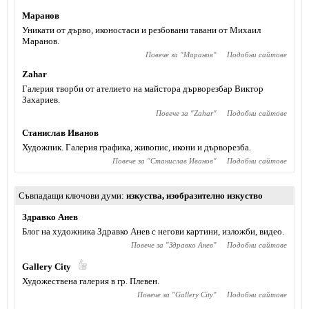
Маранов
Уникати от дърво, иконостаси и резбовани тавани от Михаил
Маранов.
Повече за "
Маранов
"
Подобни сайтове
Zahar
Галерия творби от ателието на майстора дърворезбар Виктор
Захариев.
Повече за "
Zahar
"
Подобни сайтове
Станислав Иванов
Художник. Галерия графика, живопис, икони и дърворезба.
Повече за "
Станислав Иванов
"
Подобни сайтове
Съвпадащи ключови думи
изкуства
,
изобразително изкуство
Здравко Анев
Блог на художника Здравко Анев с негови картини, изложби, видео.
Повече за "
Здравко Анев
"
Подобни сайтове
Gallery City
Художествена галерия в гр. Плевен.
Повече за "
Gallery City
"
Подобни сайтове