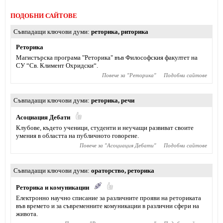
ПОДОБНИ САЙТОВЕ
Съвпадащи ключови думи
реторика
,
риторика
Реторика
Магистърска програма "Реторика" във Философския факултет на
СУ “Св. Климент Охридски“.
Повече за "
Реторика
"
Подобни сайтове
Съвпадащи ключови думи
реторика
,
речи
Асоциация Дебати
Клубове, където ученици, студенти и неучащи развиват своите
умения в областта на публичното говорене.
Повече за "
Асоциация Дебати
"
Подобни сайтове
Съвпадащи ключови думи
ораторство
,
реторика
Реторика и комуникации
Електронно научно списание за различните прояви на реториката
във времето и за съвременните комуникации в различни сфери на
живота.