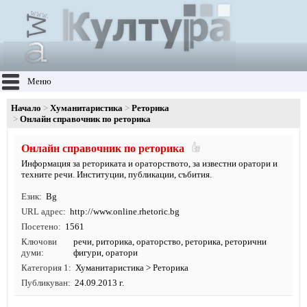
Меню
Начало
Хуманитаристика
Реторика
Онлайн справочник по реторика
Онлайн справочник по реторика
Информация за реториката и ораторството, за известни оратори и
техните речи. Институции, публикации, събития.
Език
Bg
URL адрес
http:/
/
www.
online.
rhetoric.
bg
Посетено
1561
Ключови
речи
,
риторика
,
ораторство
,
реторика
, реторични
думи
фигури, оратори
Категория 1
Хуманитаристика
>
Реторика
Публикуван
24.09.2013 г.