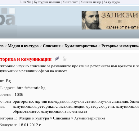
LiterNet
Културни новини
Книгосвят
Книжен пазар
За култура
ло
Медии и култура
Списания
Хуманитаристика
Реторика и комуник
торика и комуникации
ектронно научно списание за различните прояви на реториката във времето и з
муникации в различни сфери на живота.
ик
Bg
L адрес
http:/
/
rhetoric.
bg
сетено
1636
ючови
ораторство
,
научни изследвания
,
научни статии
,
научни списания
,
бизн
ми
комуникации
,
реторика
,
списания
,
медии
, ораторски речи, комуникации
образованието, комуникации в политиката
тегория 1
Медии и култура
>
Списания
>
Хуманитаристика
бликуван
18.01.2012 г.