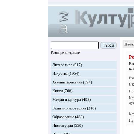
Нача
Търси
Разширено търсене
Ре
Ел
Литература
(917)
ко
Изкуства
(1954)
Ез
Хуманитаристика
(594)
UR
Книги
(768)
По
Кл
Медии и култура
(498)
ду
Религия и езотерика
(218)
Ка
Образование
(488)
Пу
Институции
(550)