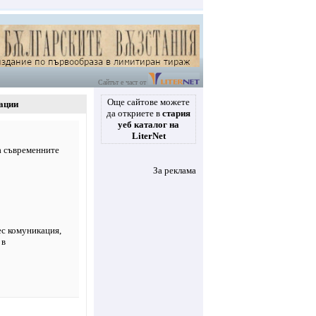
Сайтът е част от
Още сайтове можете
ации
да откриете в
стария
уеб каталог на
LiterNet
а съвременните
За реклама
ес комуникация
,
 в