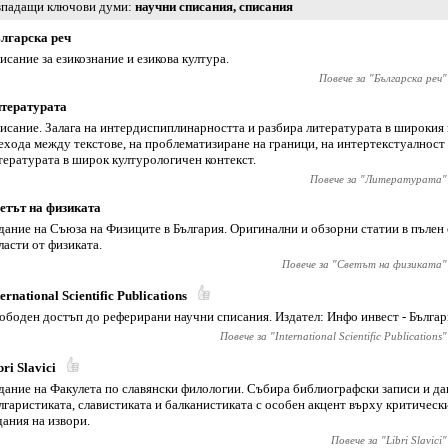
падащи ключови думи
научни списания
,
списания
лгарска реч
исание за езикознание и езикова култура.
Повече за "
Българска реч
"
тературата
исание. Залага на интердиспиплинарността и разбира литературата в широкия 
ехода между текстове, на проблематизиране на граници, на интертекстуалност
тературата в широк културологичен контекст.
Повече за "
Литературата
"
етът на физиката
дание на Съюза на Физиците в България. Оригинални и обзорни статии в пълен
ласти от физиката.
Повече за "
Светът на физиката
"
ternational Scientific Publications
ободен достъп до реферирани научни списания. Издател: Инфо инвест - Българ
Повече за "
International Scientific Publications
"
bri Slavici
дание на Факулета по славянски филологии. Събира библиографски записи и да
лгаристиката, славистиката и балканистиката с особен акцент върху критическ
дания на извори.
Повече за "
Libri Slavici
"