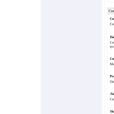
Съв
Сп
Сп
Пи
Сп
ку
Сп
Ме
Pr
On
Лю
Сп
Sh