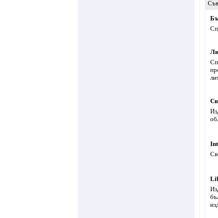
Съв
Бъ
Сп
Ли
Сп
пр
ли
Св
Из
об
In
Св
Li
Из
бъ
из