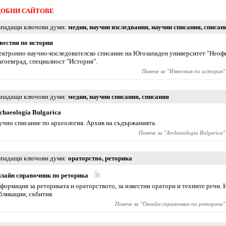
ОБНИ САЙТОВЕ
падащи ключови думи
медии
,
научни изследвания
,
научни списания
,
списан
вестия по история
ектронно научно-изследователско списание на Югозападен университет "Неофи
агоевград, специалност "История".
Повече за "
Известия по история
"
падащи ключови думи
медии
,
научни списания
,
списания
chaeologia Bulgarica
учно списание по археология. Архив на съдържанията.
Повече за "
Archaeologia Bulgarica
"
падащи ключови думи
ораторство
,
реторика
лайн справочник по реторика
формация за реториката и ораторството, за известни оратори и техните речи. 
бликации, събития.
Повече за "
Онлайн справочник по реторика
"