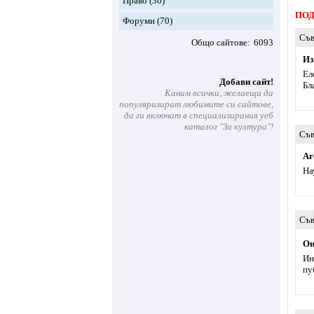
Право
(36)
ПОД
Форуми
(70)
Съв
Общо сайтове
6093
Из
Ел
Добави сайт!
Бл
Каним всички, желаещи да
популяризират любимите си сайтове,
да ги включат в специализирания уеб
каталог "За култура"!
Съв
Ar
На
Съв
Он
Ин
пу