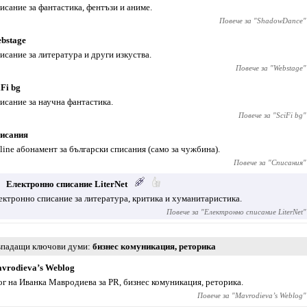
исание за фантастика, фентъзи и аниме.
Повече за "
ShadowDance
"
bstage
исание за литература и други изкуства.
Повече за "
Webstage
"
iFi bg
исание за научна фантастика.
Повече за "
SciFi bg
"
исания
line абонамент за български списания (само за чужбина).
Повече за "
Списания
"
Електронно списание LiterNet
ектронно списание за литература, критика и хуманитаристика.
Повече за "
Електронно списание LiterNet
"
падащи ключови думи
бизнес комуникация
,
реторика
vrodieva’s Weblog
ог на Иванка Мавродиева за PR, бизнес комуникация, реторика.
Повече за "
Mavrodieva’s Weblog
"