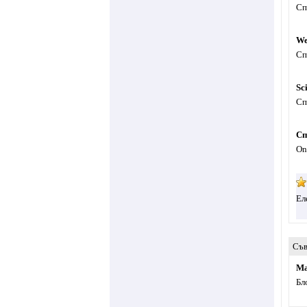
Сп
We
Сп
Sc
Сп
Сп
On
Ел
Съв
Ma
Бл