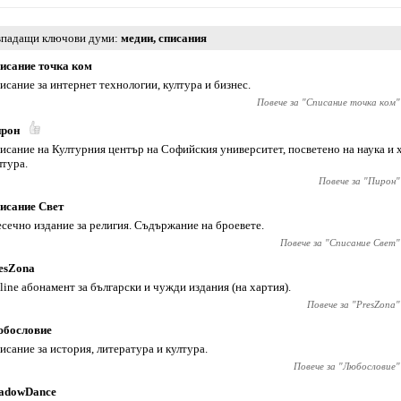
падащи ключови думи
медии
,
списания
исание точка ком
исание за интернет технологии, култура и бизнес.
Повече за "
Списание точка ком
"
рон
исание на Културния център на Софийския университет, посветено на наука и
лтура.
Повече за "
Пирон
"
исание Свет
сечно издание за религия. Съдържание на броевете.
Повече за "
Списание Свет
"
esZona
line абонамент за български и чужди издания (на хартия).
Повече за "
PresZona
"
бословие
исание за история, литература и култура.
Повече за "
Любословие
"
adowDance