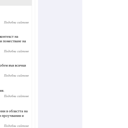
Подобни сайтове
контекст на
 и поместване на
Подобни сайтове
 обем във всички
Подобни сайтове
ия.
Подобни сайтове
нни в областта на
и проучвания и
Подобни сайтове