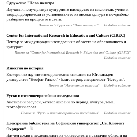
Сдружение "Нова палитра"
Изучава и популяризира културното наследство на мислители, учени и
творци, допринесли за установяването на висока култура и по-дълбоко
разбиране на процесите в света.
Повече за "
Сдружение "Нова палитра"
"
Подобни сайтове
Center for International Research in Education and Culture (CIREC)
Център за международни изследвания в областта на образованието и
културата.
Повече за "
Center for International Research in Education and Culture (CIREC)
"
Подобни сайтове
Известия по история
Електронно научно-изследователско списание на Югозападен
университет "Неофит Рилски" - Благоевград, специалност "История".
Повече за "
Известия по история
"
Подобни сайтове
Руски и източноевропейски изследвания
Анотирани ресурси, категоризирани по период, култура, тема,
географски ареал.
Повече за "
Руски и източноевропейски изследвания
"
Подобни сайтове
Електронна библиотека на Софийския университет „Св. Климент
Охридски”
Научен архив с изследванията на университета в различни области на