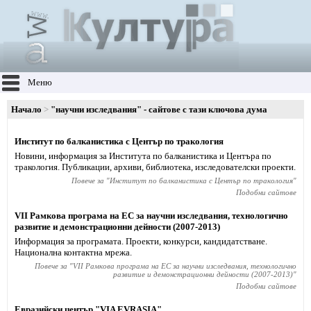
Меню
Начало
"научни изследвания" - сайтове с тази ключова дума
Институт по балканистика с Център по тракология
Новини, информация за Института по балканистика и Центъра по
тракология. Публикации, архиви, библиотека, изследователски проекти.
Повече за "
Институт по балканистика с Център по тракология
"
Подобни сайтове
VII Рамкова програма на ЕС за научни изследвания, технологично
развитие и демонстрационни дейности (2007-2013)
Информация за програмата. Проекти, конкурси, кандидатстване.
Национална контактна мрежа.
Повече за "
VII Рамкова програма на ЕС за научни изследвания, технологично
развитие и демонстрационни дейности (2007-2013)
"
Подобни сайтове
Евразийски център "VIA EVRASIA"