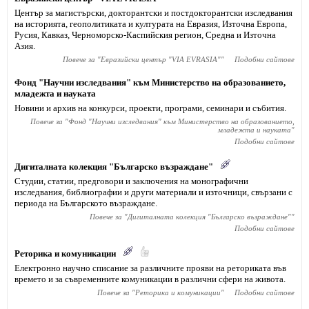
Център за магистърски, докторантски и постдокторантски изследвания
на историята, геополитиката и културата на Евразия, Източна Европа,
Русия, Кавказ, Черноморско-Каспийския регион, Средна и Източна
Азия.
Повече за "
Евразийски център "VIA EVRASIA"
"
Подобни сайтове
Фонд "Научни изследвания" към Министерство на образованието,
младежта и науката
Новини и архив на конкурси, проекти, програми, семинари и събития.
Повече за "
Фонд "Научни изследвания" към Министерство на образованието,
младежта и науката
"
Подобни сайтове
Дигиталната колекция "Българско възраждане"
Студии, статии, предговори и заключения на монографични
изследвания, библиографии и други материали и източници, свързани с
периода на Българското възраждане.
Повече за "
Дигиталната колекция "Българско възраждане"
"
Подобни сайтове
Реторика и комуникации
Електронно научно списание за различните прояви на реториката във
времето и за съвременните комуникации в различни сфери на живота.
Повече за "
Реторика и комуникации
"
Подобни сайтове