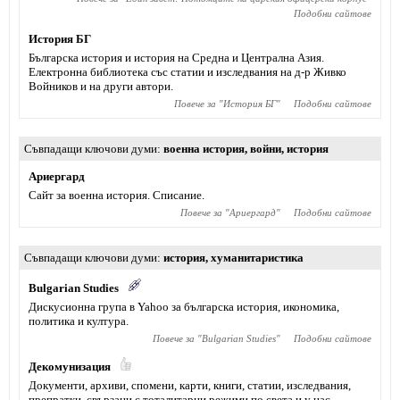
Подобни сайтове
История БГ
Българска история и история на Средна и Централна Азия.
Електронна библиотека със статии и изследвания на д-р Живко
Войников и на други автори.
Повече за "
История БГ
"
Подобни сайтове
Съвпадащи ключови думи
военна история
,
войни
,
история
Ариергард
Сайт за военна история. Списание.
Повече за "
Ариергард
"
Подобни сайтове
Съвпадащи ключови думи
история
,
хуманитаристика
Bulgarian Studies
Дискусионна група в Yahoo за българска история, икономика,
политика и култура.
Повече за "
Bulgarian Studies
"
Подобни сайтове
Декомунизация
Документи, архиви, спомени, карти, книги, статии, изследвания,
препратки, свързани с тоталитарни режими по света и у нас.