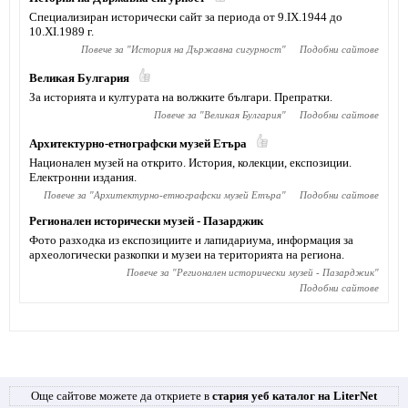
Специализиран исторически сайт за периода от 9.IX.1944 до
10.XI.1989 г.
Повече за "
История на Държавна сигурност
"
Подобни сайтове
Великая Булгария
За историята и културата на волжките българи. Препратки.
Повече за "
Великая Булгария
"
Подобни сайтове
Архитектурно-етнографски музей Етъра
Национален музей на открито. История, колекции, експозиции.
Електронни издания.
Повече за "
Архитектурно-етнографски музей Етъра
"
Подобни сайтове
Регионален исторически музей - Пазарджик
Фото разходка из експозициите и лапидариума, информация за
археологически разкопки и музеи на територията на региона.
Повече за "
Регионален исторически музей - Пазарджик
"
Подобни сайтове
Още сайтове можете да откриете в
стария уеб каталог на LiterNet