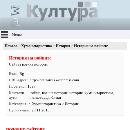
Меню
Начало
Хуманитаристика
История
История на войните
История на войните
Сайт за военна история.
Език
Bg
URL адрес
http:/
/
belizarius.
wordpress.
com
Посетено
1597
Ключови
войни
,
военна история
,
история
,
хуманитаристика
,
думи
пълководци, битки
Категория 1
Хуманитаристика
>
История
Публикуван
28.11.2013 г.
ПОДОБНИ САЙТОВЕ