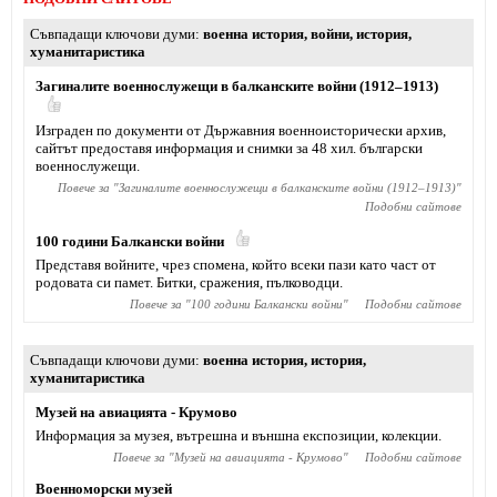
Съвпадащи ключови думи
военна история
,
войни
,
история
,
хуманитаристика
Загиналите военнослужещи в балканските войни (1912–1913)
Изграден по документи от Държавния военноисторически архив,
сайтът предоставя информация и снимки за 48 хил. български
военнослужещи.
Повече за "
Загиналите военнослужещи в балканските войни (1912–1913)
"
Подобни сайтове
100 години Балкански войни
Представя войните, чрез спомена, който всеки пази като част от
родовата си памет. Битки, сражения, пълководци.
Повече за "
100 години Балкански войни
"
Подобни сайтове
Съвпадащи ключови думи
военна история
,
история
,
хуманитаристика
Музей на авиацията - Крумово
Информация за музея, вътрешна и външна експозиции, колекции.
Повече за "
Музей на авиацията - Крумово
"
Подобни сайтове
Военноморски музей