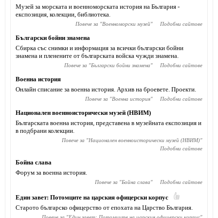
Музей за морската и военноморската история на България -
експозиция, колекции, библиотека.
Повече за "
Военноморски музей
"
Подобни сайтове
Български бойни знамена
Сбирка със снимки и информация за всички български бойни
знамена и пленените от българската войска чужди знамена.
Повече за "
Български бойни знамена
"
Подобни сайтове
Военна история
Онлайн списание за военна история. Архив на броевете. Проекти.
Повече за "
Военна история
"
Подобни сайтове
Национален военноисторически музей (НВИМ)
Българската военна история, представена в музейната експозиция и
в подбрани колекции.
Повече за "
Национален военноисторически музей (НВИМ)
"
Подобни сайтове
Бойна слава
Форум за военна история.
Повече за "
Бойна слава
"
Подобни сайтове
Един завет: Потомците на царския офицерски корпус
Старото българско офицерство от епохата на Царство България.
Повече за "
Един завет: Потомците на царския офицерски корпус
"