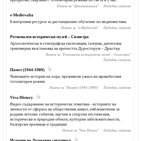
Повече за "
Декомунизация
"
Подобни сайтове
e-Medievalia
Електронни ресурси за дистанционно обучение по медиевистика.
Повече за "
e-Medievalia
"
Подобни сайтове
Регионален исторически музей – Силистра
Археологическа и етнографска експозиция, галерия, дигитална
триизмерна възстановка на крепостта Дуросторум – Дръстър.
Повече за "
Регионален исторически музей – Силистра
"
Подобни сайтове
Памет (1944-1989)
Човешките истории на хора, преживели ужаса на мракобесния
тоталитарен режим.
Повече за "
Памет (1944-1989)
"
Подобни сайтове
Viva History
Видео съдържание на историческа тематика - историите на
личности от сферата на обществения живот, емблематични за
родния летопис събития, научни и спортни постижения,
исторически и природни обекти, културни забележителности,
български празници и традиции.
Повече за "
Viva History
"
Подобни сайтове
История на Държавна сигурност