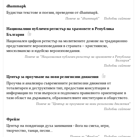
dhammapk
Будистки текстове и поезия, преведени от dhammapk.
Повече за "
dhammapk
"
Подобни сайтове
Националния публичен регистър на храмовете в Република
България
Национален цифров регистър на молитвените домове на традиционно
представените вероизповедания в страната – християнско,
мюсюлманско и юдейско вероизповедания.
Повече за "
Националния публичен регистър на храмовете в Република
България
"
Подобни сайтове
Център за проучване на нови религиозни движения
Проучва и анализира съвременните религиозни движения от
тоталитарен и деструктивен тип, предоставя консултации и
информация по тези въпроси и подпомага правилното ориентиране в
тази област на държавата, образователните институции и обществото.
Повече за "
Център за проучване на нови религиозни движения
"
Подобни сайтове
Фрейле
Център на повдигащи духа занимания - йога на смеха, игри,
творчество, танци, песни...
Повече за "
Фрейле
"
Подобни сайтове