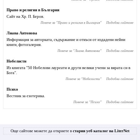
Право и религия в България
Сайт на Хр. П. Беров.
Повече за "
Право и религия в България
"
Подобни сайтове
Лиана Антонова
Информация за авторката, съдържание и откъси от издадени нейни
книги, фотогалерия.
Повече за "
Лиана Антонова
"
Подобни сайтове
Нобелисти
Из книгата "50 Нобелови лауреати и други велики учени за вярата си в
Бога".
Повече за "
Нобелисти
"
Подобни сайтове
Психо
Вестник за езотерика.
Повече за "
Психо
"
Подобни сайтове
Още сайтове можете да откриете в
стария уеб каталог на LiterNet