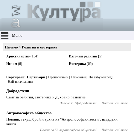
Меню
Начало
Религия и езотерика
Християнство
(134)
Източни религии
(5)
Ислям
(6)
Езотерика
(65)
Сортиране
Партньори
Препоръчани
Най-нови
По азбучен ред
Най-посещавани
Добродетели
Сайт за религия, езотерика и духовно развитие.
Повече за "
Добродетели
"
Подобни сайтове
Антропософско общество
Новини, текущ брой и архив на "Антропософски вести", издадени
книги.
Повече за "
Антропософско общество
"
Подобни сайтове