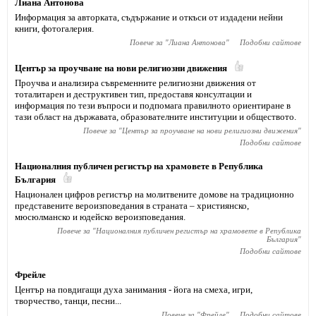
Лиана Антонова
Информация за авторката, съдържание и откъси от издадени нейни
книги, фотогалерия.
Повече за "
Лиана Антонова
"
Подобни сайтове
Център за проучване на нови религиозни движения
Проучва и анализира съвременните религиозни движения от
тоталитарен и деструктивен тип, предоставя консултации и
информация по тези въпроси и подпомага правилното ориентиране в
тази област на държавата, образователните институции и обществото.
Повече за "
Център за проучване на нови религиозни движения
"
Подобни сайтове
Националния публичен регистър на храмовете в Република
България
Национален цифров регистър на молитвените домове на традиционно
представените вероизповедания в страната – християнско,
мюсюлманско и юдейско вероизповедания.
Повече за "
Националния публичен регистър на храмовете в Република
България
"
Подобни сайтове
Фрейле
Център на повдигащи духа занимания - йога на смеха, игри,
творчество, танци, песни...
Повече за "
Фрейле
"
Подобни сайтове