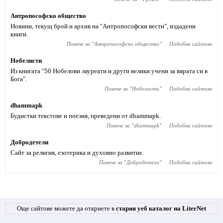
Антропософско общество
Новини, текущ брой и архив на "Антропософски вести", издадени
книги.
Повече за "
Антропософско общество
"
Подобни сайтове
Нобелисти
Из книгата "50 Нобелови лауреати и други велики учени за вярата си в
Бога".
Повече за "
Нобелисти
"
Подобни сайтове
dhammapk
Будистки текстове и поезия, преведени от dhammapk.
Повече за "
dhammapk
"
Подобни сайтове
Добродетели
Сайт за религия, езотерика и духовно развитие.
Повече за "
Добродетели
"
Подобни сайтове
Още сайтове можете да откриете в
стария уеб каталог на LiterNet