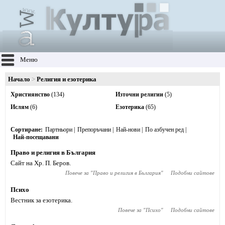
Меню
Начало
Религия и езотерика
Християнство
(134)
Източни религии
(5)
Ислям
(6)
Езотерика
(65)
Сортиране
Партньори
Препоръчани
Най-нови
По азбучен ред
Най-посещавани
Право и религия в България
Сайт на Хр. П. Беров.
Повече за "
Право и религия в България
"
Подобни сайтове
Психо
Вестник за езотерика.
Повече за "
Психо
"
Подобни сайтове