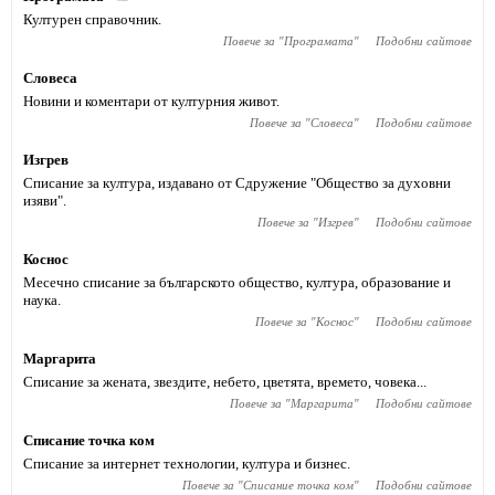
Културен справочник.
Повече за "
Програмата
"
Подобни сайтове
Словеса
Новини и коментари от културния живот.
Повече за "
Словеса
"
Подобни сайтове
Изгрев
Списание за култура, издавано от Сдружение "Общество за духовни
изяви".
Повече за "
Изгрев
"
Подобни сайтове
Коснос
Месечно списание за българското общество, култура, образование и
наука.
Повече за "
Коснос
"
Подобни сайтове
Маргарита
Списание за жената, звездите, небето, цветята, времето, човека...
Повече за "
Маргарита
"
Подобни сайтове
Списание точка ком
Списание за интернет технологии, култура и бизнес.
Повече за "
Списание точка ком
"
Подобни сайтове