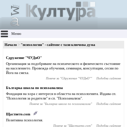
Меню
Начало
"психология" - сайтове с тази ключова дума
Сдружение "ЧУДнО"
Организация за подобряване на психическото и физическото състояние
на населението. Провежда обучения, семинари, консултации, сесии по
Йога на смеха.
Повече за "
Сдружение "ЧУДнО"
"
Подобни сайтове
Българка школа по психоанализа
Фондация на хора с интереси в областта на психологията. Издава сп.
"Психология за родители" и сп. "Психоанализа".
Повече за "
Българка школа по психоанализа
"
Подобни сайтове
Щастието.com
Позитивна психология.
Повече за "
Щастието.com
"
Подобни сайтове