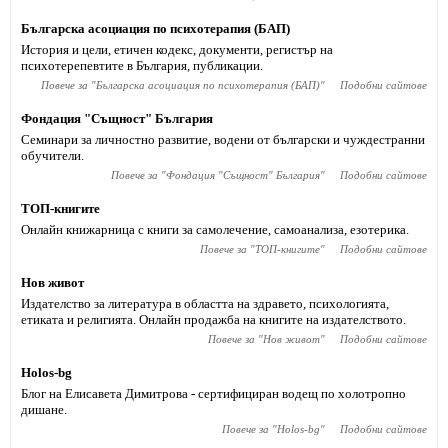
Българска асоциация по психотерапия (БАП)
История и цели, етичен кодекс, документи, регистър на
психотерепевтите в България, публикации.
Повече за "
Българска асоциация по психотерапия (БАП)
"
Подобни сайтове
Фондация "Същност" България
Семинари за личностно развитие, водени от български и чуждестранни
обучители.
Повече за "
Фондация "Същност" България
"
Подобни сайтове
ТОП-книгите
Онлайн книжарница с книги за самолечение, самоанализа, езотерика.
Повече за "
ТОП-книгите
"
Подобни сайтове
Нов живот
Издателство за литература в областта на здравето, психологията,
етиката и религията. Онлайн продажба на книгите на издателството.
Повече за "
Нов живот
"
Подобни сайтове
Holos-bg
Блог на Елисавета Димитрова - сертифициран водещ по холотропно
дишане.
Повече за "
Holos-bg
"
Подобни сайтове