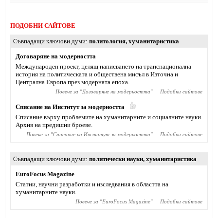
ПОДОБНИ САЙТОВЕ
Съвпадащи ключови думи
политология
,
хуманитаристика
Договаряне на модерността
Международен проект, целящ написването на транснационална
история на политическата и обществена мисъл в Източна и
Централна Европа през модерната епоха.
Повече за "
Договаряне на модерността
"
Подобни сайтове
Списание на Институт за модерността
Списание върху проблемите на хуманитарните и социалните науки.
Архив на предишни броеве.
Повече за "
Списание на Институт за модерността
"
Подобни сайтове
Съвпадащи ключови думи
политически науки
,
хуманитаристика
EuroFocus Magazine
Статии, научни разработки и изследвания в областта на
хуманитарните науки.
Повече за "
EuroFocus Magazine
"
Подобни сайтове