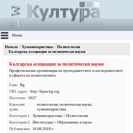
Меню
Начало
Хуманитаристика
Политология
Българска асоциация за политически науки
Българска асоциация за политически науки
Професионална организация на преподавателите и изследователите
в сферата на политологията.
Език
Bg
URL адрес
http:/
/
bpsa-bg.
org
Посетено
1027
Ключови
политология
,
политически науки
,
думи
хуманитаристика
Категория 1
Хуманитаристика
>
Политология
Категория 2
Институции
>
Образование и наука
Публикуван
16.08.2018 г.