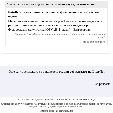
Съвпадащи ключови думи
политически науки
,
политология
NotaBene - електронно списание за философия и политически
науки
Месечно електронно списание. Издава Центърът за изследвания и
разпространение на политически и философски идеи при
Философския факултет на ЮЗУ „Н. Рилски” – Благоевград.
Повече за "
NotaBene - електронно списание за философия и политически
науки
"
Подобни сайтове
Още сайтове можете да откриете в
стария уеб каталог на LiterNet
За реклама
Уеб каталог "За култура" е част от "LiterNet Медиа" на ЛИТЕРНЕТ ООД.
Специализираният уеб каталог "За култура" популяризира и рекламира български сайтове за литература,
изкуства, култура, хуманитаристика и образование.
Имейл: office (at) zakultura.info