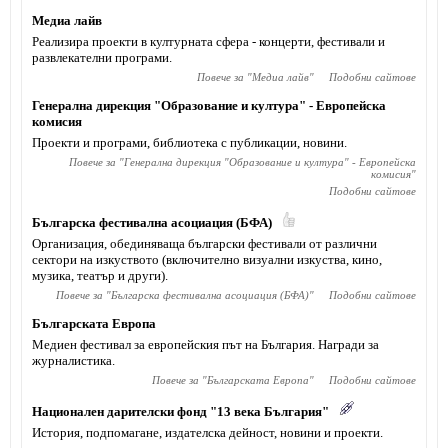
Медиа лайв
Реализира проекти в културната сфера - концерти, фестивали и
развлекателни програми.
Повече за "
Медиа лайв
"
Подобни сайтове
Генерална дирекция "Образование и култура" - Европейска
комисия
Проекти и програми, библиотека с публикации, новини.
Повече за "
Генерална дирекция "Образование и култура" - Европейска
комисия
"
Подобни сайтове
Българска фестивална асоциация (БФА)
Организация, обединяваща български фестивали от различни
сектори на изкуството (включително визуални изкуства, кино,
музика, театър и други).
Повече за "
Българска фестивална асоциация (БФА)
"
Подобни сайтове
Българската Европа
Медиен фестивал за европейския път на България. Награди за
журналистика.
Повече за "
Българската Европа
"
Подобни сайтове
Национален дарителски фонд "13 века България"
История, подпомагане, издателска дейност, новини и проекти.