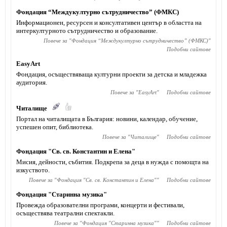
Фондация “Междукултурно сътрудничество” (ФМКС)
Информационен, ресурсен и консултативен център в областта на
интеркултурното сътрудничество и образование.
Повече за "
Фондация “Междукултурно сътрудничество” (ФМКС)
"
Подобни сайтове
EasyArt
Фондация, осъществяваща културни проекти за детска и младежка
аудитория.
Повече за "
EasyArt
"
Подобни сайтове
Читалище
Портал на читалищата в България: новини, календар, обучение,
успешен опит, библиотека.
Повече за "
Читалище
"
Подобни сайтове
Фондация "Св. св. Константин и Елена"
Мисия, дейности, събития. Подкрепа за деца в нужда с помощта на
изкуството.
Повече за "
Фондация "Св. св. Константин и Елена"
"
Подобни сайтове
Фондация "Старинна музика"
Провежда образователни програми, концерти и фестивали,
осъществява театрални спектакли.
Повече за "
Фондация "Старинна музика"
"
Подобни сайтове