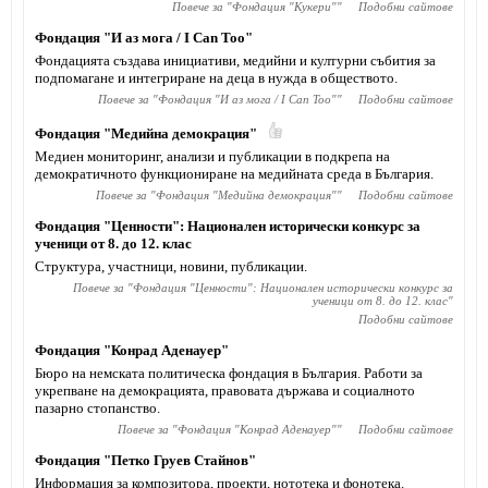
Повече за "
Фондация "Кукери"
"
Подобни сайтове
Фондация "И аз мога / I Can Too"
Фондацията създава инициативи, медийни и културни събития за
подпомагане и интегриране на деца в нужда в обществото.
Повече за "
Фондация "И аз мога / I Can Too"
"
Подобни сайтове
Фондация "Медийна демокрация"
Медиен мониторинг, анализи и публикации в подкрепа на
демократичното функциониране на медийната среда в България.
Повече за "
Фондация "Медийна демокрация"
"
Подобни сайтове
Фондация "Ценности": Национален исторически конкурс за
ученици от 8. до 12. клас
Структура, участници, новини, публикации.
Повече за "
Фондация "Ценности": Национален исторически конкурс за
ученици от 8. до 12. клас
"
Подобни сайтове
Фондация "Конрад Аденауер"
Бюро на немската политическа фондация в България. Работи за
укрепване на демокрацията, правовата държава и социалното
пазарно стопанство.
Повече за "
Фондация "Конрад Аденауер"
"
Подобни сайтове
Фондация "Петко Груев Стайнов"
Информация за композитора, проекти, нототека и фонотека.