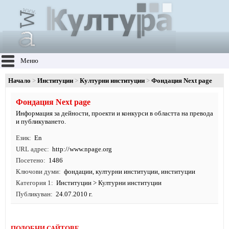
Меню
Начало
Институции
Културни институции
Фондация Next page
Фондация Next page
Информация за дейности, проекти и конкурси в областта на превода
и публикуването.
Език
En
URL адрес
http:/
/
www.
npage.
org
Посетено
1486
Ключови думи
фондации
,
културни институции
,
институции
Категория 1
Институции
>
Културни институции
Публикуван
24.07.2010 г.
ПОДОБНИ САЙТОВЕ