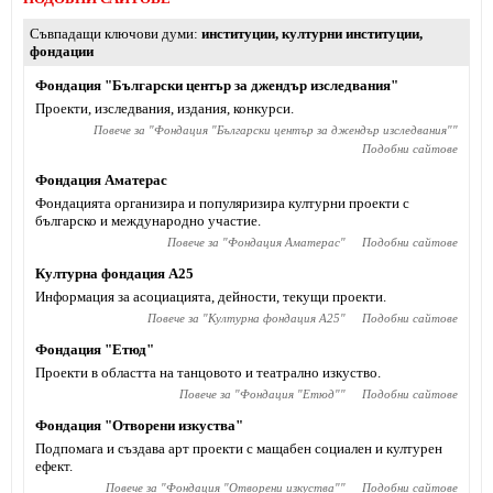
Съвпадащи ключови думи
институции
,
културни институции
,
фондации
Фондация "Български център за джендър изследвания"
Проекти, изследвания, издания, конкурси.
Повече за "
Фондация "Български център за джендър изследвания"
"
Подобни сайтове
Фондация Аматерас
Фондацията организира и популяризира културни проекти с
българско и международно участие.
Повече за "
Фондация Аматерас
"
Подобни сайтове
Културна фондация А25
Информация за асоциацията, дейности, текущи проекти.
Повече за "
Културна фондация А25
"
Подобни сайтове
Фондация "Етюд"
Проекти в областта на танцовото и театрално изкуство.
Повече за "
Фондация "Етюд"
"
Подобни сайтове
Фондация "Отворени изкуства"
Подпомага и създава арт проекти с мащабен социален и културен
ефект.
Повече за "
Фондация "Отворени изкуства"
"
Подобни сайтове