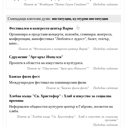
Повече за "
Фондация "Петко Груев Стайнов"
"
Подобни сайтове
Съвпадащи ключови думи
институции
,
културни институции
Фестивален и конгресен център Варна
Организира и представя концерти, изложби, семинари, конгреси,
конференции, кинофестивал "Любовта е лудост", балет, театър,
кино...
Повече за "
Фестивален и конгресен център Варна
"
Подобни сайтове
Сдружение "Арт кръг Импулси"
Проекти в областта на изкуствата и културата.
Повече за "
Сдружение "Арт кръг Импулси"
"
Подобни сайтове
Банско филм фест
Международен фестивал на планинарския филм.
Повече за "
Банско филм фест
"
Подобни сайтове
Хлебна къща "Св. Христофор" : Хляб и изкуство за социална
промяна
Неформален общностен културен център в Габрово, посветен на
хляба.
Повече за "
Хлебна къща "Св. Христофор" : Хляб и изкуство за социална
промяна
"
Подобни сайтове