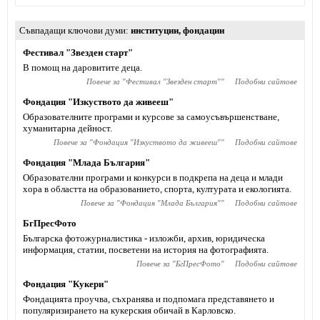
Съвпадащи ключови думи
институции
,
фондации
Фестивал "Звезден старт"
В помощ на даровитите деца.
Повече за "
Фестивал "Звезден старт"
"
Подобни сайтове
Фондация "Изкуството да живееш"
Образователните програми и курсове за самоусъвършенстване,
хуманитарна дейност.
Повече за "
Фондация "Изкуството да живееш"
"
Подобни сайтове
Фондация "Млада България"
Образователни програми и конкурси в подкрепа на деца и млади
хора в областта на образованието, спорта, културата и екологията.
Повече за "
Фондация "Млада България"
"
Подобни сайтове
БгПресФото
Българска фотожурналистика - изложби, архив, юридическа
информация, статии, посветени на история на фотографията.
Повече за "
БгПресФото
"
Подобни сайтове
Фондация "Кукери"
Фондацията проучва, съхранява и подпомага представянето и
популяризирането на кукерския обичай в Карловско.