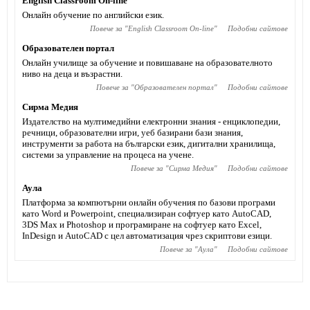
English Classroom On-line
Онлайн обучение по английски език.
Повече за "
English Classroom On-line
"
Подобни сайтове
Образователен портал
Онлайн училище за обучение и повишаване на образователното
ниво на деца и възрастни.
Повече за "
Образователен портал
"
Подобни сайтове
Сирма Медия
Издателство на мултимедийни електронни знания - енциклопедии,
речници, образователни игри, уеб базирани бази знания,
инструменти за работа на български език, дигитални хранилища,
системи за управление на процеса на учене.
Повече за "
Сирма Медия
"
Подобни сайтове
Аула
Платформа за компютърни онлайн обучения по базови програми
като Word и Powerpoint, специализиран софтуер като AutoCAD,
3DS Max и Photoshop и програмиране на софтуер като Excel,
InDesign и AutoCAD с цел автоматизация чрез скриптови езици.
Повече за "
Аула
"
Подобни сайтове