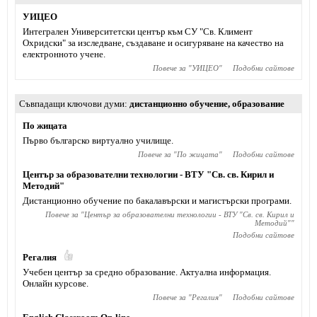
УИЦЕО
Интегрален Университетски център към СУ "Св. Климент
Охридски" за изследване, създаване и осигуряване на качество на
електронното учене.
Повече за "
УИЦЕО
"
Подобни сайтове
Съвпадащи ключови думи
дистанционно обучение
,
образование
По жицата
Първо българско виртуално училище.
Повече за "
По жицата
"
Подобни сайтове
Център за образователни технологии - ВТУ "Св. св. Кирил и
Методий"
Дистанционно обучение по бакалавърски и магистърски програми.
Повече за "
Център за образователни технологии - ВТУ "Св. св. Кирил и
Методий"
"
Подобни сайтове
Регалия
Учебен център за средно образование. Актуална информация.
Онлайн курсове.
Повече за "
Регалия
"
Подобни сайтове