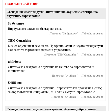
ПОДОБНИ САЙТОВЕ
Съвпадащи ключови думи
дистанционно обучение
,
електронно
обучение
,
образование
За буквите
Виртуалната школа по български език.
Повече за "
За буквите
"
Подобни сайтове
TBM Consulting
Бизнес обучения и семинари. Професионални консултантски услуги
в областите търговия и фирмено управление.
Повече за "
TBM Consulting
"
Подобни сайтове
u4ili6teto
Система за електронно обучение на Център за образователни
инициативи.
Повече за "
u4ili6teto
"
Подобни сайтове
U4ili6teto
Система за електронно обучение - образователен проект на Център
за образователни инициативи, М-Тел и Самсунг - чрез Moodle.
Повече за "
U4ili6teto
"
Подобни сайтове
Съвпадащи ключови думи
електронно обучение
,
образование