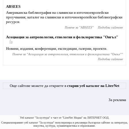
ABSEES
Американска библиография на славянски и източноевропейски
проучвания; каталог на славянски и източноевропейски библиографски
ресурси.
Повече за "
ABSEES
"
Подобни сайтове
Асоциация за антропология, етнология и фолклористика "Онгъл"
Новини, издания, конференции, експедиции, галерии, проекти.
Повече за "
Асоциация за антропология, етнология и фолклористика "Онгъл"
"
Подобни сайтове
Още сайтове можете да откриете в
стария уеб каталог на LiterNet
За реклама
Уеб каталог "За култура" е част от "LiterNet Медиа" на ЛИТЕРНЕТ ООД.
Специализираният уеб каталог "За култура" популяризира и рекламира български сайтове за литература,
изкуства, култура, хуманитаристика и образование.