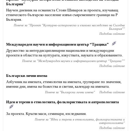
България"
Научен дневник на османиста Стоян Шиваров за проекта, изучаващ
етническото българско население извън съвременните граници на Р
България.
Повече за "
Проект "Културно-историческо и езиково наследство на Съседна
България"
"
Подобни сайтове
Международен научен и информационен център “Трацика”
Дружество за интердисциплинарни национални и международни
проекти в областта на културата, изкуствата, науката и образованието.
Повече за "
Международен научен и информационен център “Трацика”
"
Подобни сайтове
Български лични имена
Азбучник на имената, етимология на имената, групиране по значения,
именни дни, имена на божества и светии, календар на имената.
Повече за "
Български лични имена
"
Подобни сайтове
Идеи и терени в етнологията, фолклористиката и антропологията
За проекта. Кръгли маси, семинари, изследвания.
Повече за "
Идеи и терени в етнологията, фолклористиката и
антропологията
"
Подобни сайтове