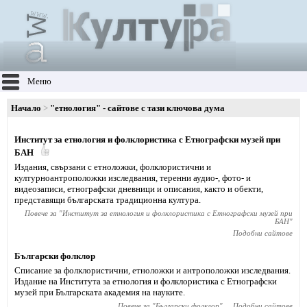
Меню
Начало
"етнология" - сайтове с тази ключова дума
Институт за етнология и фолклористика с Етнографски музей при
БАН
Издания, свързани с етноложки, фолклористични и
културноантроположки изследвания, теренни аудио-, фото- и
видеозаписи, етнографски дневници и описания, както и обекти,
представящи българската традиционна култура.
Повече за "
Институт за етнология и фолклористика с Етнографски музей при
БАН
"
Подобни сайтове
Български фолклор
Списание за фолклористични, етноложки и антроположки изследвания.
Издание на Института за етнология и фолклористика с Етнографски
музей при Българската академия на науките.
Повече за "
Български фолклор
"
Подобни сайтове