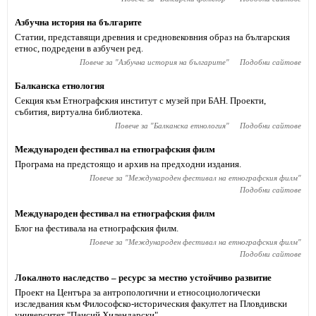
Азбучна история на българите
Статии, представящи древния и средновековния образ на българския
етнос, подредени в азбучен ред.
Повече за "
Азбучна история на българите
"
Подобни сайтове
Балканска етнология
Секция към Етнографския институт с музей при БАН. Проекти,
събития, виртуална библиотека.
Повече за "
Балканска етнология
"
Подобни сайтове
Международен фестивал на етнографския филм
Програма на предстоящо и архив на предходни издания.
Повече за "
Международен фестивал на етнографския филм
"
Подобни сайтове
Международен фестивал на етнографския филм
Блог на фестивала на етнографския филм.
Повече за "
Международен фестивал на етнографския филм
"
Подобни сайтове
Локалното наследство – ресурс за местно устойчиво развитие
Проект на Центъра за антропологични и етносоциологически
изследвания към Философско-историческия факултет на Пловдивски
университет "Паисий Хилендарски".