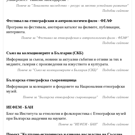
Повече за "
Локалното наследство – ресурс за местно устойчиво развитие
"
Подобни сайтове
Фестивал на етнографския и антропологичен филм - ФЕАФ
Програма на фестивала, анотиран каталог на филмите, публикации,
интервюта.
Повече за "
Фестивал на етнографския и антропологичен филм - ФЕАФ
"
Подобни сайтове
Съюз на колекционерите в България (СКБ)
Информация за съюза, новини за актуални събития и отзиви за тях в
медиите, галерия с произведения на изкуството и културата.
Повече за "
Съюз на колекционерите в България (СКБ)
"
Подобни сайтове
Българска етнографска съкровищница
Информация за колекциите и фондовете на Националния етнографски
музей.
Повече за "
Българска етнографска съкровищница
"
Подобни сайтове
ИЕФЕМ - БАН
Блог на Института за етнология и фолклористика с Етнографски музей
при Българска академия на науките.
Повече за "
ИЕФЕМ - БАН
"
Подобни сайтове
Проект "Културно-историческо и езиково наследство на Съседна