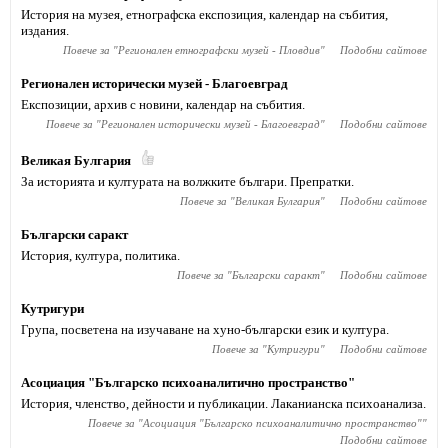
История на музея, етнографска експозиция, календар на събития,
издания.
Повече за "
Регионален етнографски музей - Пловдив
"
Подобни сайтове
Регионален исторически музей - Благоевград
Експозиции, архив с новини, календар на събития.
Повече за "
Регионален исторически музей - Благоевград
"
Подобни сайтове
Великая Булгария
За историята и културата на волжките българи. Препратки.
Повече за "
Великая Булгария
"
Подобни сайтове
Български саракт
История, култура, политика.
Повече за "
Български саракт
"
Подобни сайтове
Кутригури
Група, посветена на изучаване на хуно-български език и култура.
Повече за "
Кутригури
"
Подобни сайтове
Асоциация "Българско психоаналитично пространство"
История, членство, дейности и публикации. Лаканианска психоанализа.
Повече за "
Асоциация "Българско психоаналитично пространство"
"
Подобни сайтове