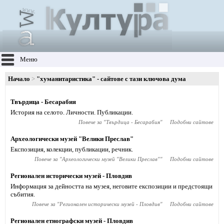
Меню
Начало
"хуманитаристика" - сайтове с тази ключова дума
Твърдица - Бесарабия
История на селото. Личности. Публикации.
Повече за "
Твърдица - Бесарабия
"
Подобни сайтове
Археологически музей "Велики Преслав"
Експозиция, колекции, публикации, речник.
Повече за "
Археологически музей "Велики Преслав"
"
Подобни сайтове
Регионален исторически музей - Пловдив
Информация за дейността на музея, неговите експозиции и предстоящи
събития.
Повече за "
Регионален исторически музей - Пловдив
"
Подобни сайтове
Регионален етнографски музей - Пловдив