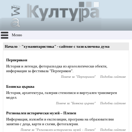
Меню
Начало
"хуманитаристика" - сайтове с тази ключова дума
Перперикон
История и легенди, фоторазходка из археологически обекти,
информация за фестивала "Перперикон".
Повече за "
Перперикон
"
Подобни сайтове
Боянска църква
История, архитектура, галерия стенописи и виртуален триизмерен
модел.
Повече за "
Боянска църква
"
Подобни сайтове
Регионален исторически музей – Плевен
Информация, изложби и експозиции, програма на образователни
занятия с деца, карти и схеми, фотогалерия.
Повече за "
Регионален исторически музей – Плевен
"
Подобни сайтове