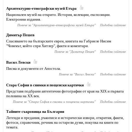
Архитектурно-етнографски музей Етъра
Национален музей на открито. История, колекции, експозиции.
Електронни издания.
Повече за "
Архитектурно-етнографски музей Етъра
"
Подобни сайтове
Димитър Пешев
Спасяването на българските евреи, книгата на Габриеле Нисим
"Човекът, който спря Хитлер", факти и коментари.
Повече за "
Димитър Пешев
"
Подобни сайтове
Васил Левски
Писма и документи от Апостола.
Повече за "
Васил Левски
"
Подобни сайтове
Стара София в снимки и пощенски картички
Представя подбрани автентични фотографии от края на XIX и първата
половина на XX век.
Повече за "
Стара София в снимки и пощенски картички
"
Подобни сайтове
Тайните съкровища на България
Легенди и предания, ръкописи и исторически извори, открития, факти,
фотоси, справочник, речник на остарели думи, покупка на книги по
темата.