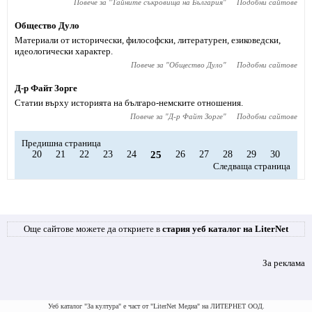
Повече за "
Тайните съкровища на България
"
Подобни сайтове
Общество Дуло
Материали от исторически, философски, литературен, езиковедски,
идеологически характер.
Повече за "
Общество Дуло
"
Подобни сайтове
Д-р Файт Зорге
Статии върху историята на българо-немските отношения.
Повече за "
Д-р Файт Зорге
"
Подобни сайтове
Предишна страница
20
21
22
23
24
25
26
27
28
29
30
Следваща страница
Още сайтове можете да откриете в
стария уеб каталог на LiterNet
За реклама
Уеб каталог "За култура" е част от "LiterNet Медиа" на ЛИТЕРНЕТ ООД.